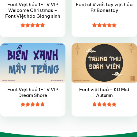
Font Việt hóa 1FTV VIP
Font chữ viết tay việt hóa
Welcome Christmas –
Fz Bonestay
Font Việt hóa Giáng sinh
Được xếp
Được xếp
VIP
VIP
hạng
4.8
5
hạng
4.9
5
sao
sao
Font Việt hoá 1FTV VIP
Font việt hoá – KD Mid
Dream Shore
Autumn
Được xếp
Được xếp
hạng
4.9
5
hạng
4.8
5
sao
sao