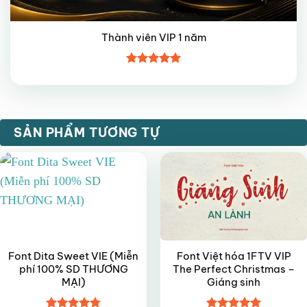
Thành viên VIP 1 năm
Được xếp
hạng
5
5
sao
VIP
VIP
SẢN PHẨM TƯƠNG TỰ
Font Dita Sweet VIE (Miễn
Font Việt hóa 1FTV VIP
phí 100% SD THƯƠNG
The Perfect Christmas –
MẠI)
Giáng sinh