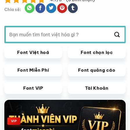
Chia sẽ:
Tìm
kiếm:
Font Việt hoá
Font chọn lọc
Font Miễn Phí
Font quảng cáo
Font VIP
Tài Khoản
Giảm giá!
VIP