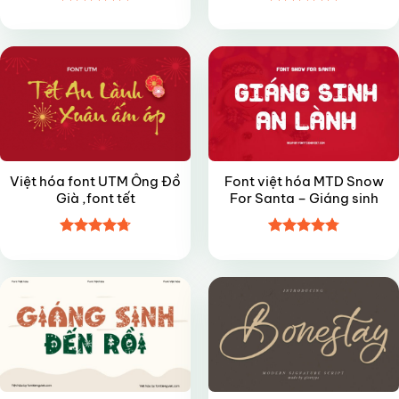
Được xếp
Được xếp
FREE
VIP
hạng
4.8
5
hạng
5
5
sao
sao
Việt hóa font UTM Ông Đồ
Font việt hóa MTD Snow
Già ,font tết
For Santa – Giáng sinh
Được xếp
Được xếp
VIP
FREE
hạng
4.7
5
hạng
4.8
5
sao
sao