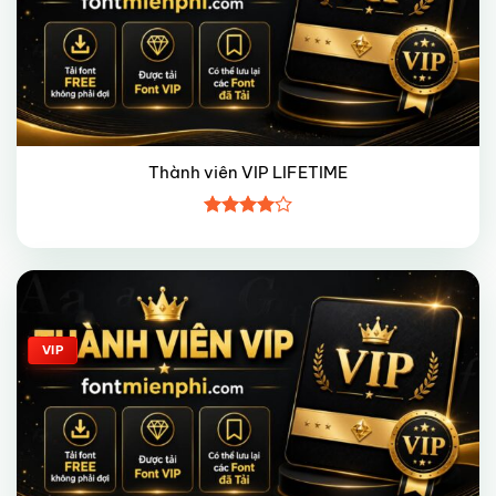
Thành viên VIP LIFETIME
Được
xếp hạng
4
5 sao
Giảm giá!
VIP