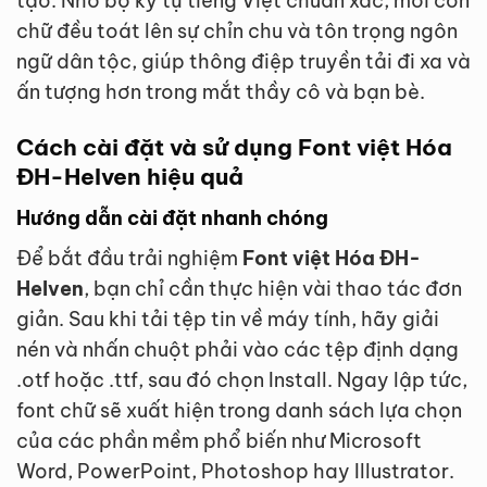
tạo. Nhờ bộ ký tự tiếng Việt chuẩn xác, mỗi con
chữ đều toát lên sự chỉn chu và tôn trọng ngôn
ngữ dân tộc, giúp thông điệp truyền tải đi xa và
ấn tượng hơn trong mắt thầy cô và bạn bè.
Cách cài đặt và sử dụng Font việt Hóa
ĐH-Helven hiệu quả
Hướng dẫn cài đặt nhanh chóng
Để bắt đầu trải nghiệm
Font việt Hóa ĐH-
Helven
, bạn chỉ cần thực hiện vài thao tác đơn
giản. Sau khi tải tệp tin về máy tính, hãy giải
nén và nhấn chuột phải vào các tệp định dạng
.otf hoặc .ttf, sau đó chọn Install. Ngay lập tức,
font chữ sẽ xuất hiện trong danh sách lựa chọn
của các phần mềm phổ biến như Microsoft
Word, PowerPoint, Photoshop hay Illustrator.