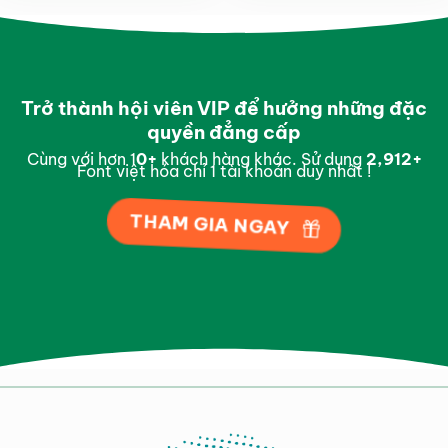
Trở thành hội viên VIP để hưởng những đặc
quyền đẳng cấp
Cùng với hơn 1
0
+
khách hàng khác. Sử dụng
2,995
+
Font việt hóa chỉ 1 tài khoản duy nhất !
THAM GIA NGAY