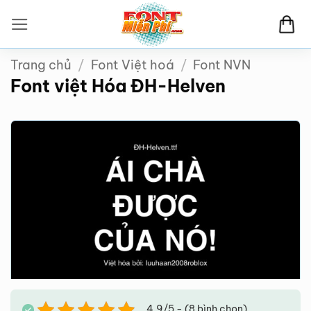
Bỏ
qua
nội
Trang chủ
/
Font Việt hoá
/
Font NVN
dung
Font việt Hóa ĐH-Helven
4.9/5 - (8 bình chọn)