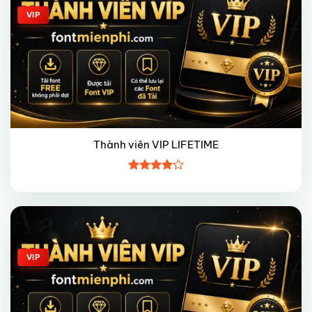
VIP
Thành viên VIP LIFETIME
Được
xếp hạng
4
5 sao
Giảm giá!
VIP