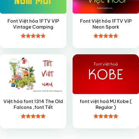
Font Việt hóa 1FTV VIP
Font Việt hóa 1FTV VIP
Vintage Camping
Neon Spark
Được xếp
Được xếp
VIP
FREE
hạng
4.8
5
hạng
4.7
5
sao
sao
Việt hóa font 1314 The Old
font việt hoá MJ Kobe (
Falcons ,font Tết
Regular )
Được xếp
Được xếp
hạng
4.9
5
hạng
4.95
sao
5 sao