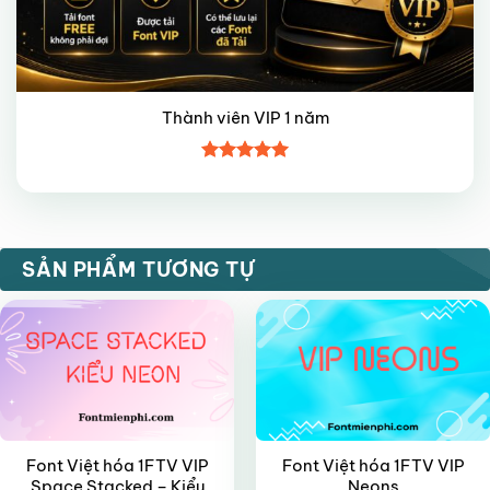
Thành viên VIP 1 năm
Được xếp
hạng
5
5
sao
VIP
VIP
SẢN PHẨM TƯƠNG TỰ
Font Việt hóa 1FTV VIP
Font Việt hóa 1FTV VIP
Space Stacked – Kiểu
Neons