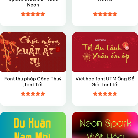
Neon
Được xếp
Được xếp
FREE
FREE
hạng
5
5
hạng
4.8
5
sao
sao
Font thư pháp Công Thuỷ
Việt hóa font UTM Ông Đồ
,font Tết
Già ,font tết
Được xếp
Được xếp
FREE
VIP
hạng
4.9
5
hạng
4.7
5
sao
sao