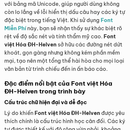
với bảng mã Unicode, giúp người dùng không
còn lo lắng về lỗi hiển thị dấu câu hay các ký tự
đặc biệt trong tiếng Việt. Khi sử dụng
Font
Miễn Phí
này, bạn sẽ nhận thấy sự khác biệt rõ
rệt về độ sắc nét và tính thẩm mỹ cao.
Font
việt Hóa ĐH-Helven
sở hữu các đường nét dứt
khoát, gọn gàng nhưng không kém phần mềm
mại, tạo nên một tổng thể hài hòa cho mọi loại
văn bản từ trình chiếu đến in ấn báo cáo.
Đặc điểm nổi bật của Font việt Hóa
ĐH-Helven trong trình bày
Cấu trúc chữ hiện đại và dễ đọc
Lý do khiến
Font việt Hóa ĐH-Helven
được yêu
thích chính là cấu trúc hình học cân đối. Các ký
tự được thiết kế với độ rộng vừa phải, khoảng