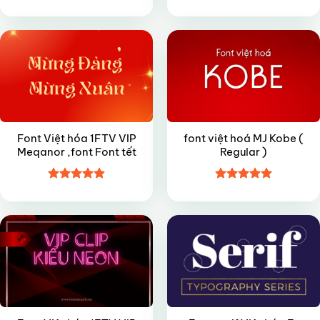
Được xếp
Được xếp
VIP
FREE
hạng
4.4
hạng
4.7
5
5 sao
sao
Font Việt hóa 1FTV VIP
font việt hoá MJ Kobe (
Meqanor ,font Font tết
Regular )
Được xếp
Được xếp
VIP
FREE
hạng
4.9
5
hạng
4.95
sao
5 sao