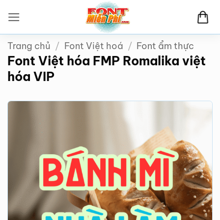
Bỏ
qua
nội
Trang chủ
/
Font Việt hoá
/
Font ẩm thực
dung
Font Việt hóa FMP Romalika việt
hóa VIP