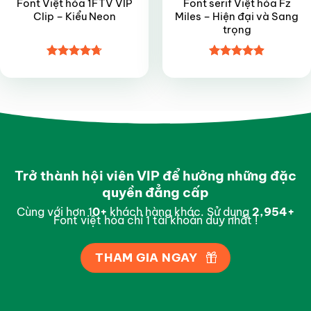
Font Việt hóa 1FTV VIP
Font serif Việt hóa Fz
Clip – Kiểu Neon
Miles – Hiện đại và Sang
trọng
Được xếp
Được xếp
hạng
4.7
5
hạng
4.9
5
sao
sao
Trở thành hội viên VIP để hưởng những đặc
quyền đẳng cấp
Cùng với hơn 1
0
+
khách hàng khác. Sử dụng
2,997
+
Font việt hóa chỉ 1 tài khoản duy nhất !
THAM GIA NGAY