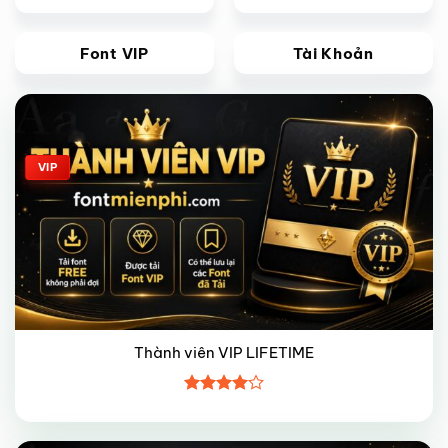
Font VIP
Tài Khoản
Giảm giá!
VIP
Thành viên VIP LIFETIME
Được
xếp hạng
4
5 sao