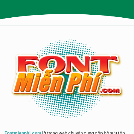
Fontmienphi.com
là trang web chuyên cung cấp bộ sưu tập