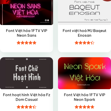
Font Việt hóa 1FTV VIP
Font việt hoá MJ Baqeut
Neon Sans
Enosan
Được xếp
Được xếp
FREE
VIP
hạng
5
5
hạng
4.35
sao
5 sao
Font hoạt hình Việt hóa Fz
Font Việt hóa 1FTV VIP
Dom Casual
Neon Spark