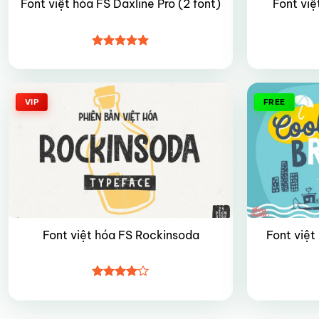
Font việ
Font việt hóa FS Daxline Pro (2 font)
Được xếp
hạng
5
5
sao
VIP
FREE
Font việt
Font việt hóa FS Rockinsoda
Được
xếp hạng
4
5 sao