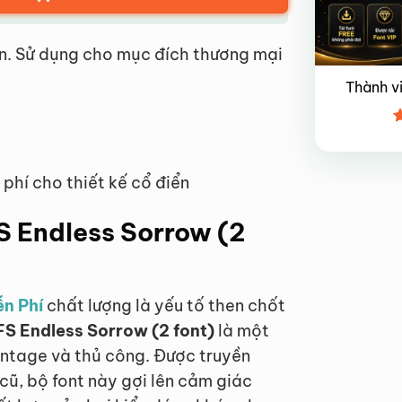
n. Sử dụng cho mục đích thương mại
Thành v
Đ
x
4
 phí cho thiết kế cổ điển
FS Endless Sorrow (2
ễn Phí
chất lượng là yếu tố then chốt
FS Endless Sorrow (2 font)
là một
tage và thủ công. Được truyền
cũ, bộ font này gợi lên cảm giác