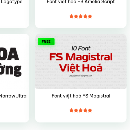
a Logotype
Font việt hóa FS Amelia Script
Được xếp
hạng
5
5
sao
FREE
-NarrowUltra
Font việt hoá FS Magistral
Được xếp
hạng
5
5
sao