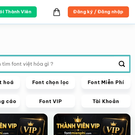
ói Thành Viên
Đăng ký / Đăng nhập
t hoá
Font chọn lọc
Font Miễn Phí
ng cáo
Font VIP
Tài Khoản
VIP
Giảm giá!