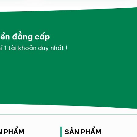
yền đẳng cấp
ỉ 1 tài khoản duy nhất !
N PHẨM
SẢN PHẨM