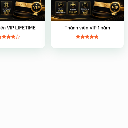
iên VIP LIFETIME
Thành viên VIP 1 năm
ược
Được xếp
ếp hạng
hạng
5
5
5 sao
sao