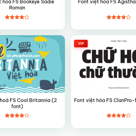
t hóa FS Bookeye Sadie
Font việt hóa FS Agisth
Roman
Được
Được
xếp hạng
xếp hạng
4
5 sao
4
5 sao
VIP
 hoá FS Cool Britannia (2
Font việt hóa FS ClanPro
font)
Được
Được
xếp hạng
xếp hạng
4
5 sao
4
5 sao