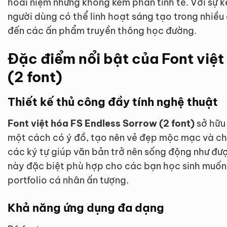
hoài niệm nhưng không kém phần tinh tế. Với sự k
người dùng có thể linh hoạt sáng tạo trong nhiều 
đến các ấn phẩm truyền thông học đường.
Đặc điểm nổi bật của Font việ
(2 font)
Thiết kế thủ công đầy tính nghệ thuật
Font việt hóa FS Endless Sorrow (2 font)
sở hữu
một cách có ý đồ, tạo nên vẻ đẹp mộc mạc và ch
các ký tự giúp văn bản trở nên sống động như đượ
này đặc biệt phù hợp cho các bạn học sinh muốn
portfolio cá nhân ấn tượng.
Khả năng ứng dụng đa dạng