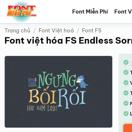
Bỏ
Font Miễn Phí
Font V
qua
nội
dung
Trang chủ
/
Font Việt hoá
/
Font FS
Font việt hóa FS Endless Sor