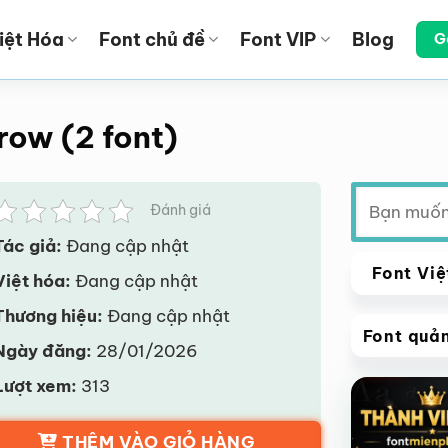
iệt Hóa
Font chủ đề
Font VIP
Blog
G
row (2 font)
Tìm
Đánh giá
kiếm:
Tác giả:
Đang cập nhật
Font Việ
Việt hóa:
Đang cập nhật
Thương hiệu:
Đang cập nhật
Font quả
Ngày đăng:
28/01/2026
VIP
Lượt xem:
313
Giảm giá!
THÊM VÀO GIỎ HÀNG