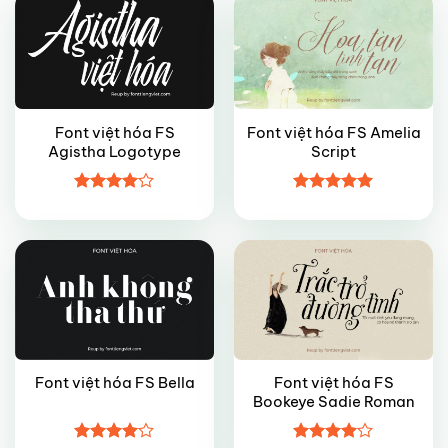
Font việt hóa FS
Font việt hóa FS Amelia
Agistha Logotype
Script
VIP
VIP
Được
Được xếp
xếp hạng
hạng
5
5
4
5 sao
sao
Font việt hóa FS
Font việt hóa FS Bella
Bookeye Sadie Roman
VIP
FREE