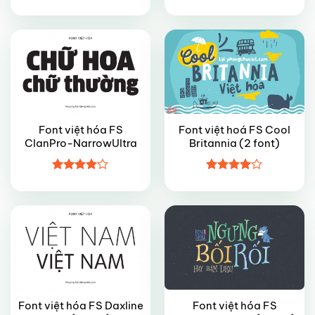
Được
Được
xếp hạng
xếp hạng
4
5 sao
4
5 sao
Font việt hóa FS
Font việt hoá FS Cool
ClanPro-NarrowUltra
Britannia (2 font)
VIP
VIP
Được
Được
xếp hạng
xếp hạng
4
5 sao
4
5 sao
Font việt hóa FS Daxline
Font việt hóa FS