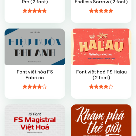
Pro (2 font)
Endless Sorrow (2 font)
VIP
FREE
Được xếp
Được xếp
hạng
5
5
hạng
5
5
sao
sao
Font việt hóa FS
Font việt hoá FS Halau
Fabrizio
(2 font)
FREE
VIP
Được
Được
xếp hạng
xếp hạng
4
5 sao
4
5 sao