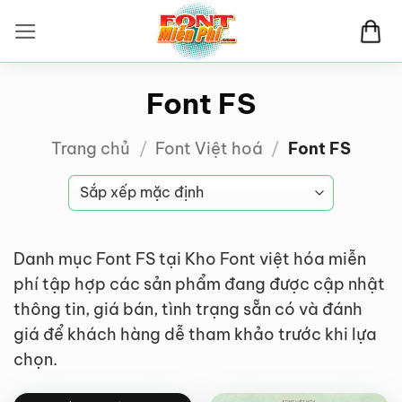
Bỏ
qua
nội
dung
Font FS
Trang chủ
/
Font Việt hoá
/
Font FS
Danh mục Font FS tại Kho Font việt hóa miễn
phí tập hợp các sản phẩm đang được cập nhật
thông tin, giá bán, tình trạng sẵn có và đánh
giá để khách hàng dễ tham khảo trước khi lựa
VIP
VIP
chọn.