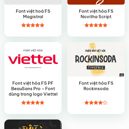
Font việt hoá FS
Font việt hóa FS
Magistral
Novitha Script
VIP
VIP
Được xếp
Được xếp
hạng
5
5
hạng
5
5
sao
sao
Font việt hóa FS PF
Font việt hóa FS
BeauSans Pro – Font
Rockinsoda
dùng trong logo Viettel
VIP
Được xếp
Được
hạng
5
5
xếp hạng
sao
4
5 sao