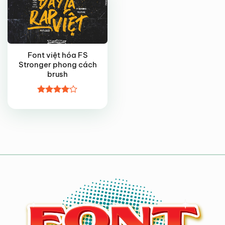
Font việt hóa FS
Stronger phong cách
brush
Được
xếp hạng
4
5 sao