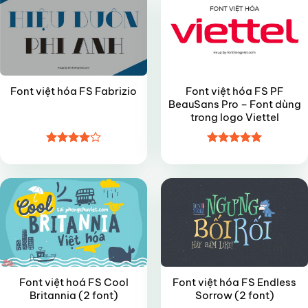
Font việt hóa FS PF
Font việt hóa FS Fabrizio
BeauSans Pro – Font dùng
trong logo Viettel
Được
Được xếp
FREE
VIP
xếp hạng
hạng
5
5
4
5 sao
sao
Font việt hoá FS Cool
Font việt hóa FS Endless
Britannia (2 font)
Sorrow (2 font)