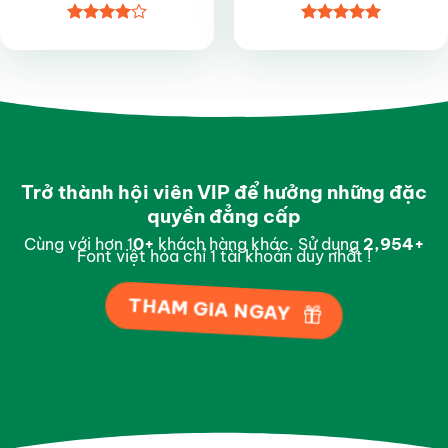
Được
Được xếp
xếp hạng
hạng
5
5
4
5 sao
sao
Trở thành hội viên VIP để hưởng những đặc
quyền đẳng cấp
Cùng với hơn 1
0
+
khách hàng khác. Sử dụng
2,996
+
Font việt hóa chỉ 1 tài khoản duy nhất !
THAM GIA NGAY