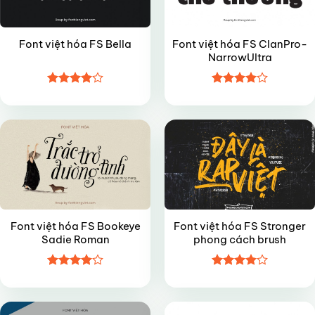
Font việt hóa FS ClanPro-
Font việt hóa FS Bella
NarrowUltra
Được
Được
VIP
VIP
xếp hạng
xếp hạng
4
5 sao
4
5 sao
Font việt hóa FS Bookeye
Font việt hóa FS Stronger
Sadie Roman
phong cách brush
Được
Được
VIP
VIP
xếp hạng
xếp hạng
4
5 sao
4
5 sao