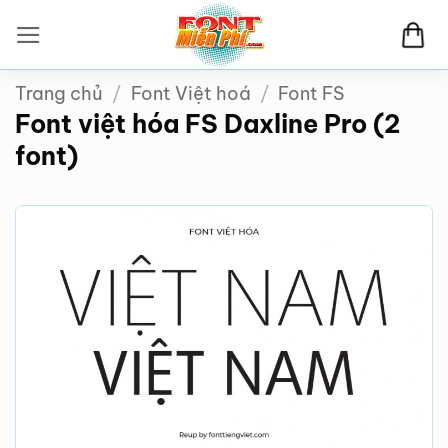
Bỏ
qua
nội
Trang chủ
/
Font Việt hoá
/
Font FS
dung
Font việt hóa FS Daxline Pro (2
font)