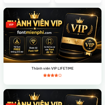
Giảm giá!
VIP
Thành viên VIP LIFETIME
Được
xếp hạng
4
5 sao
Giảm giá!