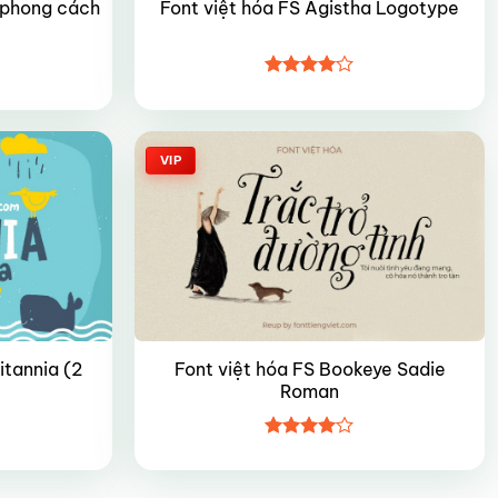
r phong cách
Font việt hóa FS Agistha Logotype
Được
xếp hạng
4
5 sao
VIP
itannia (2
Font việt hóa FS Bookeye Sadie
Roman
Được
xếp hạng
4
5 sao