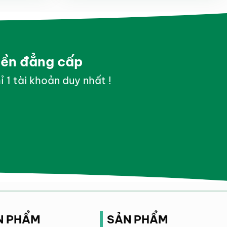
yền đẳng cấp
ỉ 1 tài khoản duy nhất !
N PHẨM
SẢN PHẨM