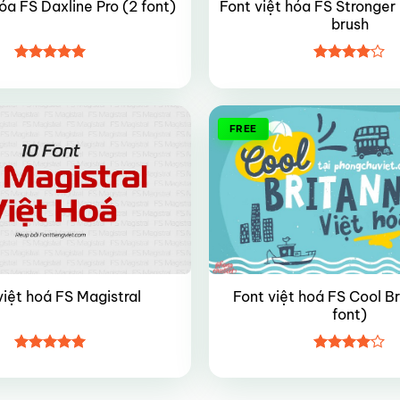
Font việt hóa FS Stronge
óa FS Daxline Pro (2 font)
brush
Được xếp
Được
hạng
5
5
xếp hạng
sao
4
5 sao
FREE
Font việt hoá FS Cool Br
việt hoá FS Magistral
font)
Được xếp
Được
hạng
5
5
xếp hạng
sao
4
5 sao