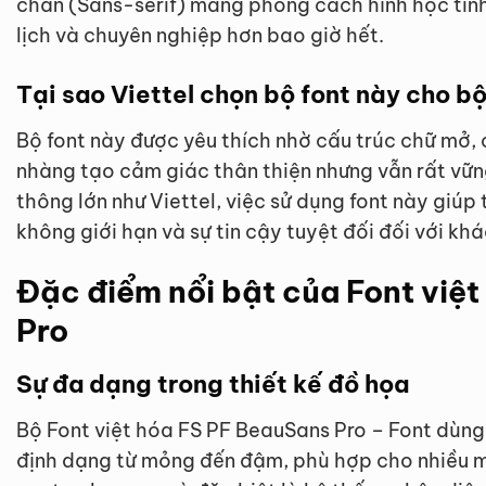
chân (Sans-serif) mang phong cách hình học tinh 
lịch và chuyên nghiệp hơn bao giờ hết.
Tại sao Viettel chọn bộ font này cho b
Bộ font này được yêu thích nhờ cấu trúc chữ mở,
nhàng tạo cảm giác thân thiện nhưng vẫn rất vữn
thông lớn như Viettel, việc sử dụng font này giúp 
không giới hạn và sự tin cậy tuyệt đối đối với kh
Đặc điểm nổi bật của Font việ
Pro
Sự đa dạng trong thiết kế đồ họa
Bộ Font việt hóa FS PF BeauSans Pro – Font dùng
định dạng từ mỏng đến đậm, phù hợp cho nhiều m