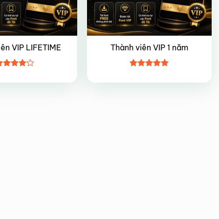
iên VIP LIFETIME
Thành viên VIP 1 năm
ược
Được xếp
ếp hạng
hạng
5
5
5 sao
sao