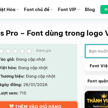
iệt Hóa
Font chủ đề
Font VIP
Blog
G
 Pro – Font dùng trong logo V
Tìm
Đánh giá
kiếm:
Tác giả:
Đang cập nhật
Font Việ
Việt hóa:
Đang cập nhật
Thương hiệu:
Đang cập nhật
Font quả
Ngày đăng:
28/01/2026
VIP
Lượt xem:
715
Giảm giá!
THÊM VÀO GIỎ HÀNG