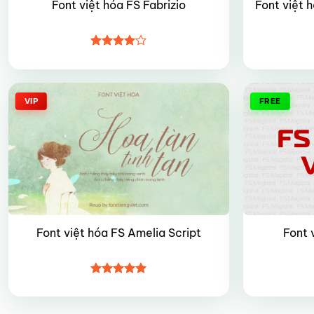
Font việt hóa FS Fabrizio
Font việt h
Được
xếp hạng
4
5 sao
VIP
FREE
Font việt hóa FS Amelia Script
Font 
Được xếp
hạng
5
5
sao