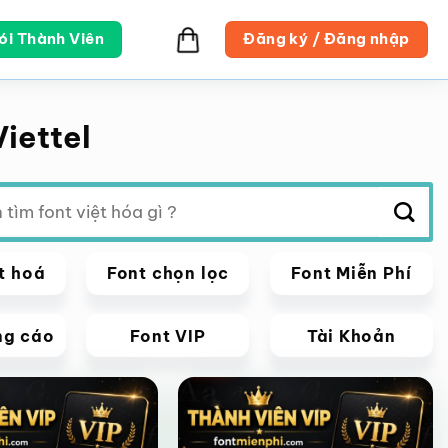
ói Thành Viên
Đăng ký / Đăng nhập
iettel
t hoá
Font chọn lọc
Font Miễn Phí
ng cáo
Font VIP
Tài Khoản
VIP
Giảm giá!