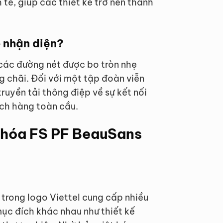
tế, giúp các thiết kế trở nên thanh
ộ nhận diện?
 các đường nét được bo tròn nhẹ
g chãi. Đối với một tập đoàn viễn
truyền tải thông điệp về sự kết nối
ách hàng toàn cầu.
t hóa FS PF BeauSans
 trong logo Viettel cung cấp nhiều
ục đích khác nhau như thiết kế