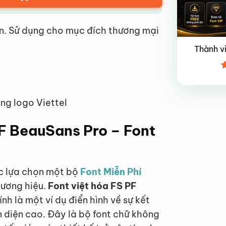
n. Sử dụng cho mục đích thương mại
Thành v
Đ
x
4
ng logo Viettel
 PF BeauSans Pro – Font
ệc lựa chọn một bộ
Font Miễn Phí
hương hiệu.
Font việt hóa FS PF
nh là một ví dụ điển hình về sự kết
n diện cao. Đây là bộ font chữ không