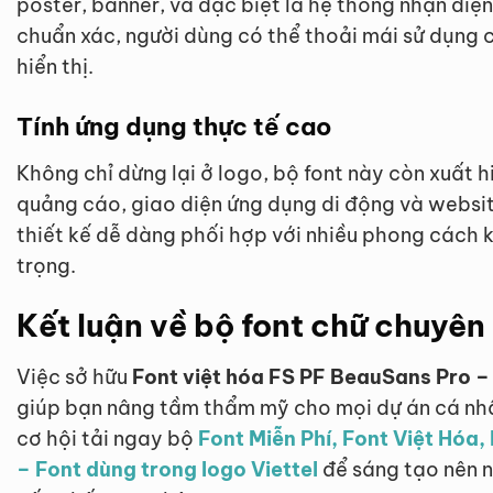
poster, banner, và đặc biệt là hệ thống nhận diệ
chuẩn xác, người dùng có thể thoải mái sử dụng c
hiển thị.
Tính ứng dụng thực tế cao
Không chỉ dừng lại ở logo, bộ font này còn xuất 
quảng cáo, giao diện ứng dụng di động và websit
thiết kế dễ dàng phối hợp với nhiều phong cách k
trọng.
Kết luận về bộ font chữ chuyên
Việc sở hữu
Font việt hóa FS PF BeauSans Pro – 
giúp bạn nâng tầm thẩm mỹ cho mọi dự án cá nh
cơ hội tải ngay bộ
Font Miễn Phí, Font Việt Hóa
– Font dùng trong logo Viettel
để sáng tạo nên 