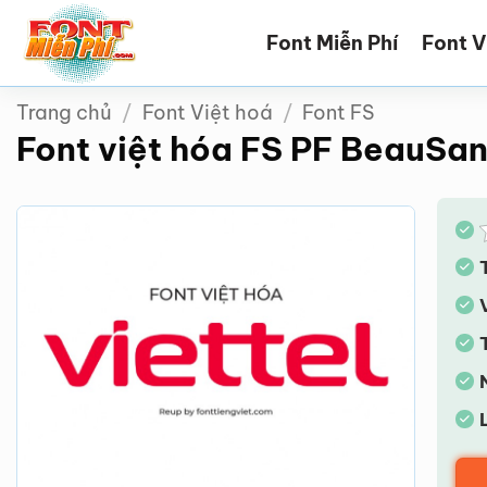
Bỏ
Font Miễn Phí
Font V
qua
nội
dung
Trang chủ
/
Font Việt hoá
/
Font FS
Font việt hóa FS PF BeauSans