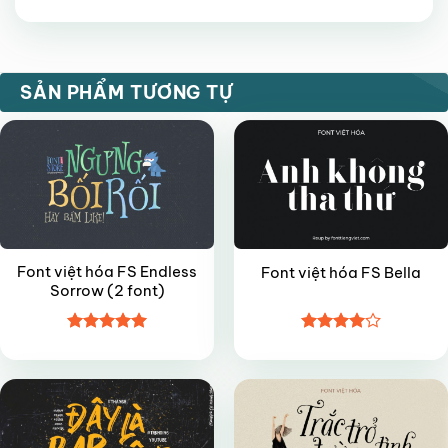
Được xếp
hạng
5
5
sao
VIP
VIP
SẢN PHẨM TƯƠNG TỰ
Font việt hóa FS Endless
Font việt hóa FS Bella
Sorrow (2 font)
Được xếp
Được
VIP
VIP
hạng
5
5
xếp hạng
sao
4
5 sao