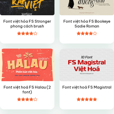
Font việt hóa FS Stronger
Font việt hóa FS Bookeye
phong cách brush
Sadie Roman
Được
Được
FREE
FREE
xếp hạng
xếp hạng
4
5 sao
4
5 sao
Font việt hoá FS Halau (2
Font việt hoá FS Magistral
font)
Được
Được xếp
FREE
VIP
xếp hạng
hạng
5
5
4
5 sao
sao