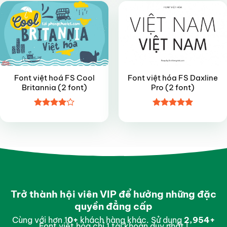
Font việt hoá FS Cool
Font việt hóa FS Daxline
Britannia (2 font)
Pro (2 font)
Được
Được xếp
xếp hạng
hạng
5
5
4
5 sao
sao
Trở thành hội viên VIP để hưởng những đặc
quyền đẳng cấp
Cùng với hơn 1
0
+
khách hàng khác. Sử dụng
2,997
+
Font việt hóa chỉ 1 tài khoản duy nhất !