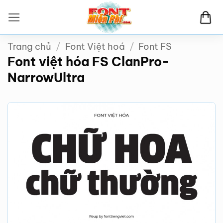
Bỏ
qua
nội
Trang chủ
/
Font Việt hoá
/
Font FS
dung
Font việt hóa FS ClanPro-
NarrowUltra