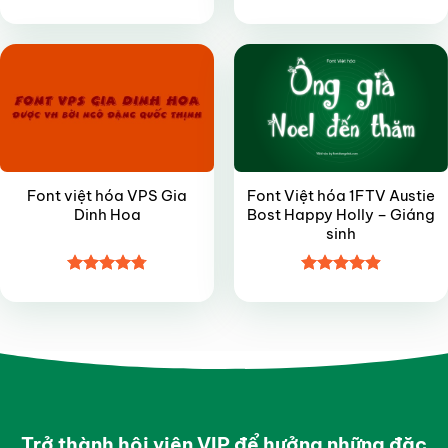
Được xếp
Được xếp
FREE
VIP
hạng
4.8
5
hạng
4.8
5
sao
sao
Font việt hóa VPS Gia
Font Việt hóa 1FTV Austie
Dinh Hoa
Bost Happy Holly – Giáng
sinh
Được xếp
Được xếp
hạng
4.8
5
hạng
4.9
5
sao
sao
Trở thành hội viên VIP để hưởng những đặc