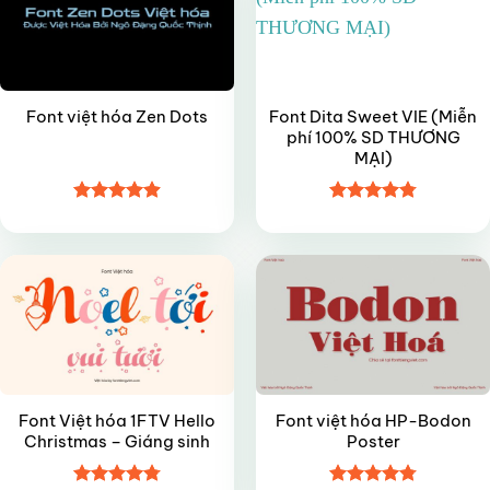
Font Dita Sweet VIE (Miễn
Font việt hóa Zen Dots
phí 100% SD THƯƠNG
MẠI)
Được xếp
Được xếp
FREE
FREE
hạng
4.9
5
hạng
4.8
5
sao
sao
Font Việt hóa 1FTV Hello
Font việt hóa HP-Bodon
Christmas – Giáng sinh
Poster