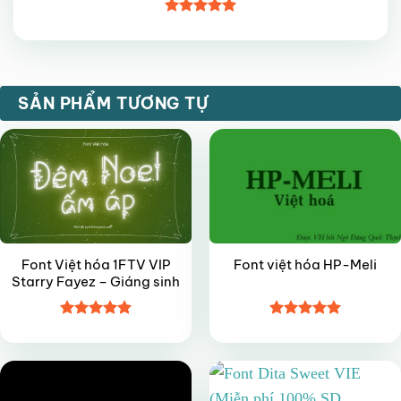
Được xếp
hạng
5
5
sao
VIP
FREE
SẢN PHẨM TƯƠNG TỰ
Font Việt hóa 1FTV VIP
Font việt hóa HP-Meli
Starry Fayez – Giáng sinh
Được xếp
Được xếp
FREE
VIP
hạng
5
5
hạng
5
5
sao
sao