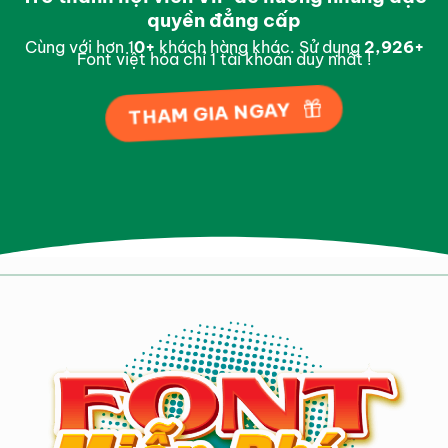
quyền đẳng cấp
Cùng với hơn 1
0
+
khách hàng khác. Sử dụng
2,990
+
Font việt hóa chỉ 1 tài khoản duy nhất !
THAM GIA NGAY