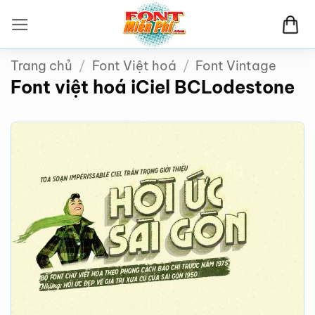
Bỏ
qua
nội
Trang chủ
/
Font Việt hoá
/
Font Vintage
dung
Font việt hoá iCiel BCLodestone