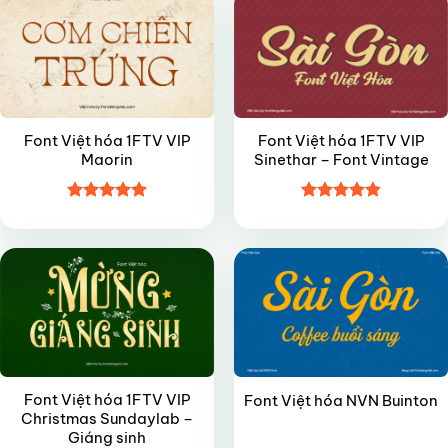
Font Việt hóa 1FTV VIP
Font Việt hóa 1FTV VIP
Maorin
Sinethar – Font Vintage
Được xếp
Được xếp
VIP
VIP
hạng
4.9
5
hạng
4.85
sao
5 sao
Font Việt hóa 1FTV VIP
Font Việt hóa NVN Buinton
Christmas Sundaylab –
Giáng sinh