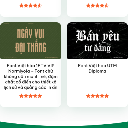
Được xếp
Được xếp
VIP
VIP
hạng
4.45
hạng
4.5
5 sao
5 sao
Font Việt hóa 1FTV VIP
Font Việt hóa UTM
Normiyola – Font chữ
Diploma
không cân mạnh mẽ, đậm
chất cổ điển cho thiết kế
lịch sử và quảng cáo in ấn
Được xếp
Được xếp
hạng
4.95
hạng
4.85
5 sao
5 sao