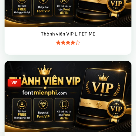
Thành viên VIP LIFETIME
Được
xếp hạng
4
5 sao
Giảm giá!
VIP