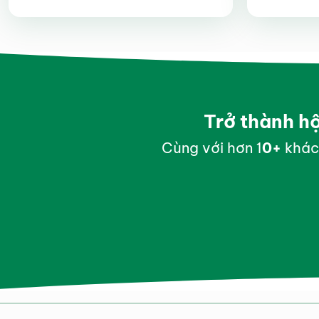
Được xếp
hạng
4.4
5 sao
Trở thành h
Cùng với hơn 1
0
+
khác