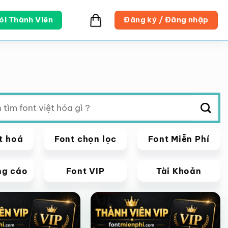
ói Thành Viên
Đăng ký / Đăng nhập
t hoá
Font chọn lọc
Font Miễn Phí
ng cáo
Font VIP
Tài Khoản
VIP
Giảm giá!