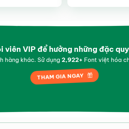
Được xếp
Được xếp
hạng
4.35
hạng
4.5
5 sao
5 sao
ội viên VIP để hưởng những đặc qu
h hàng khác. Sử dụng
2,999
+
Font việt hóa ch
THAM GIA NGAY