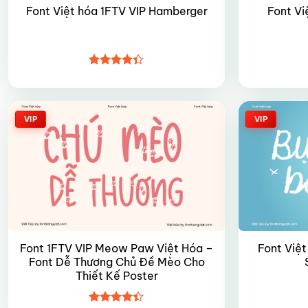
Font Việt hóa 1FTV VIP Hamberger
Font Vi
Được xếp
hạng
4.35
5 sao
VIP
VIP
Font 1FTV VIP Meow Paw Việt Hóa –
Font Việt
Font Dễ Thương Chủ Đề Mèo Cho
Thiết Kế Poster