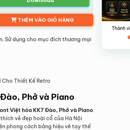
Download
THÊM VÀO GIỎ HÀNG
Thành v
n. Sử dụng cho mục đích thương mại
Đ
x
4
í Cho Thiết Kế Retro
7 Đào, Phở và Piano
ont Việt hóa KK7 Đào, Phở và Piano
 thích vẻ đẹp hoài cổ của Hà Nội
rên phong cách bảng hiệu vẽ tay thế