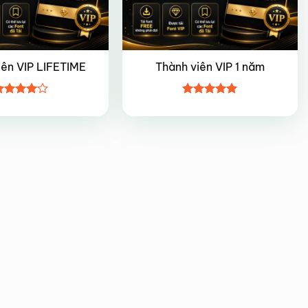
iên VIP LIFETIME
Thành viên VIP 1 năm
ược
Được xếp
ếp hạng
hạng
5
5
5 sao
sao