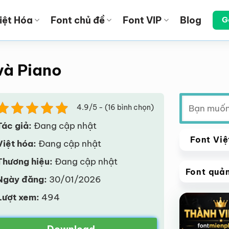
iệt Hóa
Font chủ đề
Font VIP
Blog
G
và Piano
Tìm
4.9/5 - (16 bình chọn)
kiếm:
Tác giả:
Đang cập nhật
Font Việ
Việt hóa:
Đang cập nhật
Thương hiệu:
Đang cập nhật
Font quả
Ngày đăng:
30/01/2026
VIP
Lượt xem:
494
Giảm giá!