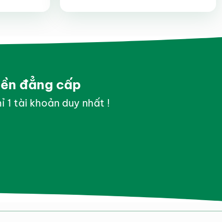
Được xếp
hạng
4.4
5 sao
yền đẳng cấp
ỉ 1 tài khoản duy nhất !