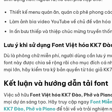
Thiết kế menu quán ăn, quán cà phê phong các
Làm ảnh bìa video YouTube về chủ đề văn hóa
In ấn bưu thiếp và thiệp chúc mừng truyền thố
Lưu ý khi sử dụng Font Việt hóa KK7 Đà
Dù là phông chữ miễn phí, người dùng cần lưu ý 
font này được chia sẻ rộng rãi cho mục đích cá 
mại lớn, hãy kiểm tra kỹ bản quyền từ tác giả K
Kết luận và hướng dẫn tải font
Việc sở hữu
Font Việt hóa KK7 Đào, Phở và Pian
mọi dự án sáng tạo. Hãy truy cập ngay
Font Miễn
KK7 Đào, Phở và Piano
để tải về và trải nghiệm