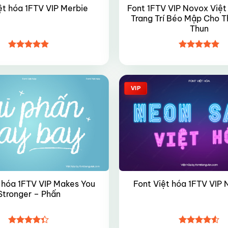
Font 1FTV VIP Novox Việt
ệt hóa 1FTV VIP Merbie
Trang Trí Béo Mập Cho T
Thun
Được xếp
Được xếp
hạng
4.85
hạng
4.95
5 sao
5 sao
VIP
 hóa 1FTV VIP Makes You
Font Việt hóa 1FTV VIP
Stronger – Phấn