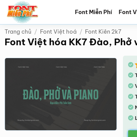
Bỏ
Font Miễn Phí
Font V
qua
nội
dung
Trang chủ
/
Font Việt hoá
/
Font Kiên 2k7
Font Việt hóa KK7 Đào, Phở 