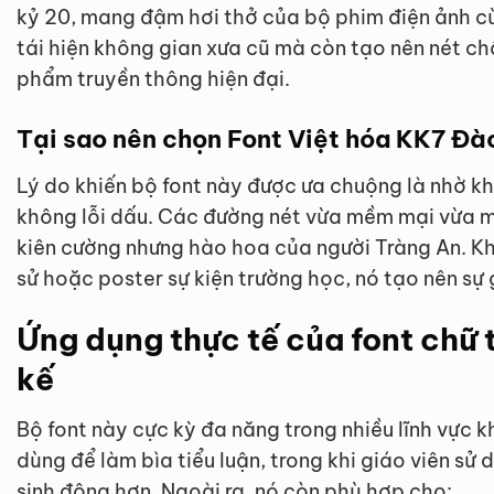
kỷ 20, mang đậm hơi thở của bộ phim điện ảnh cù
tái hiện không gian xưa cũ mà còn tạo nên nét 
phẩm truyền thông hiện đại.
Tại sao nên chọn Font Việt hóa KK7 Đà
Lý do khiến bộ font này được ưa chuộng là nhờ khả
không lỗi dấu. Các đường nét vừa mềm mại vừa m
kiên cường nhưng hào hoa của người Tràng An. Khi
sử hoặc poster sự kiện trường học, nó tạo nên sự 
Ứng dụng thực tế của font chữ 
kế
Bộ font này cực kỳ đa năng trong nhiều lĩnh vực 
dùng để làm bìa tiểu luận, trong khi giáo viên sử 
sinh động hơn. Ngoài ra, nó còn phù hợp cho: