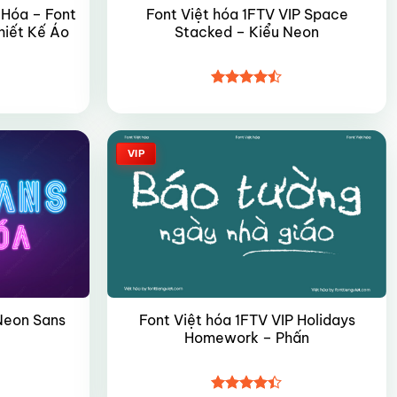
 Hóa – Font
Font Việt hóa 1FTV VIP Space
hiết Kế Áo
Stacked – Kiểu Neon
Được xếp
hạng
4.45
5 sao
VIP
Font Việt hóa 1FTV VIP Holidays
 Neon Sans
Homework – Phấn