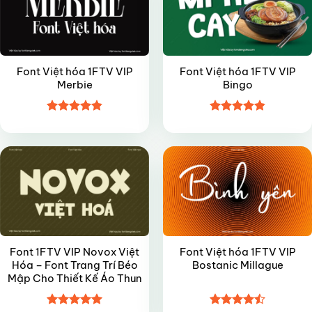
Font Việt hóa 1FTV VIP
Font Việt hóa 1FTV VIP
Merbie
Bingo
Được xếp
Được xếp
VIP
VIP
hạng
4.85
hạng
4.85
5 sao
5 sao
Font 1FTV VIP Novox Việt
Font Việt hóa 1FTV VIP
Hóa – Font Trang Trí Béo
Bostanic Millague
Mập Cho Thiết Kế Áo Thun