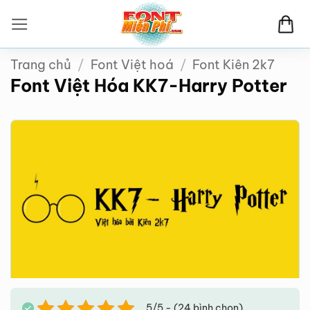
Bỏ
qua
nội
Trang chủ
/
Font Việt hoá
/
Font Kiên 2k7
dung
Font Việt Hóa KK7-Harry Potter
5/5 - (24 bình chọn)