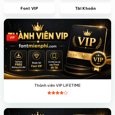
Font VIP
Tài Khoản
Giảm giá!
VIP
Thành viên VIP LIFETIME
Được
xếp hạng
4
5 sao
Giảm giá!