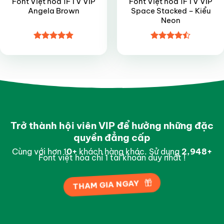
Font Việt hóa 1FTV VIP
Font Việt hóa 1FTV VIP
Angela Brown
Space Stacked – Kiểu
Neon
Được xếp
Được xếp
hạng
4.9
5
hạng
4.45
sao
5 sao
Trở thành hội viên VIP để hưởng những đặc
quyền đẳng cấp
Cùng với hơn 1
0
+
khách hàng khác. Sử dụng
2,996
+
Font việt hóa chỉ 1 tài khoản duy nhất !
THAM GIA NGAY