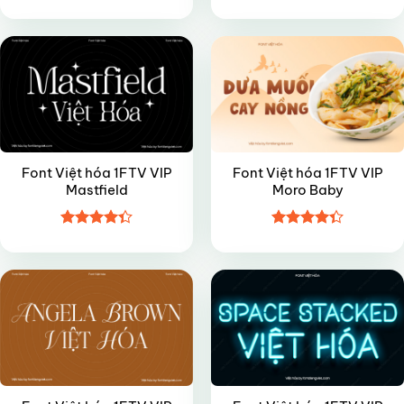
Được xếp
Được xếp
VIP
VIP
hạng
4.95
hạng
4.5
5 sao
5 sao
Font Việt hóa 1FTV VIP
Font Việt hóa 1FTV VIP
Mastfield
Moro Baby
Được xếp
Được xếp
VIP
VIP
hạng
4.35
hạng
4.35
5 sao
5 sao