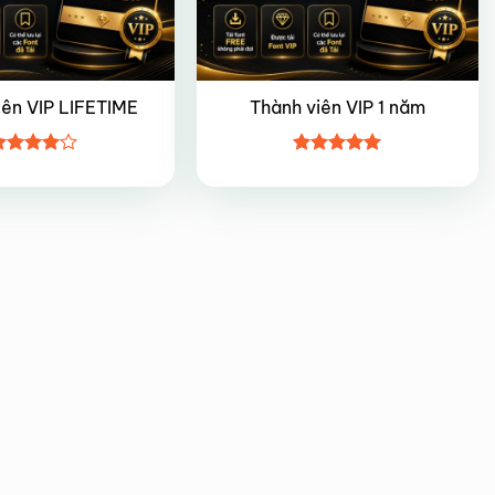
iên VIP LIFETIME
Thành viên VIP 1 năm
ược
Được xếp
ếp hạng
hạng
5
5
5 sao
sao