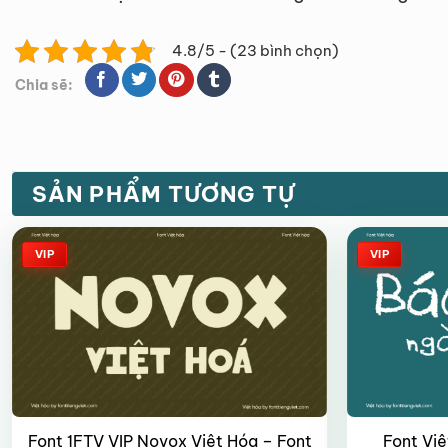
4.8/5 - (23 bình chọn)
Chia sẽ:
SẢN PHẨM TƯƠNG TỰ
VIP
VIP
Font 1FTV VIP Novox Việt Hóa – Font
Font Việ