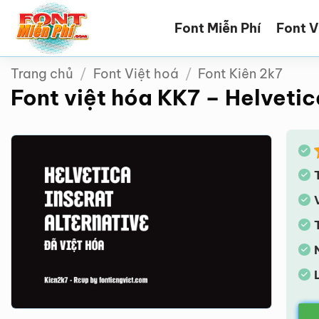
Bỏ
Font Miễn Phí
Font V
qua
nội
dung
Trang chủ
/
Font Việt hoá
/
Font Kiên 2k7
Font việt hóa KK7 – Helvetic