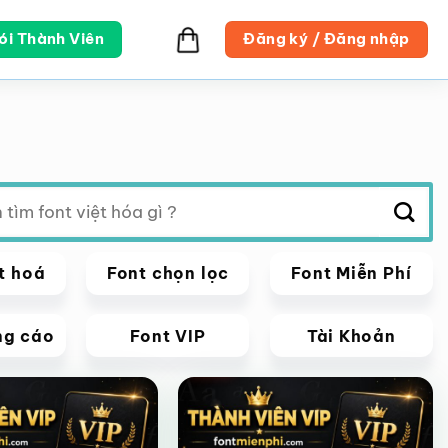
ói Thành Viên
Đăng ký / Đăng nhập
t hoá
Font chọn lọc
Font Miễn Phí
ng cáo
Font VIP
Tài Khoản
VIP
Giảm giá!