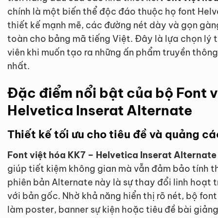
chính là một biến thể độc đáo thuộc họ font Hel
thiết kế mạnh mẽ, các đường nét dày và gọn gàng
toàn cho bảng mã tiếng Việt. Đây là lựa chọn lý 
viên khi muốn tạo ra những ấn phẩm truyền thôn
nhất.
Đặc điểm nổi bật của bộ Font v
Helvetica Inserat Alternate
Thiết kế tối ưu cho tiêu đề và quảng cá
Font việt hóa KK7 – Helvetica Inserat Alternate
giúp tiết kiệm không gian mà vẫn đảm bảo tính 
phiên bản Alternate này là sự thay đổi linh hoạt 
với bản gốc. Nhờ khả năng hiển thị rõ nét, bộ fon
làm poster, banner sự kiện hoặc tiêu đề bài giảng