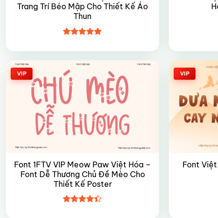
Trang Trí Béo Mập Cho Thiết Kế Áo
H
Thun
Được xếp
hạng
4.95
5 sao
VIP
VIP
Font 1FTV VIP Meow Paw Việt Hóa –
Font Việt
Font Dễ Thương Chủ Đề Mèo Cho
Thiết Kế Poster
Được xếp