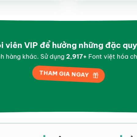
hạng
4.35
hạng
4.45
5 sao
5 sao
ội viên VIP để hưởng những đặc qu
h hàng khác. Sử dụng
2,997
+
Font việt hóa ch
THAM GIA NGAY