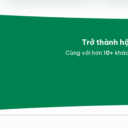
hạng
4.4
5 sao
Trở thành h
Cùng với hơn 1
0
+
khác