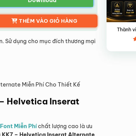
Download
THÊM VÀO GIỎ HÀNG
Thành v
n. Sử dụng cho mục đích thương mại
Đ
x
4
lternate Miễn Phí Cho Thiết Kế
 – Helvetica Inserat
Font Miễn Phí
chất lượng cao là ưu
a KK7 – Helvetica Inserat Alternate