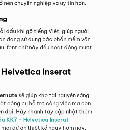
rở nên chuyên nghiệp và uy tín hơn.
ụng
ỗi dấu khi gõ tiếng Việt, giúp người
 bạn đang sử dụng các phần mềm văn
âu, font chữ này đều hoạt động mượt
 Helvetica Inserat
ternate
sẽ giúp kho tài nguyên sáng
ột công cụ hỗ trợ công việc mà còn
ện đại. Hãy nhanh tay cập nhật thêm
hóa KK7 – Helvetica Inserat
 mọi dự án thiết kế ngay hôm nay.