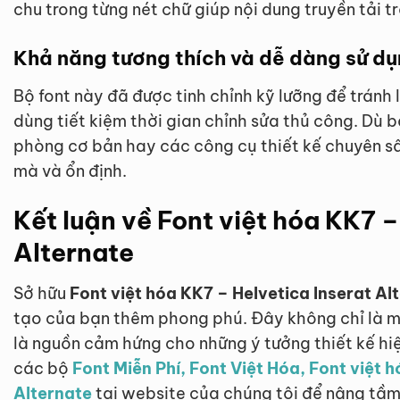
chu trong từng nét chữ giúp nội dung truyền tải t
Khả năng tương thích và dễ dàng sử d
Bộ font này đã được tinh chỉnh kỹ lưỡng để tránh l
dùng tiết kiệm thời gian chỉnh sửa thủ công. Dù
phòng cơ bản hay các công cụ thiết kế chuyên s
mà và ổn định.
Kết luận về Font việt hóa KK7 –
Alternate
Sở hữu
Font việt hóa KK7 – Helvetica Inserat Al
tạo của bạn thêm phong phú. Đây không chỉ là m
là nguồn cảm hứng cho những ý tưởng thiết kế hi
các bộ
Font Miễn Phí, Font Việt Hóa, Font việt 
Alternate
tại website của chúng tôi để nâng tầm