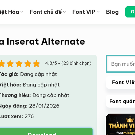
iệt Hóa
Font chủ đề
Font VIP
Blog
G
a Inserat Alternate
Tìm
4.8/5 - (23 bình chọn)
kiếm:
Tác giả:
Đang cập nhật
Font Việ
Việt hóa:
Đang cập nhật
Thương hiệu:
Đang cập nhật
Font quả
Ngày đăng:
28/01/2026
VIP
Lượt xem:
276
Giảm giá!