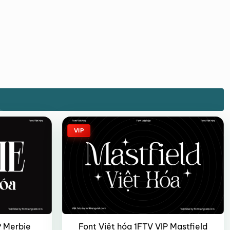
VIP
P Merbie
Font Việt hóa 1FTV VIP Mastfield