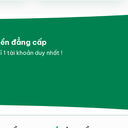
hạng
4.5
5 sao
yền đẳng cấp
ỉ 1 tài khoản duy nhất !