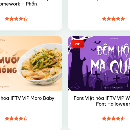
omework – Phấn
Được xếp
Được xếp
hạng
4.4
hạng
4.85
5 sao
5 sao
VIP
Font Việt hóa 1FTV VIP 
 hóa 1FTV VIP Moro Baby
Font Hallowee
Được xếp
Được xếp