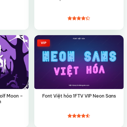
Được xếp
hạng
4.35
5 sao
VIP
Wolf Moon –
Font Việt hóa 1FTV VIP Neon Sans
n
Được xếp