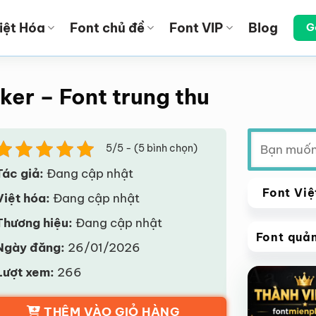
iệt Hóa
Font chủ đề
Font VIP
Blog
G
er – Font trung thu
Tìm
5/5 - (5 bình chọn)
kiếm:
Tác giả:
Đang cập nhật
Font Việ
Việt hóa:
Đang cập nhật
Thương hiệu:
Đang cập nhật
Font quả
Ngày đăng:
26/01/2026
VIP
Lượt xem:
266
Giảm giá!
THÊM VÀO GIỎ HÀNG