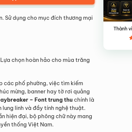
n. Sử dụng cho mục đích thương mại
Thành v
Đ
x
4
: Lựa chọn hoàn hảo cho mùa trăng
ắp các phố phường, việc tìm kiếm
chúc mừng, banner hay tờ rơi quảng
aybreaker – Font trung thu
chính là
 lung linh và đầy tính nghệ thuật.
n hiện đại, bộ phông chữ này mang
uyền thống Việt Nam.