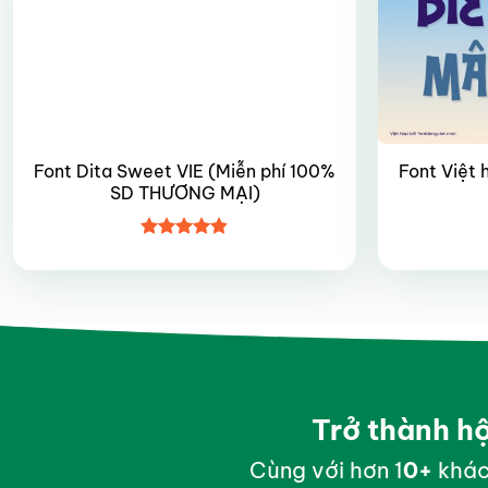
Font Dita Sweet VIE (Miễn phí 100%
Font Việt 
SD THƯƠNG MẠI)
Được xếp
hạng
4.8
5
sao
Trở thành h
Cùng với hơn 1
0
+
khác