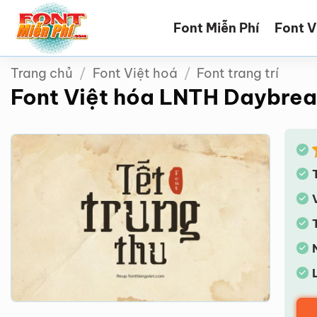
Bỏ
Font Miễn Phí
Font V
qua
nội
dung
Trang chủ
/
Font Việt hoá
/
Font trang trí
Font Việt hóa LNTH Daybreak