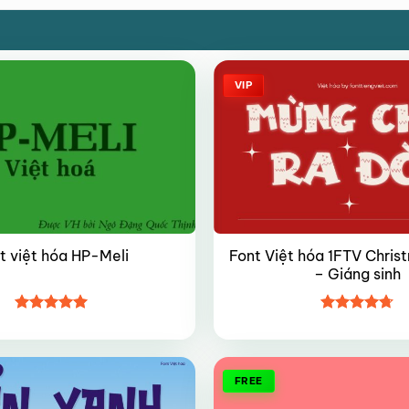
VIP
Font Việt hóa 1FTV Chri
t việt hóa HP-Meli
– Giáng sinh
Được xếp
Được xếp
hạng
5
5
hạng
4.7
5
sao
sao
FREE