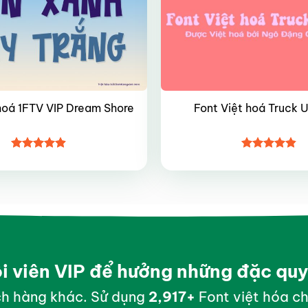
hoá 1FTV VIP Dream Shore
Font Việt hoá Truck 
Được xếp
Được xếp
hạng
4.9
5
hạng
4.8
5
sao
sao
ội viên VIP để hưởng những đặc qu
h hàng khác. Sử dụng
2,998
+
Font việt hóa ch