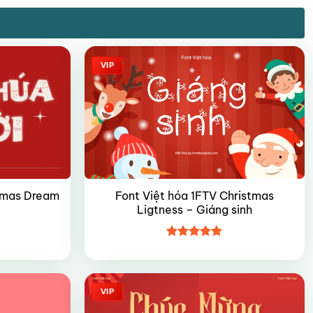
VIP
stmas Dream
Font Việt hóa 1FTV Christmas
Ligtness – Giáng sinh
Được xếp
hạng
5
5
sao
VIP