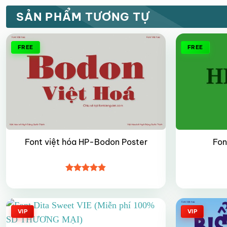
SẢN PHẨM TƯƠNG TỰ
FREE
FREE
Font việt hóa HP-Bodon Poster
Fon
Được xếp
hạng
4.8
5
sao
VIP
VIP