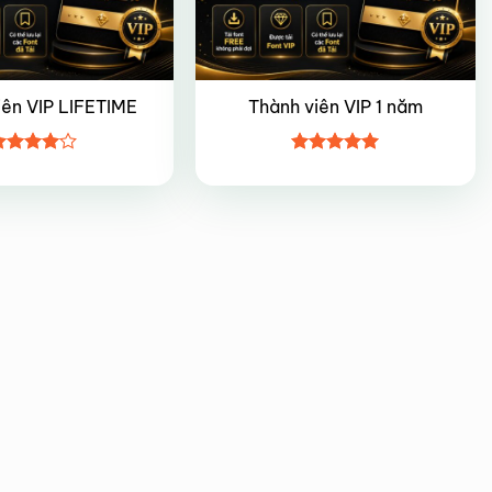
iên VIP LIFETIME
Thành viên VIP 1 năm
ược
Được xếp
ếp hạng
hạng
5
5
5 sao
sao