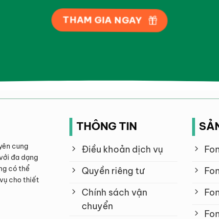
THAM GIA NGAY
THÔNG TIN
SẢ
yên cung
Điều khoản dịch vụ
Fon
với đa dạng
ng có thể
Quyền riêng tư
Fon
vụ cho thiết
Chính sách vận
Fon
chuyển
Fon