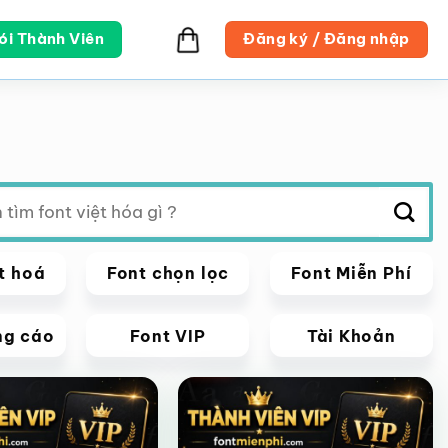
ói Thành Viên
Đăng ký / Đăng nhập
t hoá
Font chọn lọc
Font Miễn Phí
ng cáo
Font VIP
Tài Khoản
VIP
Giảm giá!