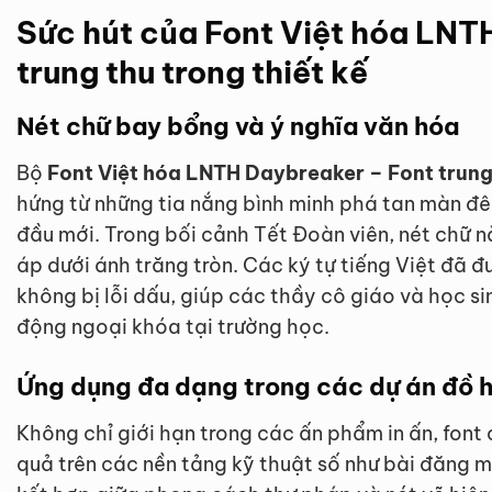
Sức hút của Font Việt hóa LNT
trung thu trong thiết kế
Nét chữ bay bổng và ý nghĩa văn hóa
Bộ
Font Việt hóa LNTH Daybreaker – Font trung
hứng từ những tia nắng bình minh phá tan màn đê
đầu mới. Trong bối cảnh Tết Đoàn viên, nét chữ 
áp dưới ánh trăng tròn. Các ký tự tiếng Việt đã 
không bị lỗi dấu, giúp các thầy cô giáo và học s
động ngoại khóa tại trường học.
Ứng dụng đa dạng trong các dự án đồ 
Không chỉ giới hạn trong các ấn phẩm in ấn, font
quả trên các nền tảng kỹ thuật số như bài đăng m