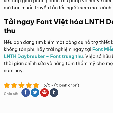
kết hợp giữa phong cách thư pháp và nét vẽ hiện 
mà bạn muốn truyền tải đến người xem một cách n
Tải ngay Font Việt hóa LNTH D
thu
Nếu bạn đang tìm kiếm một công cụ hỗ trợ thiết
không tốn phí, hãy trải nghiệm ngay tại
Font Miễn
LNTH Daybreaker – Font trung thu
. Việc sở hữu
thời gian chỉnh sửa và nâng tầm thẩm mỹ cho mọi
năm nay.
5/5 - (5 bình chọn)
Chia sẽ: