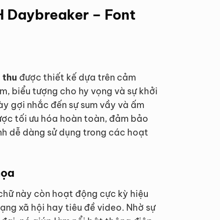
H Daybreaker – Font
 thu
được thiết kế dựa trên cảm
m, biểu tượng cho hy vọng và sự khởi
này gợi nhắc đến sự sum vầy và ấm
được tối ưu hóa hoàn toàn, đảm bảo
inh dễ dàng sử dụng trong các hoạt
họa
 chữ này còn hoạt động cực kỳ hiệu
ạng xã hội hay tiêu đề video. Nhờ sự