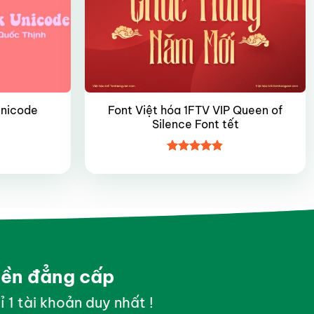
Font Việt hóa 1FTV VIP Queen of
Unicode
Silence Font tết
Được xếp
hạng
4.8
5
sao
yền đẳng cấp
ỉ 1 tài khoản duy nhất !