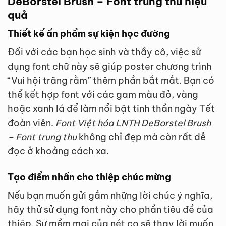
DeBorstel Brush – Font trung thu hiệu
quả
Thiết kế ấn phẩm sự kiện học đường
Đối với các bạn học sinh và thầy cô, việc sử
dụng font chữ này sẽ giúp poster chương trình
“Vui hội trăng rằm” thêm phần bắt mắt. Bạn có
thể kết hợp font với các gam màu đỏ, vàng
hoặc xanh lá để làm nổi bật tinh thần ngày Tết
đoàn viên.
Font Việt hóa LNTH DeBorstel Brush
– Font trung thu
không chỉ đẹp mà còn rất dễ
đọc ở khoảng cách xa.
Tạo điểm nhấn cho thiệp chúc mừng
Nếu bạn muốn gửi gắm những lời chúc ý nghĩa,
hãy thử sử dụng font này cho phần tiêu đề của
thiệp. Sự mềm mại của nét cọ sẽ thay lời muốn