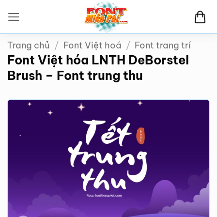
Bỏ
qua
nội
Trang chủ
/
Font Việt hoá
/
Font trang trí
dung
Font Việt hóa LNTH DeBorstel
Brush – Font trung thu