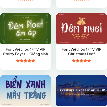
Được xếp
Được xếp
VIP
VIP
hạng
5
5
hạng
4.8
5
sao
sao
Font Việt hóa 1FTV VIP
Font Việt hóa 1FTV VIP
Starry Fayez – Giáng sinh
Christmas Leaf
Được xếp
Được xếp
VIP
VIP
hạng
5
5
hạng
5
5
sao
sao