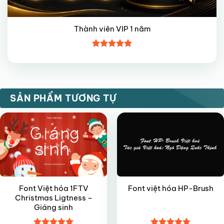
Thành viên VIP 1 năm
Được xếp
hạng
5
5
sao
VIP
VIP
SẢN PHẨM TƯƠNG TỰ
Font Việt hóa 1FTV
Font việt hóa HP-Brush
Christmas Ligtness –
Giáng sinh