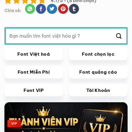
4.7/5 - (8 bình chọn)
Chia sẽ:
Tìm
kiếm:
Font Việt hoá
Font chọn lọc
Font Miễn Phí
Font quảng cáo
Font VIP
Tài Khoản
Giảm giá!
VIP