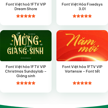
Font Việt hoá 1FTV VIP
Font Việt Hóa Fixedsys
Dream Shore
3.01
Được xếp
Được xếp
VIP
VIP
hạng
4.9
5
hạng
4.8
5
sao
sao
Font Việt hóa 1FTV VIP
Font Việt hóa 1FTV VIP
Christmas Sundaylab –
Vartensie – Font tết
Giáng sinh
Được xếp
Được xếp
hạng
5
5
hạng
4.9
5
sao
sao