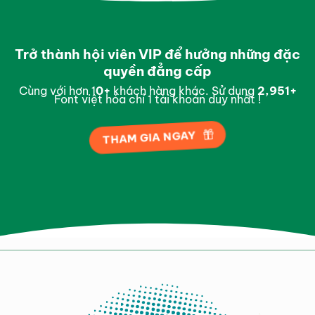
Trở thành hội viên VIP để hưởng những đặc
quyền đẳng cấp
Cùng với hơn 1
0
+
khách hàng khác. Sử dụng
2,997
+
Font việt hóa chỉ 1 tài khoản duy nhất !
THAM GIA NGAY