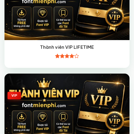
Thành viên VIP LIFETIME
Được
xếp hạng
4
5 sao
Giảm giá!
VIP