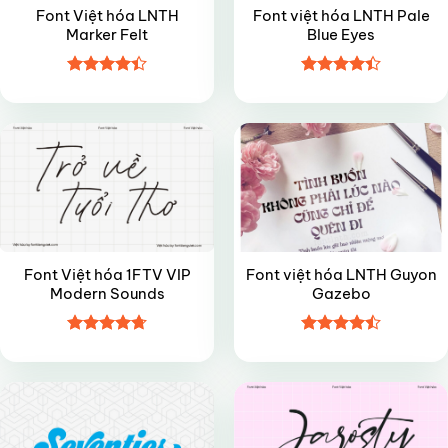
Font Việt hóa LNTH
Font việt hóa LNTH Pale
Marker Felt
Blue Eyes
Được xếp
Được xếp
VIP
VIP
hạng
4.4
hạng
4.4
5 sao
5 sao
Font Việt hóa 1FTV VIP
Font việt hóa LNTH Guyon
Modern Sounds
Gazebo
Được xếp
Được xếp
VIP
VIP
hạng
4.7
5
hạng
4.5
sao
5 sao