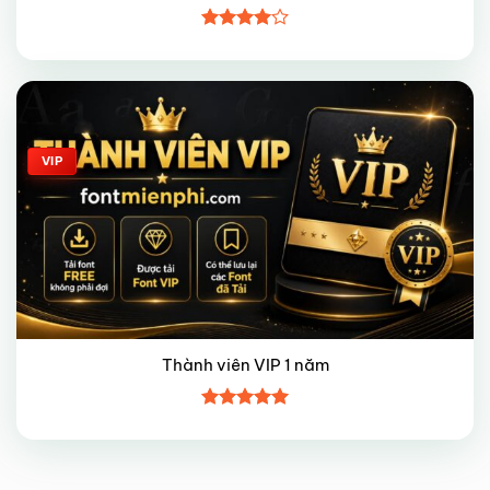
Được
xếp hạng
4
5 sao
Giảm giá!
VIP
Thành viên VIP 1 năm
Được xếp
hạng
5
5
sao