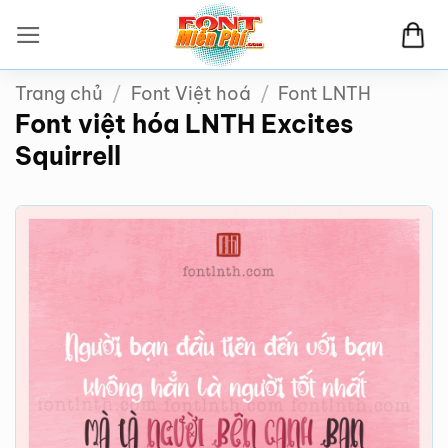
Bỏ
qua
nội
Trang chủ
/
Font Việt hoá
/
Font LNTH
dung
Font việt hóa LNTH Excites
Squirrell