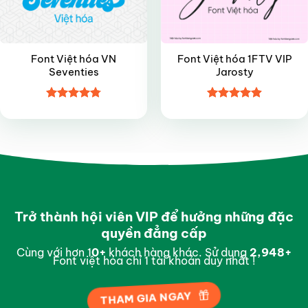
Font Việt hóa VN
Font Việt hóa 1FTV VIP
Seventies
Jarosty
Được xếp
Được xếp
hạng
4.8
5
hạng
4.9
5
sao
sao
Trở thành hội viên VIP để hưởng những đặc
quyền đẳng cấp
Cùng với hơn 1
0
+
khách hàng khác. Sử dụng
2,997
+
Font việt hóa chỉ 1 tài khoản duy nhất !
THAM GIA NGAY