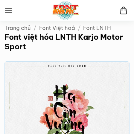
Bỏ
qua
nội
Trang chủ
/
Font Việt hoá
/
Font LNTH
dung
Font việt hóa LNTH Karjo Motor
Sport