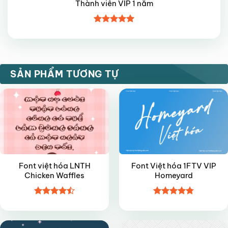
Thành viên VIP 1 năm
Được xếp
hạng
5
5
sao
VIP
VIP
SẢN PHẨM TƯƠNG TỰ
Font việt hóa LNTH
Font Việt hóa 1FTV VIP
Chicken Waffles
Homeyard
Được xếp
Được xếp
VIP
VIP
hạng
4.45
hạng
4.8
5
5 sao
sao