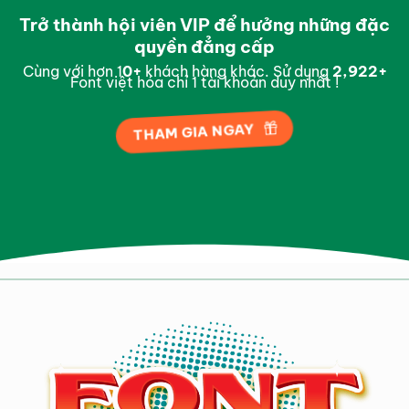
Trở thành hội viên VIP để hưởng những đặc
quyền đẳng cấp
Cùng với hơn 1
0
+
khách hàng khác. Sử dụng
2,995
+
Font việt hóa chỉ 1 tài khoản duy nhất !
THAM GIA NGAY