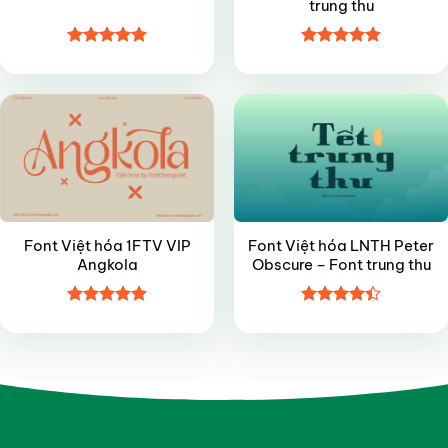
trung thu
Được xếp
Được xếp
VIP
VIP
hạng
4.9
5
hạng
4.85
sao
5 sao
Font Việt hóa 1FTV VIP
Font Việt hóa LNTH Peter
Angkola
Obscure – Font trung thu
Được xếp
Được xếp
hạng
4.9
5
hạng
4.4
sao
5 sao