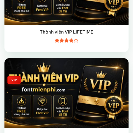
Thành viên VIP LIFETIME
Được
xếp hạng
4
5 sao
Giảm giá!
VIP