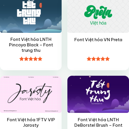
Font Việt hóa LNTH
Font Việt hóa VN Preta
Pincoya Black – Font
trung thu
Được xếp
Được xếp
VIP
VIP
hạng
4.85
hạng
5
5
5 sao
sao
Font Việt hóa 1FTV VIP
Font Việt hóa LNTH
Jarosty
DeBorstel Brush – Font