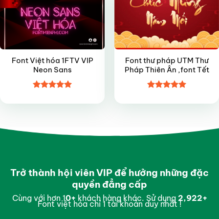
Font Việt hóa 1FTV VIP
Font thư pháp UTM Thư
Neon Sans
Pháp Thiên Ân ,font Tết
Được xếp
Được xếp
hạng
5
5
hạng
5
5
sao
sao
Trở thành hội viên VIP để hưởng những đặc
quyền đẳng cấp
Cùng với hơn 1
0
+
khách hàng khác. Sử dụng
2,994
+
Font việt hóa chỉ 1 tài khoản duy nhất !