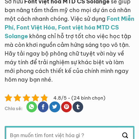
Sở hữu
Font việt hóa MTD CS Solange
sẽ giúp
bạn nâng tầm thẩm mỹ cho mọi dự án cá nhân
một cách nhanh chóng. Việc sử dụng
Font Miễn
Phí, Font Việt Hóa, Font việt hóa MTD CS
Solange
không chỉ hỗ trợ tốt cho việc học tập
mà còn khơi nguồn cảm hứng sáng tạo vô tận.
Hãy tải ngay bộ phông chữ tuyệt vời này về
máy tính để trải nghiệm sự khác biệt và làm
mới phong cách thiết kế của chính mình ngay
hôm nay bạn nhé.
4.8/5 - (24 bình chọn)
Chia sẽ:
Tìm
kiếm: