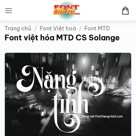
Bỏ
qua
nội
Trang chủ
/
Font Việt hoá
/
Font MTD
dung
Font việt hóa MTD CS Solange