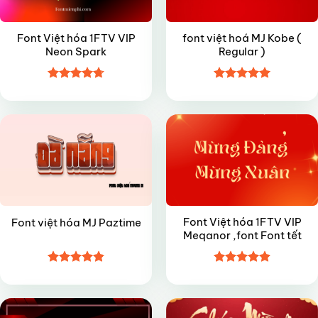
Font Việt hóa 1FTV VIP
font việt hoá MJ Kobe (
Neon Spark
Regular )
Được xếp
Được xếp
FREE
VIP
hạng
4.7
5
hạng
4.95
sao
5 sao
Font Việt hóa 1FTV VIP
Font việt hóa MJ Paztime
Meqanor ,font Font tết
Được xếp
Được xếp
VIP
FREE
hạng
4.85
hạng
4.9
5
5 sao
sao