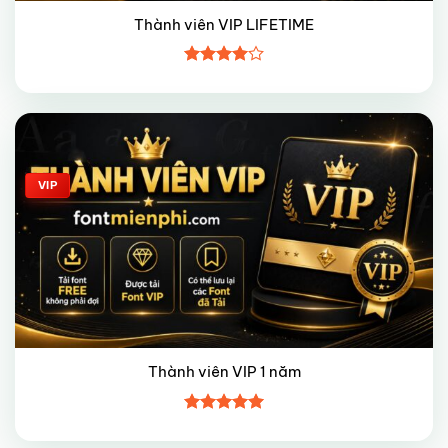
Thành viên VIP LIFETIME
Được
xếp hạng
4
5 sao
Giảm giá!
VIP
Thành viên VIP 1 năm
Được xếp
hạng
5
5