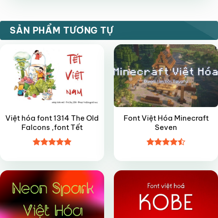
sao
VIP
VIP
SẢN PHẨM TƯƠNG TỰ
Việt hóa font 1314 The Old
Font Việt Hóa Minecraft
Falcons ,font Tết
Seven
Được xếp
Được xếp
VIP
FREE
hạng
4.9
5
hạng
4.5
sao
5 sao