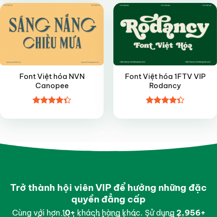
5 sao
sao
Font Việt hóa NVN
Font Việt hóa 1FTV VIP
Canopee
Rodancy
Được xếp
Được xếp
hạng
4.35
hạng
4.35
5 sao
5 sao
Trở thành hội viên VIP để hưởng những đặc
quyền đẳng cấp
Cùng với hơn 1
0
+
khách hàng khác. Sử dụng
2,998
+