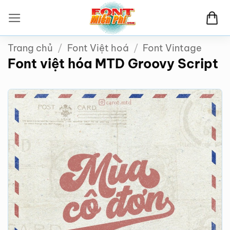
Bỏ
qua
nội
Trang chủ
/
Font Việt hoá
/
Font Vintage
dung
Font việt hóa MTD Groovy Script