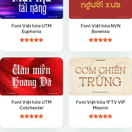
Font Việt hóa UTM
Font Việt hóa NVN
Euphoria
Borensa
Được xếp
Được xếp
VIP
VIP
hạng
4.9
5
hạng
4.95
sao
5 sao
Font Việt hóa UTM
Font Việt hóa 1FTV VIP
Colchester
Maorin
Được xếp
Được xếp
VIP
VIP
hạng
4.95
hạng
4.9
5