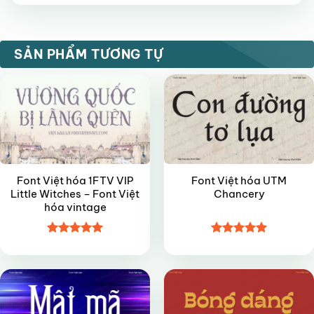
hạng
5
5
sao
VIP
VIP
SẢN PHẨM TƯƠNG TỰ
Font Việt hóa 1FTV VIP
Font Việt hóa UTM
Little Witches – Font Việt
Chancery
hóa vintage
Được xếp
Được xếp
VIP
VIP
hạng
4.95
hạng
4.9
5
5 sao
sao