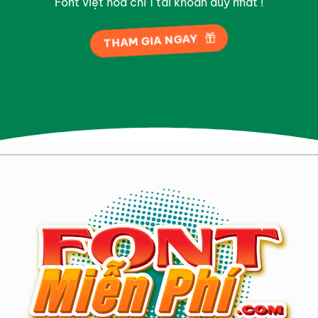
Font việt hóa chỉ 1 tài khoản duy nhất !
THAM GIA NGAY