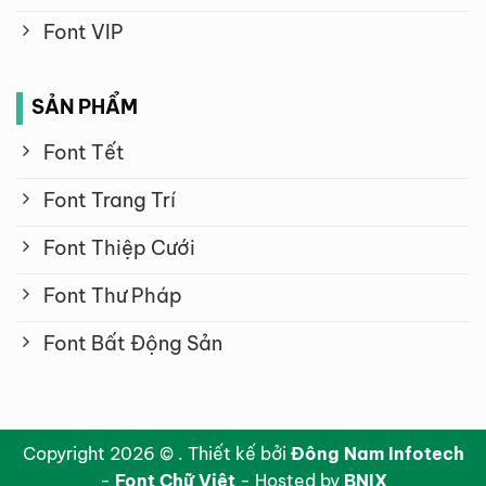
Font VIP
SẢN PHẨM
Font Tết
Font Trang Trí
Font Thiệp Cưới
Font Thư Pháp
Font Bất Động Sản
Copyright 2026 © . Thiết kế bởi
Đông Nam Infotech
-
Font Chữ Việt
- Hosted by
BNIX