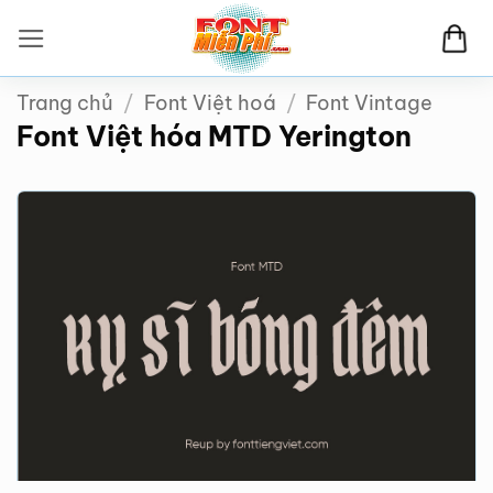
Bỏ
qua
nội
Trang chủ
/
Font Việt hoá
/
Font Vintage
dung
Font Việt hóa MTD Yerington