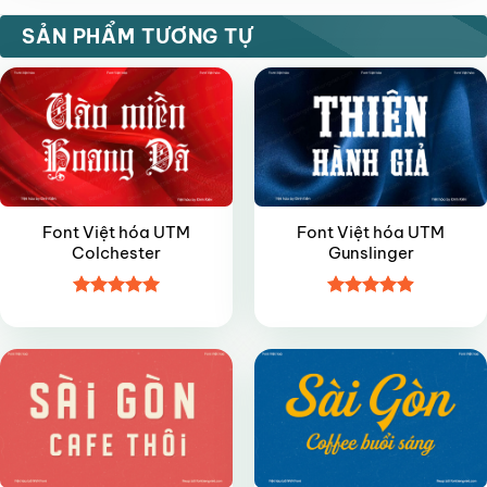
VIP
VIP
SẢN PHẨM TƯƠNG TỰ
Font Việt hóa UTM
Font Việt hóa UTM
Colchester
Gunslinger
Được xếp
Được xếp
VIP
VIP
hạng
4.95
hạng
4.9
5
5 sao
sao