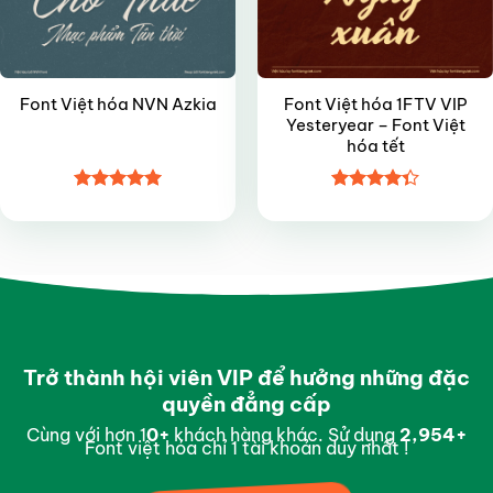
Font Việt hóa 1FTV VIP
Font Việt hóa NVN Azkia
Yesteryear – Font Việt
hóa tết
Được xếp
Được xếp
hạng
4.95
hạng
4.35
5 sao
5 sao
Trở thành hội viên VIP để hưởng những đặc
quyền đẳng cấp
Cùng với hơn 1
0
+
khách hàng khác. Sử dụng
2,997
+
Font việt hóa chỉ 1 tài khoản duy nhất !