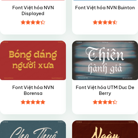
Font Việt hóa NVN
Font Việt hóa NVN Buinton
Displayed
Được xếp
Được xếp
VIP
VIP
hạng
4.35
hạng
4.5
5 sao
5 sao
Font Việt hóa NVN
Font Việt hóa UTM Duc De
Borensa
Berry
Được xếp
Được xếp
VIP
VIP
hạng
4.95
hạng
4.35
5 sao
5 sao