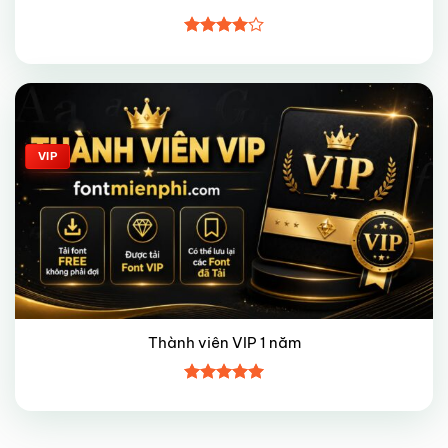
Được
xếp hạng
4
5 sao
Giảm giá!
VIP
Thành viên VIP 1 năm
Được xếp
hạng
5
5
sao