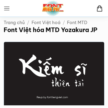
Bỏ
qua
nội
Trang chủ
/
Font Việt hoá
/
Font MTD
dung
Font Việt hóa MTD Yozakura JP