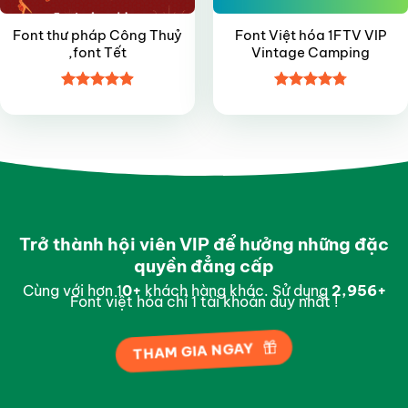
Font thư pháp Công Thuỷ
Font Việt hóa 1FTV VIP
,font Tết
Vintage Camping
Được xếp
Được xếp
hạng
4.9
5
hạng
4.8
5
sao
sao
Trở thành hội viên VIP để hưởng những đặc
quyền đẳng cấp
Cùng với hơn 1
0
+
khách hàng khác. Sử dụng
2,996
+
Font việt hóa chỉ 1 tài khoản duy nhất !
THAM GIA NGAY