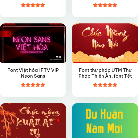
Được xếp
Được xếp
VIP
FREE
hạng
4.85
hạng
5
5
5 sao
sao
Font Việt hóa 1FTV VIP
Font thư pháp UTM Thư
Neon Sans
Pháp Thiên Ân ,font Tết
Được xếp
Được xếp
FREE
FREE
hạng
5
5
hạng
5
5
sao
sao