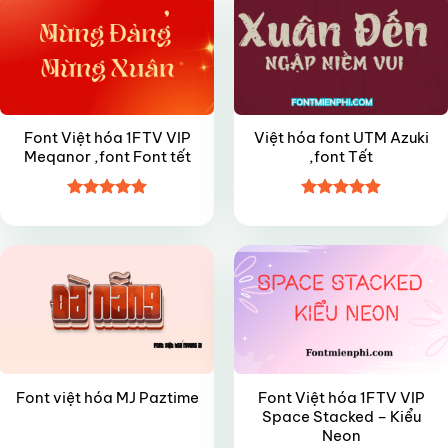
Font Việt hóa 1FTV VIP
Việt hóa font UTM Azuki
Meqanor ,font Font tết
,font Tết
Được xếp
Được xếp
FREE
VIP
hạng
4.9
5
hạng
4.9
5
sao
sao
Font Việt hóa 1FTV VIP
Font việt hóa MJ Paztime
Space Stacked – Kiểu
Neon