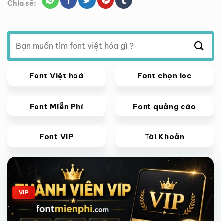
Chia sẽ:
Tìm
kiếm:
Font Việt hoá
Font chọn lọc
Font Miễn Phí
Font quảng cáo
Font VIP
Tài Khoản
Giảm giá!
VIP