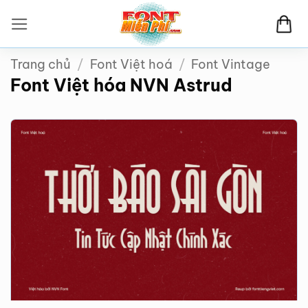
Bỏ
qua
nội
Trang chủ
/
Font Việt hoá
/
Font Vintage
dung
Font Việt hóa NVN Astrud