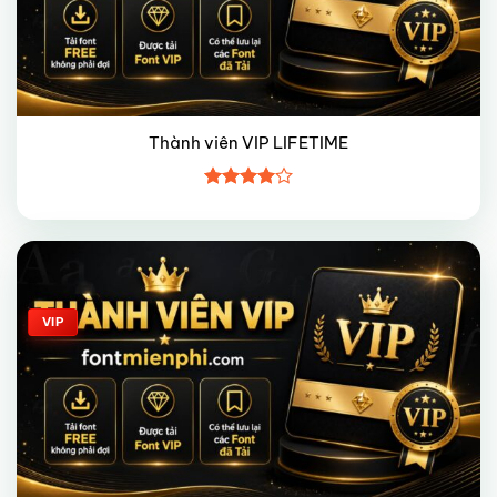
Thành viên VIP LIFETIME
Được
xếp hạng
4
5 sao
Giảm giá!
VIP