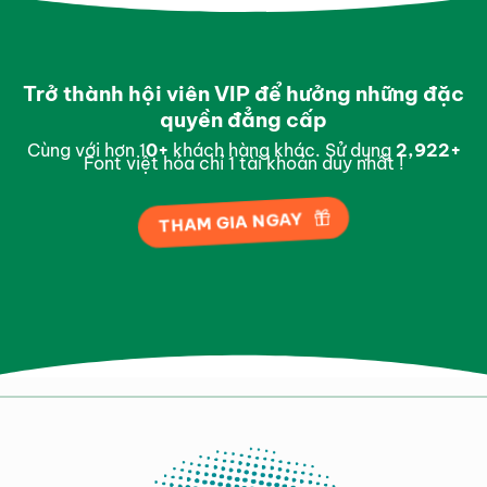
Trở thành hội viên VIP để hưởng những đặc
quyền đẳng cấp
Cùng với hơn 1
0
+
khách hàng khác. Sử dụng
2,996
+
Font việt hóa chỉ 1 tài khoản duy nhất !
THAM GIA NGAY