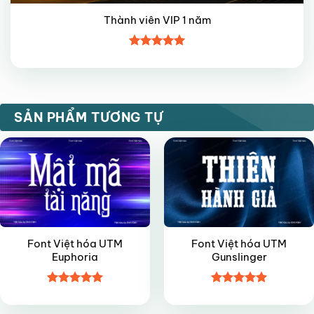
Thành viên VIP 1 năm
Được xếp
hạng
5
5
sao
VIP
VIP
SẢN PHẨM TƯƠNG TỰ
Font Việt hóa UTM
Font Việt hóa UTM
Euphoria
Gunslinger
Được xếp
Được xếp
VIP
VIP
hạng
4.9
5
hạng
4.9
5