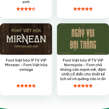
sinh
Được xếp
Được xếp
VIP
VIP
hạng
4.45
hạng
4.85
5 sao
5 sao
Font Việt hóa 1FTV VIP
Font Việt hóa 1FTV VIP
Mirnean – Font Việt hóa
Normiyola – Font chữ
vintage
không cân mạnh mẽ, đậm
chất cổ điển cho thiết kế
lịch sử và quảng cáo in ấn
Được xếp
Được xếp
hạng
4.9
5
hạng
4.95
sao
5 sao