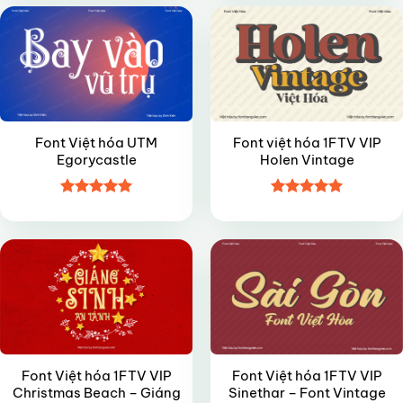
sao
sao
Font Việt hóa UTM
Font việt hóa 1FTV VIP
Egorycastle
Holen Vintage
Được xếp
Được xếp
VIP
VIP
hạng
5
5
hạng
4.95
sao
5 sao
Font Việt hóa 1FTV VIP
Font Việt hóa 1FTV VIP
Christmas Beach – Giáng
Sinethar – Font Vintage