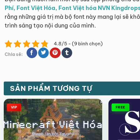
Phí, Font Việt Hóa, Font Việt hóa NVN Kingdrop
rằng những giá trị mà bộ font này mang lại sẽ k
trình sáng tạo nội dung của mình.
4.8/5 - (9 bình chọn)
Chia sẽ:
SẢN PHẨM TƯƠNG TỰ
VIP
FREE