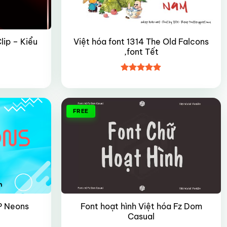
lip – Kiểu
Việt hóa font 1314 The Old Falcons
,font Tết
Được xếp
hạng
4.9
5
sao
FREE
Font hoạt hình Việt hóa Fz Dom
IP Neons
Casual