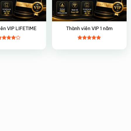
iên VIP LIFETIME
Thành viên VIP 1 năm
ược
Được xếp
ếp hạng
hạng
5
5
5 sao
sao