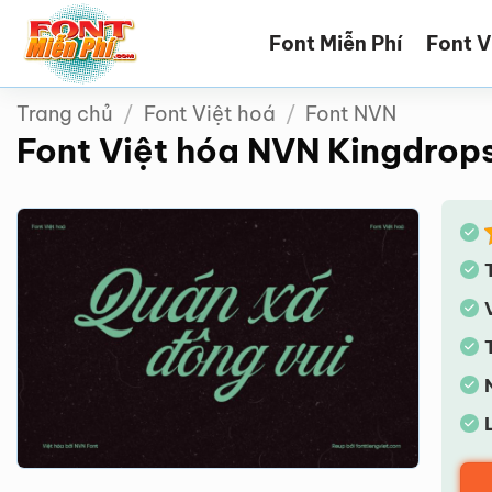
Bỏ
Font Miễn Phí
Font V
qua
nội
dung
Trang chủ
/
Font Việt hoá
/
Font NVN
Font Việt hóa NVN Kingdrop