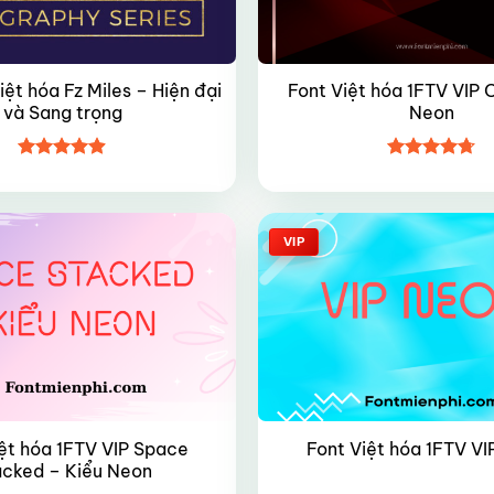
Việt hóa Fz Miles – Hiện đại
Font Việt hóa 1FTV VIP C
và Sang trọng
Neon
Được xếp
Được xếp
hạng
4.9
5
hạng
4.7
5
sao
sao
VIP
ệt hóa 1FTV VIP Space
Font Việt hóa 1FTV V
acked – Kiểu Neon