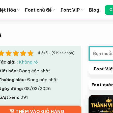
iệt Hóa
Font chủ đề
Font VIP
Blog
G
s
Tìm
4.8/5 - (9 bình chọn)
kiếm:
Tác giả:
: Không rõ
Font Việ
Việt hóa:
Đang cập nhật
Thương hiệu:
Đang cập nhật
Font quả
Ngày đăng:
08/03/2026
VIP
Lượt xem:
291
Giảm giá!
THÊM VÀO GIỎ HÀNG