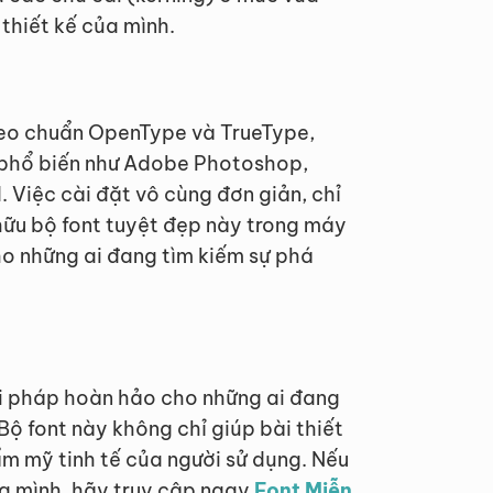
thiết kế của mình.
eo chuẩn OpenType và TrueType,
 phổ biến như Adobe Photoshop,
. Việc cài đặt vô cùng đơn giản, chỉ
 hữu bộ font tuyệt đẹp này trong máy
ho những ai đang tìm kiếm sự phá
i pháp hoàn hảo cho những ai đang
 Bộ font này không chỉ giúp bài thiết
ẩm mỹ tinh tế của người sử dụng. Nếu
a mình, hãy truy cập ngay
Font Miễn