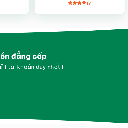
Được xếp
hạng
4.4
5 sao
yền đẳng cấp
ỉ 1 tài khoản duy nhất !