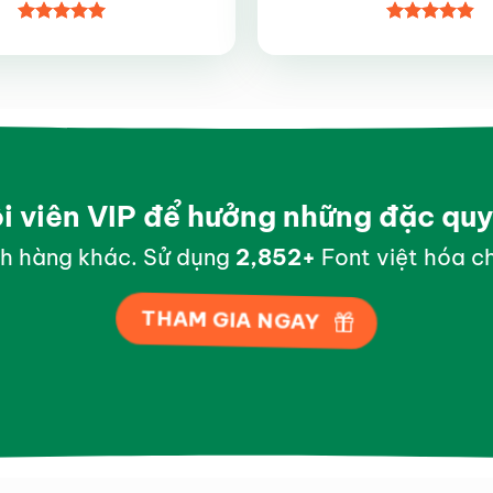
Được xếp
Được xếp
hạng
5
5
hạng
4.8
5
sao
sao
ội viên VIP để hưởng những đặc qu
h hàng khác. Sử dụng
2,998
+
Font việt hóa ch
THAM GIA NGAY