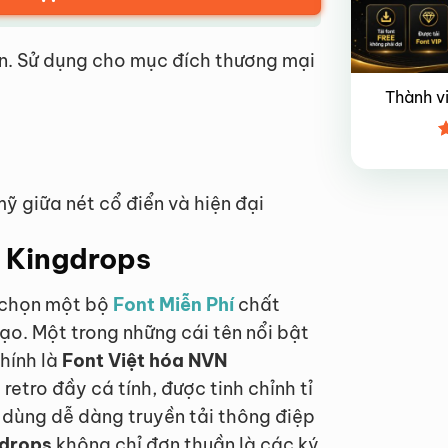
n. Sử dụng cho mục đích thương mại
Thành v
Đ
x
4
ỹ giữa nét cổ điển và hiện đại
N Kingdrops
a chọn một bộ
Font Miễn Phí
chất
ạo. Một trong những cái tên nổi bật
hính là
Font Việt hóa NVN
etro đầy cá tính, được tinh chỉnh tỉ
 dùng dễ dàng truyền tải thông điệp
gdrops
không chỉ đơn thuần là các ký