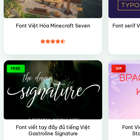
Font serif 
Font Việt Hóa Minecraft Seven
Được xếp
hạng
4.5
5 sao
FREE
VIP
Font viết tay đầy đủ tiếng Việt
Font Vi
Gastroline Signature
St