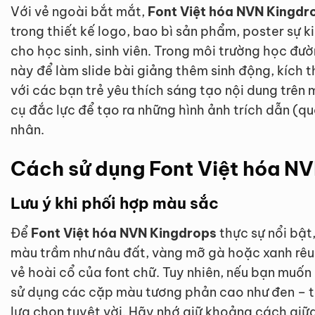
Với vẻ ngoài bắt mắt,
Font Việt hóa NVN Kingdr
trong thiết kế logo, bao bì sản phẩm, poster sự k
cho học sinh, sinh viên. Trong môi trường học đườ
này để làm slide bài giảng thêm sinh động, kích t
với các bạn trẻ yêu thích sáng tạo nội dung trên 
cụ đắc lực để tạo ra những hình ảnh trích dẫn (
nhân.
Cách sử dụng Font Việt hóa NV
Lưu ý khi phối hợp màu sắc
Để
Font Việt hóa NVN Kingdrops
thực sự nổi bật
màu trầm như nâu đất, vàng mỡ gà hoặc xanh rêu
vẻ hoài cổ của font chữ. Tuy nhiên, nếu bạn muốn
sử dụng các cặp màu tương phản cao như đen – t
lựa chọn tuyệt vời. Hãy nhớ giữ khoảng cách giữ