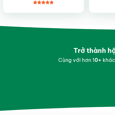
Được xếp
hạng
5
5
sao
Trở thành h
Cùng với hơn 1
0
+
khác