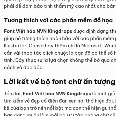
phải để đảm bảo tính thẩm mỹ cao nhất cho bản 
Tương thích với các phần mềm đồ họa
Font Việt hóa NVN Kingdrops
được định dạng th
giúp nó tương thích hoàn hảo với các phần mềm
Illustrator, Canva hay thậm chí là Microsoft Word
cần vài thao tác click chuột là bạn đã có thể sở
tính. Đây thực sự là lựa chọn không thể bỏ qua c
cách và độc đáo.
Lời kết về bộ font chữ ấn tượng
Tóm lại,
Font Việt hóa NVN Kingdrops
là một giả
tìm kiếm vẻ đẹp cổ điển đan xen hơi thở hiện đại.
kế của bạn trở nên nổi bật mà còn thể hiện gu th
bạn đang muốn làm mới bộ sưu tập phông chữ củ