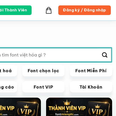
ói Thành Viên
Đăng ký / Đăng nhập
t hoá
Font chọn lọc
Font Miễn Phí
ng cáo
Font VIP
Tài Khoản
VIP
Giảm giá!