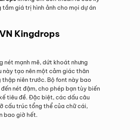
 tầm giá trị hình ảnh cho mọi dự án
NVN Kingdrops
g nét mạnh mẽ, dứt khoát nhưng
u này tạo nên một cảm giác thân
 thập niên trước. Bộ font này bao
 đến nét đậm, cho phép bạn tùy biến
 kế tiêu đề. Đặc biệt, các dấu câu
ỡ cấu trúc tổng thể của chữ cái,
n bao giờ hết.