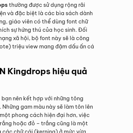
ops
thường được sử dụng rộng rãi
iện và đặc biệt là các bìa sách dành
ng, giáo viên có thể dùng font chữ
hích sự hứng thú của học sinh. Đối
mạng xã hội, bộ font này sẽ là công
quote) triệu view mang đậm dấu ấn cá
N Kingdrops hiệu quả
, bạn nên kết hợp với những tông
. Những gam màu này sẽ làm tôn lên
 một phong cách hiện đại hơn, việc
rắng hoặc đỏ – trắng cũng là một
a các chữ cái (kerning) ở mức vừa