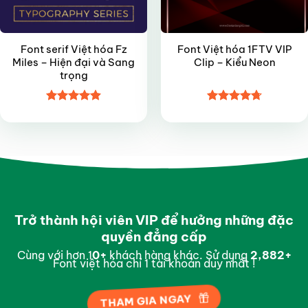
Font serif Việt hóa Fz
Font Việt hóa 1FTV VIP
Miles – Hiện đại và Sang
Clip – Kiểu Neon
trọng
Được xếp
Được xếp
hạng
4.9
5
hạng
4.7
5
sao
sao
Trở thành hội viên VIP để hưởng những đặc
quyền đẳng cấp
Cùng với hơn 1
0
+
khách hàng khác. Sử dụng
2,994
+
Font việt hóa chỉ 1 tài khoản duy nhất !
THAM GIA NGAY