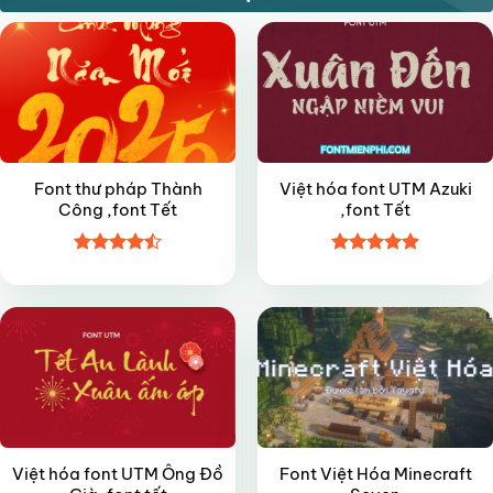
Font thư pháp Thành
Việt hóa font UTM Azuki
Công ,font Tết
,font Tết
Được xếp
Được xếp
FREE
VIP
hạng
4.5
hạng
4.9
5
5 sao
sao
Việt hóa font UTM Ông Đồ
Font Việt Hóa Minecraft