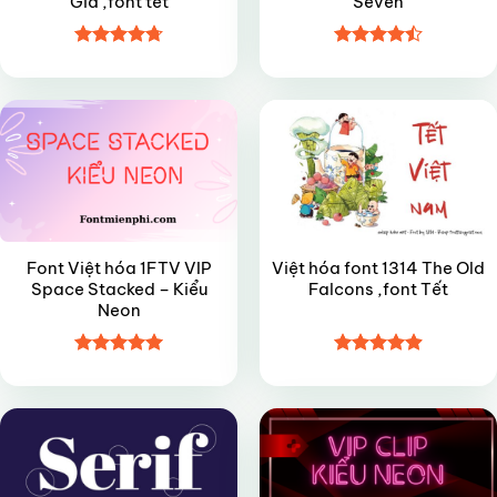
Già ,font tết
Seven
Được xếp
Được xếp
VIP
VIP
hạng
4.7
5
hạng
4.5
sao
5 sao
Font Việt hóa 1FTV VIP
Việt hóa font 1314 The Old
Space Stacked – Kiểu
Falcons ,font Tết
Neon
Được xếp
Được xếp
FREE
VIP
hạng
5
5
hạng
4.9
5
sao
sao