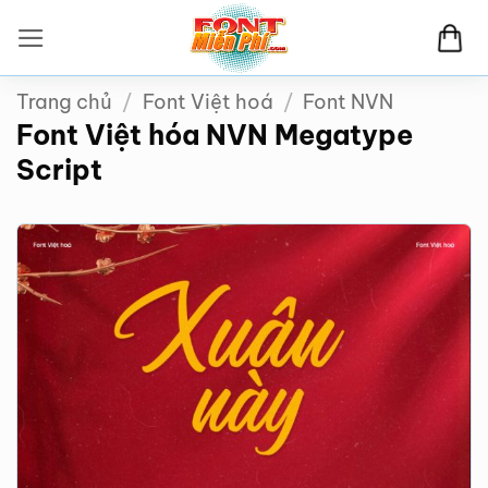
Bỏ
qua
nội
Trang chủ
/
Font Việt hoá
/
Font NVN
dung
Font Việt hóa NVN Megatype
Script