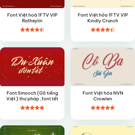
Font Việt hoá 1FTV VIP
Font Việt hóa 1FTV VIP
Ratheylin
Kindly Crunch
Được xếp
Được xếp
FREE
VIP
hạng
4.5
hạng
4.4
5 sao
5 sao
Font Smooch (Gõ tiếng
Font Việt hóa NVN
Việt ) thư pháp ,font tết
Crowlen
Được xếp
Được xếp
VIP
VIP
hạng
4.8
5
hạng
4.85
sao
5 sao