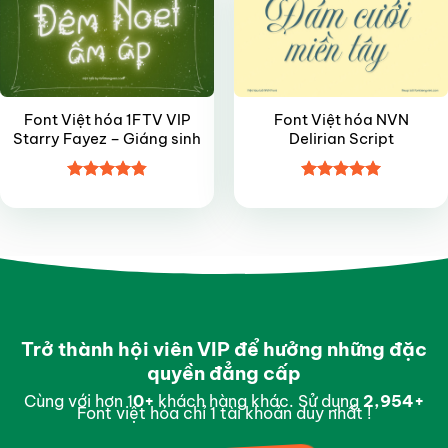
Font Việt hóa 1FTV VIP
Font Việt hóa NVN
Starry Fayez – Giáng sinh
Delirian Script
Được xếp
Được xếp
hạng
4.85
hạng
5
5
5 sao
sao
Trở thành hội viên VIP để hưởng những đặc
quyền đẳng cấp
Cùng với hơn 1
0
+
khách hàng khác. Sử dụng
2,997
+
Font việt hóa chỉ 1 tài khoản duy nhất !