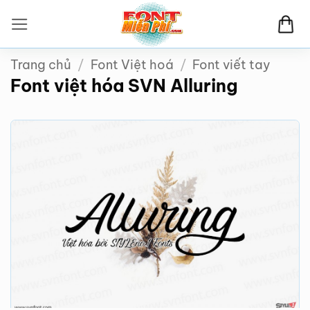
Bỏ
qua
nội
Trang chủ
/
Font Việt hoá
/
Font viết tay
dung
Font việt hóa SVN Alluring