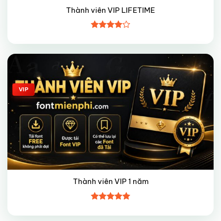
Thành viên VIP LIFETIME
Được
xếp hạng
4
5 sao
Giảm giá!
VIP
Thành viên VIP 1 năm
Được xếp
hạng
5
5