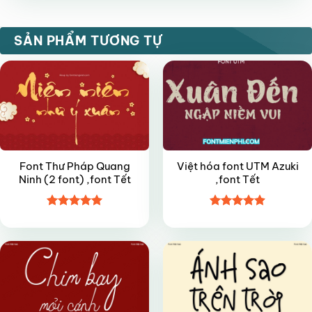
sao
FREE
VIP
SẢN PHẨM TƯƠNG TỰ
Font Thư Pháp Quang
Việt hóa font UTM Azuki
Ninh (2 font) ,font Tết
,font Tết
Được xếp
Được xếp
VIP
VIP
hạng
5
5
hạng
4.9
5
sao
sao