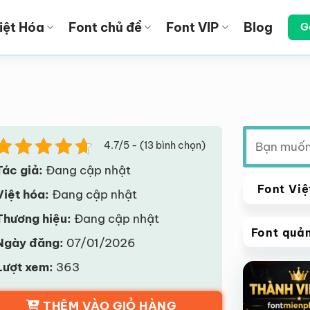
iệt Hóa
Font chủ đề
Font VIP
Blog
G
Tìm
4.7/5 - (13 bình chọn)
kiếm:
Tác giả:
Đang cập nhật
Font Việ
Việt hóa:
Đang cập nhật
Thương hiệu:
Đang cập nhật
Font quả
Ngày đăng:
07/01/2026
VIP
Lượt xem:
363
Giảm giá!
THÊM VÀO GIỎ HÀNG