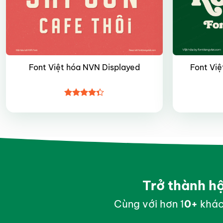
Font Việt hóa NVN Displayed
Font Việ
Được xếp
hạng
4.35
5 sao
Trở thành h
Cùng với hơn 1
0
+
khác