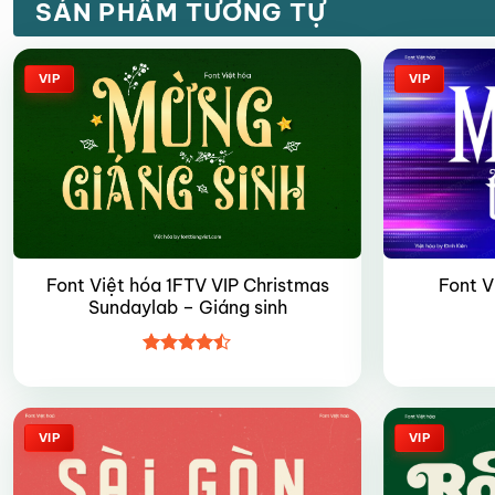
SẢN PHẨM TƯƠNG TỰ
VIP
VIP
Font Việt hóa 1FTV VIP Christmas
Font V
Sundaylab – Giáng sinh
Được xếp
hạng
4.45
5 sao
VIP
VIP