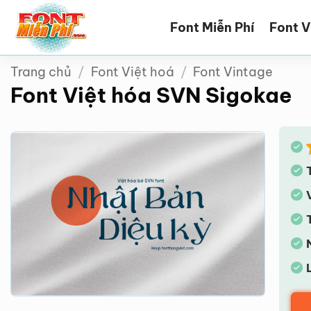
Bỏ
Font Miễn Phí
Font V
qua
nội
dung
Trang chủ
/
Font Việt hoá
/
Font Vintage
Font Việt hóa SVN Sigokae