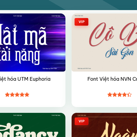
VIP
iệt hóa UTM Euphoria
Font Việt hóa NVN C
Được xếp
Được xếp
hạng
4.9
5
hạng
4.35
sao
5 sao
VIP