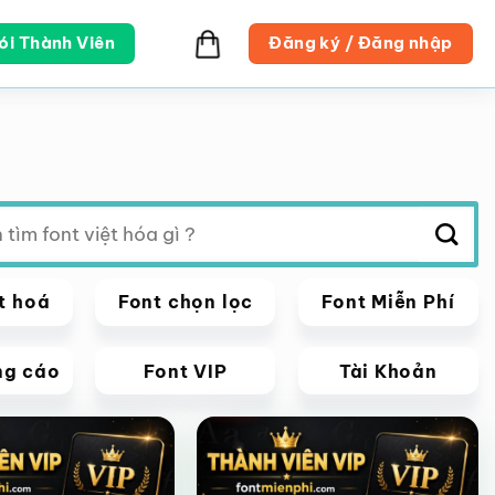
ói Thành Viên
Đăng ký / Đăng nhập
t hoá
Font chọn lọc
Font Miễn Phí
ng cáo
Font VIP
Tài Khoản
VIP
Giảm giá!