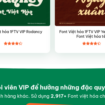
Font Việt hóa 1FTV VIP Y
t hóa 1FTV VIP Rodancy
Font Việt hóa t
Được xếp
Được xếp
hạng
4.35
hạng
4.35
5 sao
5 sao
ội viên VIP để hưởng những đặc qu
h hàng khác. Sử dụng
2,999
+
Font việt hóa ch