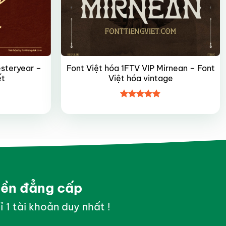
esteryear –
Font Việt hóa 1FTV VIP Mirnean – Font
ết
Việt hóa vintage
Được xếp
hạng
4.9
5
sao
yền đẳng cấp
ỉ 1 tài khoản duy nhất !