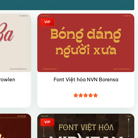
VIP
rowlen
Font Việt hóa NVN Borensa
Được xếp
hạng
4.95
5 sao
VIP