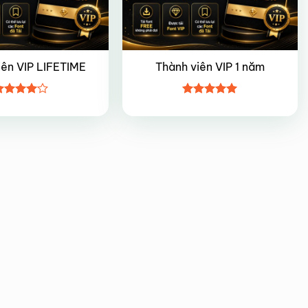
iên VIP LIFETIME
Thành viên VIP 1 năm
ược
Được xếp
ếp hạng
hạng
5
5
5 sao
sao