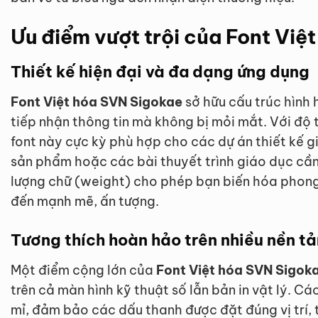
Ưu điểm vượt trội của Font Việ
Thiết kế hiện đại và đa dạng ứng dụng
Font Việt hóa SVN Sigokae
sở hữu cấu trúc hình 
tiếp nhận thông tin mà không bị mỏi mắt. Với độ
font này cực kỳ phù hợp cho các dự án thiết kế g
sản phẩm hoặc các bài thuyết trình giáo dục cần 
lượng chữ (weight) cho phép bạn biến hóa phong
đến mạnh mẽ, ấn tượng.
Tương thích hoàn hảo trên nhiều nền t
Một điểm cộng lớn của
Font Việt hóa SVN Sigok
trên cả màn hình kỹ thuật số lẫn bản in vật lý. Cá
mỉ, đảm bảo các dấu thanh được đặt đúng vị trí, 