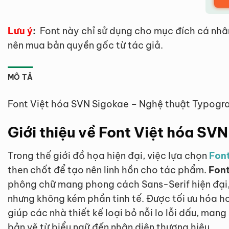
Lưu ý
:
Font này chỉ sử dụng cho mục đích cá nhâ
nên mua bản quyền gốc từ tác giả.
MÔ TẢ
Font Việt hóa SVN Sigokae – Nghệ thuật Typogr
Giới thiệu về Font Việt hóa SV
Trong thế giới đồ họa hiện đại, việc lựa chọn
Font
then chốt để tạo nên linh hồn cho tác phẩm.
Font
phông chữ mang phong cách Sans-Serif hiện đại, 
nhưng không kém phần tinh tế. Được tối ưu hóa ho
giúp các nhà thiết kế loại bỏ nỗi lo lỗi dấu, mang
bản vẽ từ biểu ngữ đến nhận diện thương hiệu.