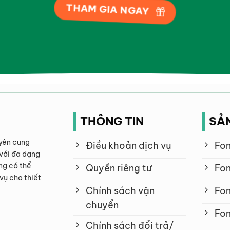
THAM GIA NGAY
THÔNG TIN
SẢ
yên cung
Điều khoản dịch vụ
Fon
với đa dạng
ng có thể
Quyền riêng tư
Fon
vụ cho thiết
Chính sách vận
Fon
chuyển
Fon
Chính sách đổi trả/