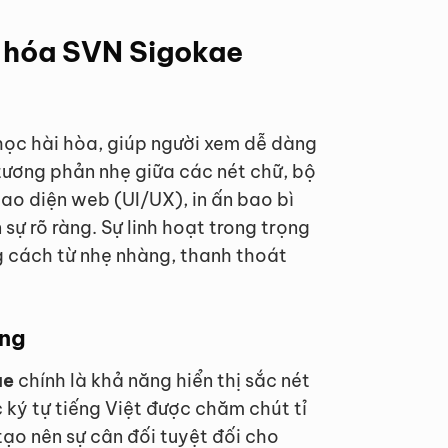
t hóa SVN Sigokae
học hài hòa, giúp người xem dễ dàng
 tương phản nhẹ giữa các nét chữ, bộ
iao diện web (UI/UX), in ấn bao bì
sự rõ ràng. Sự linh hoạt trong trọng
 cách từ nhẹ nhàng, thanh thoát
ảng
ae
chính là khả năng hiển thị sắc nét
c ký tự tiếng Việt được chăm chút tỉ
tạo nên sự cân đối tuyệt đối cho