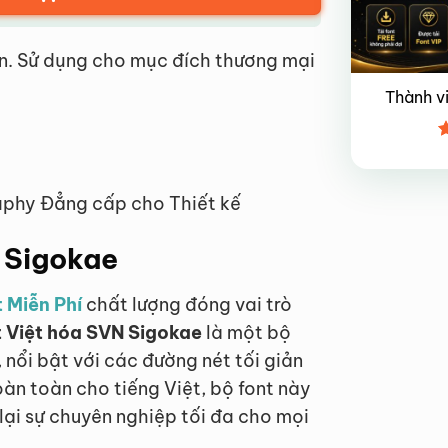
n. Sử dụng cho mục đích thương mại
Thành v
Đ
x
4
aphy Đẳng cấp cho Thiết kế
N Sigokae
 Miễn Phí
chất lượng đóng vai trò
 Việt hóa SVN Sigokae
là một bộ
nổi bật với các đường nét tối giản
àn toàn cho tiếng Việt, bộ font này
 lại sự chuyên nghiệp tối đa cho mọi