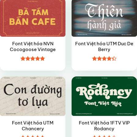
Font Việt hóa NVN
Font Việt hóa UTM Duc De
Cocogoose Vintage
Berry
Được xếp
Được xếp
VIP
VIP
hạng
4.85
hạng
4.35
5 sao
5 sao
Font Việt hóa UTM
Font Việt hóa 1FTV VIP
Chancery
Rodancy