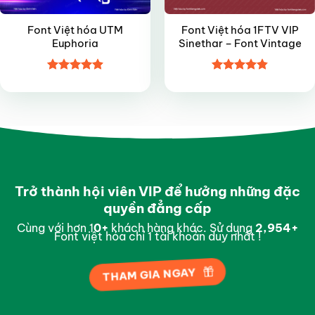
Font Việt hóa UTM
Font Việt hóa 1FTV VIP
Euphoria
Sinethar – Font Vintage
Được xếp
Được xếp
hạng
4.9
5
hạng
4.85
sao
5 sao
Trở thành hội viên VIP để hưởng những đặc
quyền đẳng cấp
Cùng với hơn 1
0
+
khách hàng khác. Sử dụng
2,997
+
Font việt hóa chỉ 1 tài khoản duy nhất !
THAM GIA NGAY