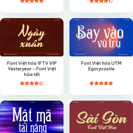
Được xếp
Được xếp
VIP
VIP
hạng
4.9
5
hạng
4.35
sao
5 sao
Font Việt hóa 1FTV VIP
Font Việt hóa UTM
Yesteryear – Font Việt
Egorycastle
hóa tết
Được xếp
Được xếp
VIP
VIP
hạng
4.35
hạng
5
5
5 sao
sao