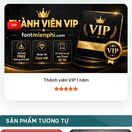
4
5 sao
Giảm giá!
VIP
Thành viên VIP 1 năm
Được xếp
hạng
5
5
sao
VIP
VIP
SẢN PHẨM TƯƠNG TỰ