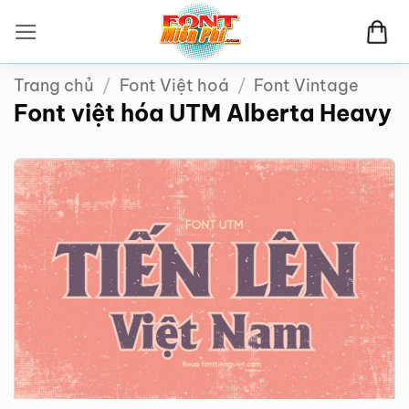
Bỏ
qua
nội
Trang chủ
/
Font Việt hoá
/
Font Vintage
dung
Font việt hóa UTM Alberta Heavy