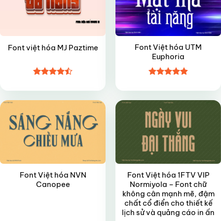
Font Việt hóa UTM
Font việt hóa MJ Paztime
Euphoria
Được xếp
Được xếp
VIP
VIP
hạng
4.5
hạng
4.9
5
5 sao
sao
Font Việt hóa NVN
Font Việt hóa 1FTV VIP
Canopee
Normiyola – Font chữ
không cân mạnh mẽ, đậm
chất cổ điển cho thiết kế
lịch sử và quảng cáo in ấn