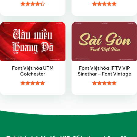
Được xếp
Được xếp
VIP
VIP
hạng
4.35
hạng
4.95
5 sao
5 sao
Font Việt hóa UTM
Font Việt hóa 1FTV VIP
Colchester
Sinethar – Font Vintage
Được xếp
Được xếp
hạng
4.95
hạng
4.85
5 sao
5 sao