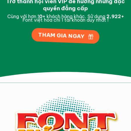
Trở thành hội viên VIP để hưởng những đặc
quyền đẳng cấp
Cùng với hơn 1
0
+
khách hàng khác. Sử dụng
2,996
+
Font việt hóa chỉ 1 tài khoản duy nhất !
THAM GIA NGAY