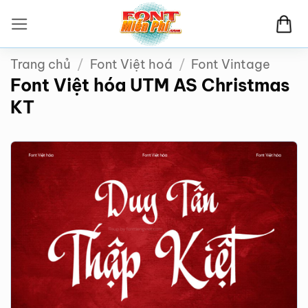
Bỏ
qua
nội
Trang chủ
/
Font Việt hoá
/
Font Vintage
dung
Font Việt hóa UTM AS Christmas
KT