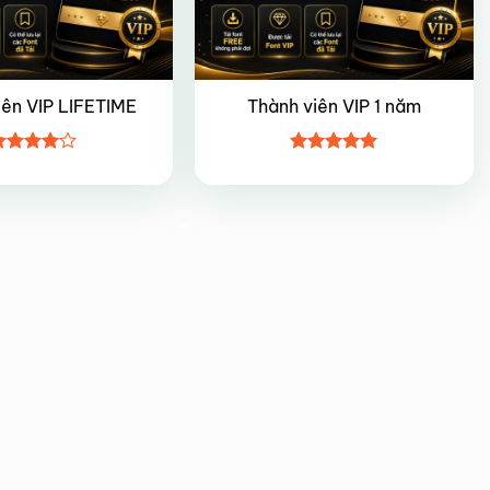
iên VIP LIFETIME
Thành viên VIP 1 năm
ược
Được xếp
ếp hạng
hạng
5
5
5 sao
sao