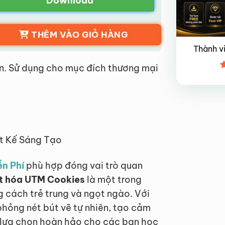
Download
THÊM VÀO GIỎ HÀNG
Thành v
n. Sử dụng cho mục đích thương mại
Đ
x
4
ết Kế Sáng Tạo
ễn Phí
phù hợp đóng vai trò quan
ệt hóa UTM Cookies
là một trong
 cách trẻ trung và ngọt ngào. Với
hỏng nét bút vẽ tự nhiên, tạo cảm
à lựa chọn hoàn hảo cho các bạn học