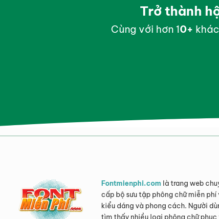
Trở thành h
Cùng với hơn 1
0
+
khác
Fontmienphi.com
là trang web chu
cấp bộ sưu tập phông chữ miễn phí 
kiểu dáng và phong cách. Người dù
tìm thấy nhiều loại phông chữ phục 