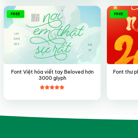
sao
FREE
FREE
Font Việt hóa viết tay Beloved hơn
Font thư p
3000 glyph
Được xếp
hạng
5
5
sao