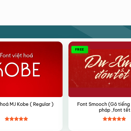
FREE
Font Smooch (Gõ tiếng V
 hoá MJ Kobe ( Regular )
pháp ,font tết
Được xếp
Được xếp
hạng
4.95
hạng
4.8
5