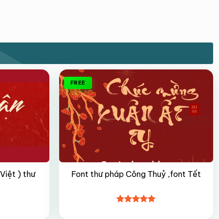
FREE
iệt ) thư
Font thư pháp Công Thuỷ ,font Tết
Được xếp
hạng
4.9
5