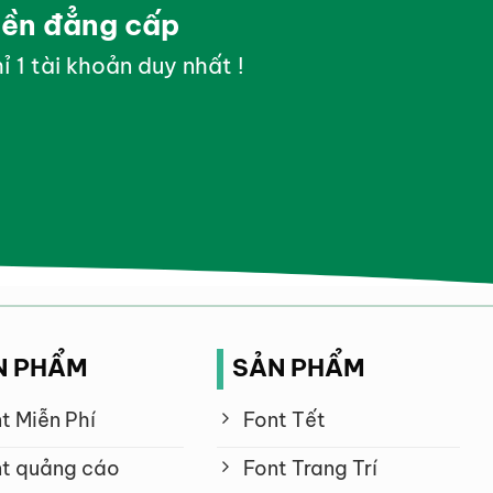
yền đẳng cấp
ỉ 1 tài khoản duy nhất !
N PHẨM
SẢN PHẨM
t Miễn Phí
Font Tết
t quảng cáo
Font Trang Trí