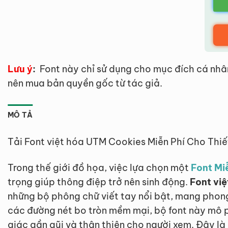
Lưu ý
:
Font này chỉ sử dụng cho mục đích cá nhâ
nên mua bản quyền gốc từ tác giả.
MÔ TẢ
Tải Font việt hóa UTM Cookies Miễn Phí Cho Thi
Trong thế giới đồ họa, việc lựa chọn một
Font Mi
trọng giúp thông điệp trở nên sinh động.
Font vi
những bộ phông chữ viết tay nổi bật, mang phong
các đường nét bo tròn mềm mại, bộ font này mô p
giác gần gũi và thân thiện cho người xem. Đây l