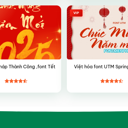
5 sao
sao
VIP
háp Thành Công ,font Tết
Việt hóa font UTM Spring
Được xếp
Được xếp
hạng
4.5
hạng
4.45
5 sao
5 sao