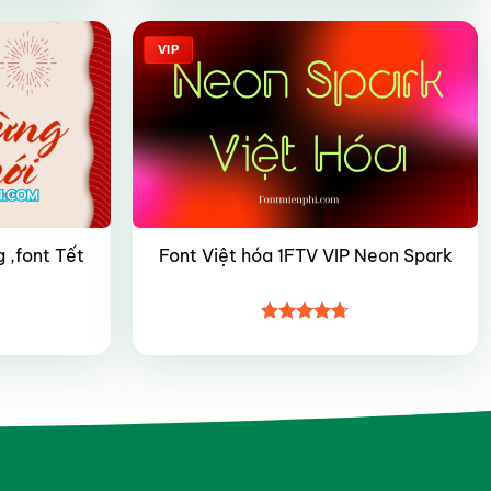
sao
VIP
 ,font Tết
Font Việt hóa 1FTV VIP Neon Spark
Được xếp
hạng
4.7
5
sao