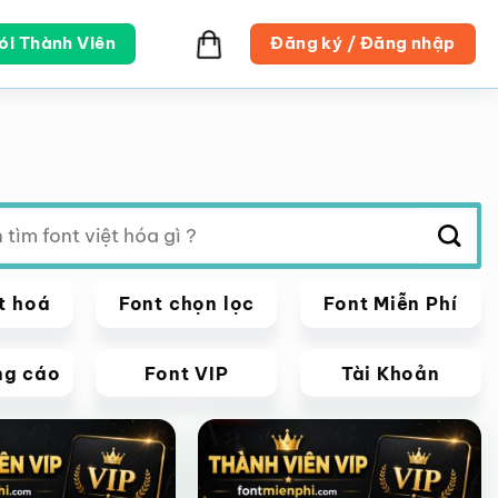
ói Thành Viên
Đăng ký / Đăng nhập
t hoá
Font chọn lọc
Font Miễn Phí
ng cáo
Font VIP
Tài Khoản
VIP
Giảm giá!