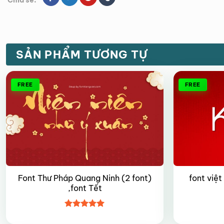
Chia sẽ:
SẢN PHẨM TƯƠNG TỰ
FREE
FREE
Font Thư Pháp Quang Ninh (2 font)
font việt
,font Tết
Được xếp
hạng
5
5