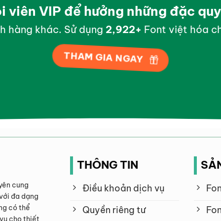
ội viên VIP để hưởng những đặc qu
h hàng khác. Sử dụng
2,998
+
Font việt hóa ch
THAM GIA NGAY
THÔNG TIN
SẢ
yên cung
Điều khoản dịch vụ
Fon
với đa dạng
ng có thể
Quyền riêng tư
Fon
vụ cho thiết