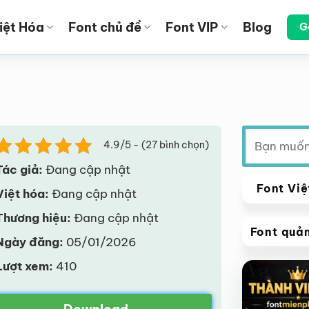
iệt Hóa
Font chủ đề
Font VIP
Blog
G
Tìm
4.9/5 - (27 bình chọn)
kiếm:
Tác giả:
Đang cập nhật
Font Việ
Việt hóa:
Đang cập nhật
Thương hiệu:
Đang cập nhật
Font quả
Ngày đăng:
05/01/2026
VIP
Lượt xem:
410
Giảm giá!