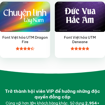
sao
sao
Font Việt hóa UTM Dragon
Font Việt hóa UTM
Fire
Deneane
Được xếp
Được xếp
hạng
4.4
hạng
4.85
5 sao
5 sao
Trở thành hội viên VIP để hưởng những đặc
quyền đẳng cấp
Cùng với hơn 1
0
+
khách hàng khác. Sử dụng
2,997
+