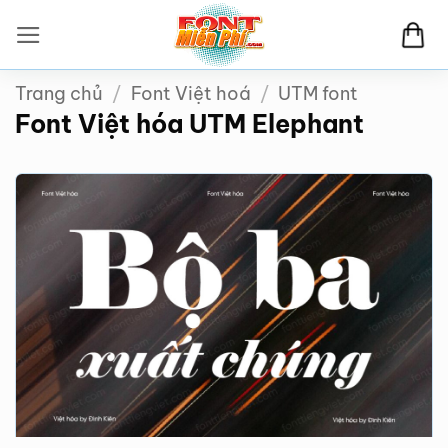
Bỏ
qua
nội
Trang chủ
/
Font Việt hoá
/
UTM font
dung
Font Việt hóa UTM Elephant