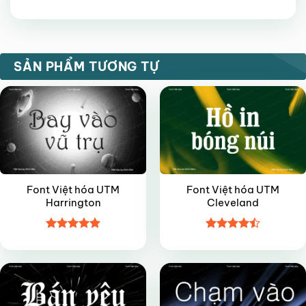
Được xếp
hạng
5
5
sao
FREE
FREE
SẢN PHẨM TƯƠNG TỰ
Font Việt hóa UTM
Font Việt hóa UTM
Harrington
Cleveland
Được xếp
Được xếp
FREE
FREE
hạng
4.9
5
hạng
4.45
sao
5 sao