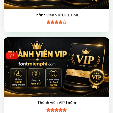
Thành viên VIP LIFETIME
Được
xếp hạng
4
5 sao
Giảm giá!
VIP
Thành viên VIP 1 năm