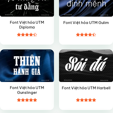
Font Việt hóa UTM
Font Việt hóa UTM Gulim
Diploma
Được xếp
Được xếp
FREE
FREE
hạng
4.35
hạng
4.4
5 sao
5 sao
Font Việt hóa UTM
Font Việt hóa UTM Harbell
Gunslinger
Được xếp
Được xếp
FREE
FREE
hạng
5
5
hạng
5
5