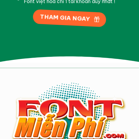
Font việt hóa chỉ 1 tài khoản duy nhất !
THAM GIA NGAY