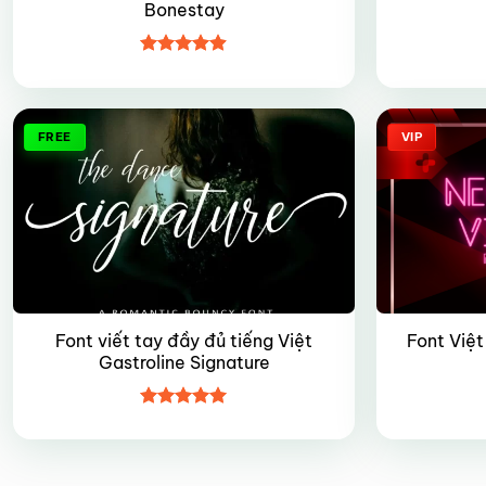
Bonestay
Được xếp
hạng
4.9
5
sao
FREE
VIP
Font viết tay đầy đủ tiếng Việt
Font Việt
Gastroline Signature
Được xếp
hạng
5
5
sao