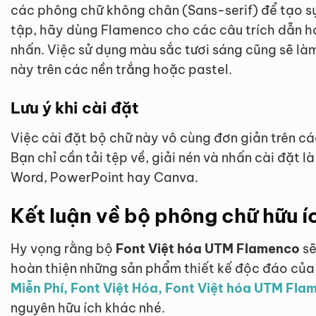
các phông chữ không chân (Sans-serif) để tạo s
tập, hãy dùng Flamenco cho các câu trích dẫn h
nhấn. Việc sử dụng màu sắc tươi sáng cũng sẽ l
này trên các nền trắng hoặc pastel.
Lưu ý khi cài đặt
Việc cài đặt bộ chữ này vô cùng đơn giản trên 
Bạn chỉ cần tải tệp về, giải nén và nhấn cài đặt l
Word, PowerPoint hay Canva.
Kết luận về bộ phông chữ hữu í
Hy vọng rằng bộ
Font Việt hóa UTM Flamenco
sẽ
hoàn thiện những sản phẩm thiết kế độc đáo của
Miễn Phí, Font Việt Hóa, Font Việt hóa UTM Fla
nguyên hữu ích khác nhé.