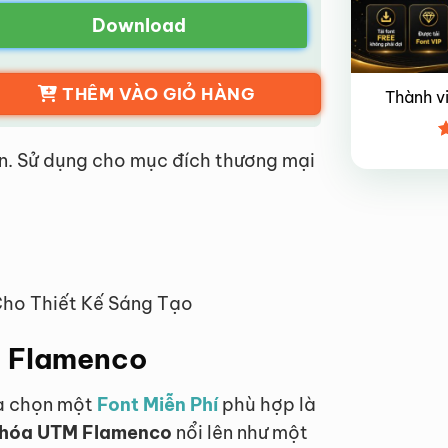
Download
THÊM VÀO GIỎ HÀNG
Thành v
Đ
n. Sử dụng cho mục đích thương mại
x
4
Cho Thiết Kế Sáng Tạo
TM Flamenco
ựa chọn một
Font Miễn Phí
phù hợp là
t hóa UTM Flamenco
nổi lên như một