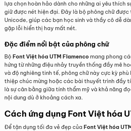
lựa chọn hoàn hảo dành cho những ai yêu thích 
giữ được nét hiện đại. Đây là bộ phông chữ được
Unicode, giúp các bạn học sinh và thầy cô dễ dà
gặp lỗi hiển thị hay mất nét.
Đặc điểm nổi bật của phông chữ
Bộ
Font Việt hóa UTM Flamenco
mang phong các
hứng từ những điệu nhảy truyền thống đầy mê ho
và độ nghiêng tinh tế, phông chữ này cực kỳ phù 
thiệp chúc mừng hoặc các bài thuyết trình đầy t
là sự cân bằng giữa tính thẩm mỹ và khả năng đọ
nội dung dù ở khoảng cách xa.
Cách ứng dụng Font Việt hóa 
Để tận dụng tối đa vẻ đẹp của
Font Việt hóa UT