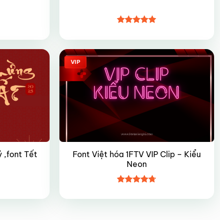
Được xếp
hạng
4.95
5 sao
VIP
Font Việt hóa 1FTV VIP Clip – Kiểu
 ,font Tết
Neon
Được xếp
hạng
4.7
5
sao