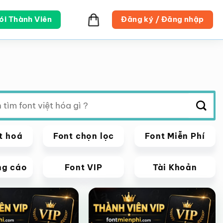
ói Thành Viên
Đăng ký / Đăng nhập
t hoá
Font chọn lọc
Font Miễn Phí
ng cáo
Font VIP
Tài Khoản
VIP
Giảm giá!