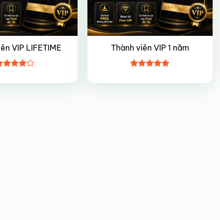
iên VIP LIFETIME
Thành viên VIP 1 năm
ược
Được xếp
ếp hạng
hạng
5
5
5 sao
sao