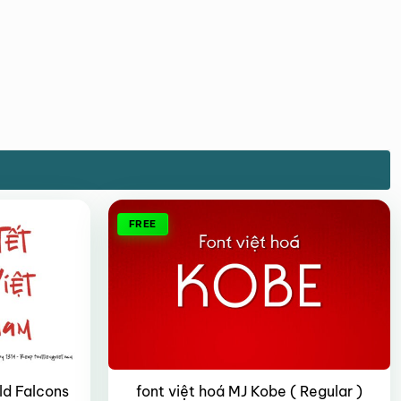
FREE
ld Falcons
font việt hoá MJ Kobe ( Regular )