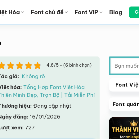
iệt Hóa
Font chủ đề
Font VIP
Blog
G
o
Tìm
4.8/5 - (6 bình chọn)
kiếm:
Tác giả:
Không rõ
Font Việ
Việt hóa:
Tổng Hợp Font Việt Hóa
Thiên Minh Đẹp, Trọn Bộ | Tải Miễn Phí
Font quả
Thương hiệu:
Đang cập nhật
VIP
Ngày đăng:
16/01/2026
Giảm giá!
Lượt xem:
727