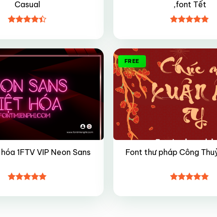
Casual
,font Tết
Được xếp
Được xếp
hạng
4.4
hạng
4.9
5
5 sao
sao
FREE
 hóa 1FTV VIP Neon Sans
Font thư pháp Công Thuỷ
Được xếp
Được xếp
hạng
5
5
hạng
4.9
5
sao
sao