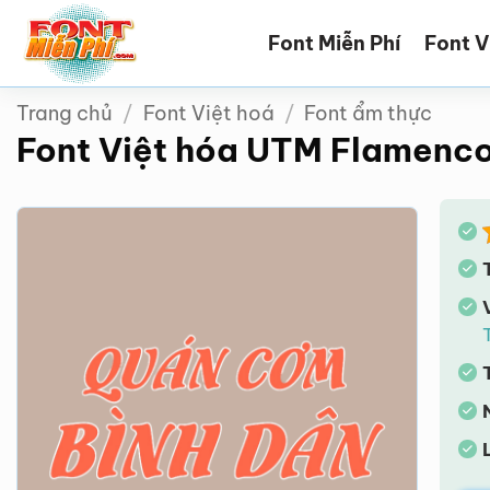
Bỏ
Font Miễn Phí
Font V
qua
nội
dung
Trang chủ
/
Font Việt hoá
/
Font ẩm thực
Font Việt hóa UTM Flamenc