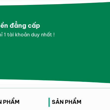
yền đẳng cấp
ỉ 1 tài khoản duy nhất !
N PHẨM
SẢN PHẨM