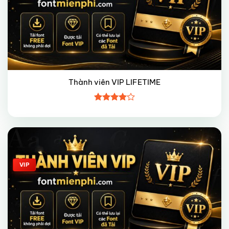
Thành viên VIP LIFETIME
Được
xếp hạng
4
5 sao
Giảm giá!
VIP