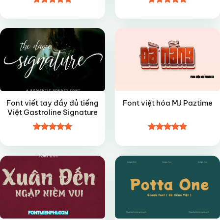
Được xếp
Được xếp
FREE
FREE
hạng
4.9
5
hạng
4.9
5
sao
sao
Font viết tay đầy đủ tiếng
Font việt hóa MJ Paztime
Việt Gastroline Signature
Được xếp
Được xếp
VIP
FREE
hạng
5
5
hạng
4.85
sao
5 sao