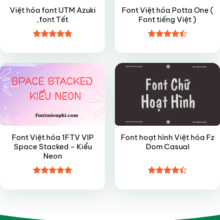
Việt hóa font UTM Azuki
Font Việt hóa Potta One (
,font Tết
Font tiếng Việt )
Được xếp
Được xếp
VIP
FREE
hạng
4.9
5
hạng
4.5
sao
5 sao
Font Việt hóa 1FTV VIP
Font hoạt hình Việt hóa Fz
Space Stacked – Kiểu
Dom Casual
Neon
Được xếp
Được xếp
hạng
5
5
hạng
4.4
sao
5 sao