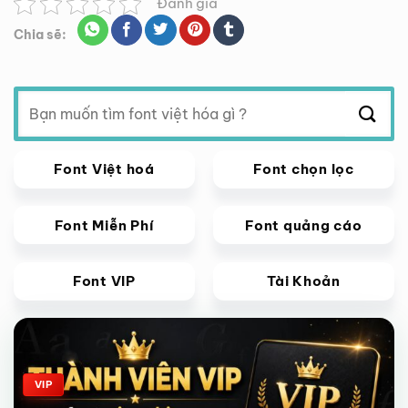
Đánh giá
Chia sẽ:
Tìm
kiếm:
Font Việt hoá
Font chọn lọc
Font Miễn Phí
Font quảng cáo
Font VIP
Tài Khoản
Giảm giá!
VIP