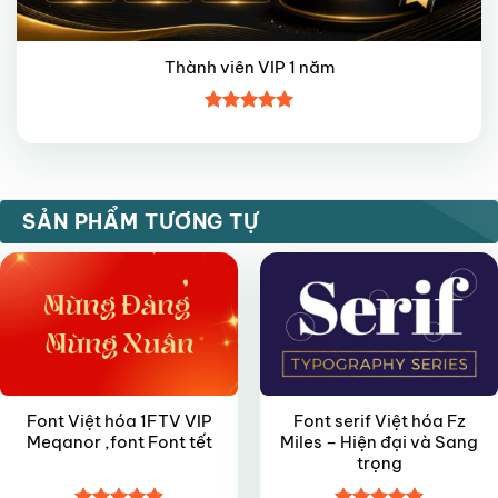
Thành viên VIP 1 năm
Được xếp
hạng
5
5
sao
VIP
FREE
SẢN PHẨM TƯƠNG TỰ
Font Việt hóa 1FTV VIP
Font serif Việt hóa Fz
Meqanor ,font Font tết
Miles – Hiện đại và Sang
trọng