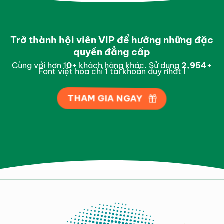
Trở thành hội viên VIP để hưởng những đặc
quyền đẳng cấp
Cùng với hơn 1
0
+
khách hàng khác. Sử dụng
2,996
+
Font việt hóa chỉ 1 tài khoản duy nhất !
THAM GIA NGAY