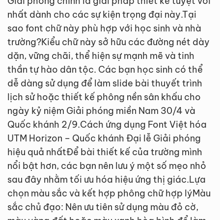
Giải phóng chính là giải pháp thiết kế tuyệt vời
nhất dành cho các sự kiện trọng đại này.Tại
sao font chữ này phù hợp với học sinh và nhà
trường?Kiểu chữ này sở hữu các đường nét dày
dặn, vững chãi, thể hiện sự mạnh mẽ và tinh
thần tự hào dân tộc. Các bạn học sinh có thể
dễ dàng sử dụng để làm slide bài thuyết trình
lịch sử hoặc thiết kế phông nền sân khấu cho
ngày kỷ niệm Giải phóng miền Nam 30/4 và
Quốc khánh 2/9.Cách ứng dụng Font Việt hóa
UTM Horizon – Quốc khánh Đại lễ Giải phóng
hiệu quả nhấtĐể bài thiết kế của trường mình
nổi bật hơn, các bạn nên lưu ý một số mẹo nhỏ
sau đây nhằm tối ưu hóa hiệu ứng thị giác.Lựa
chọn màu sắc và kết hợp phông chữ hợp lýMàu
sắc chủ đạo: Nên ưu tiên sử dụng màu đỏ cờ,