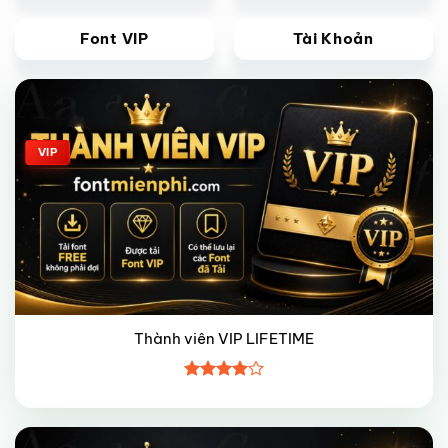
Font VIP
Tài Khoản
Giảm giá!
VIP
Thành viên VIP LIFETIME
Được
xếp hạng
4
5 sao
Giảm giá!