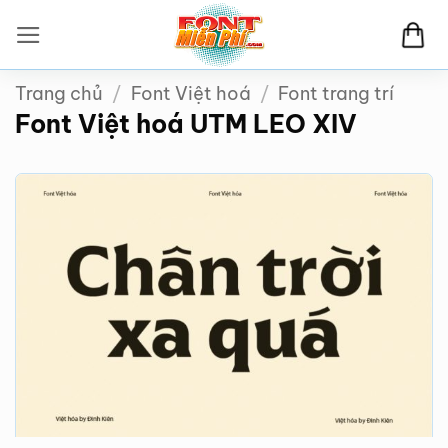
Bỏ
qua
nội
Trang chủ
/
Font Việt hoá
/
Font trang trí
dung
Font Việt hoá UTM LEO XIV