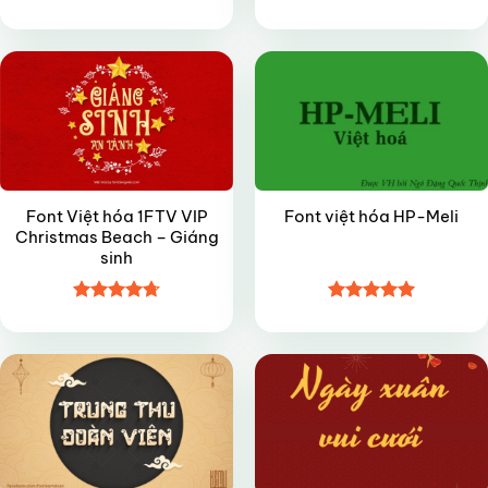
Được xếp
Được xếp
VIP
FREE
hạng
4.8
5
hạng
4.8
5
sao
sao
Font Việt hóa 1FTV VIP
Font việt hóa HP-Meli
Christmas Beach – Giáng
sinh
Được xếp
Được xếp
VIP
VIP
hạng
4.7
5
hạng
5
5
sao
sao