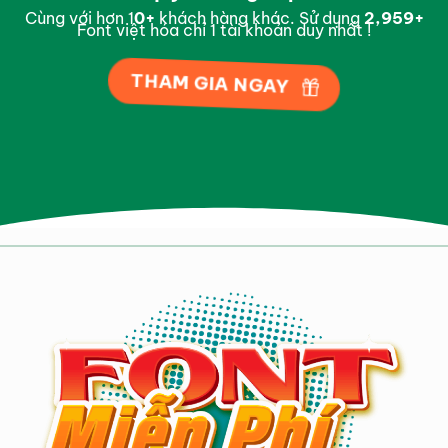
Cùng với hơn 1
0
+
khách hàng khác. Sử dụng
2,998
+
Font việt hóa chỉ 1 tài khoản duy nhất !
THAM GIA NGAY