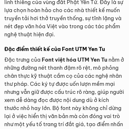
linh thiêng của vùng đất Phật Yên Tử. Đây là sự
lựa chọn hoàn hảo cho các nhà thiết kế muốn
truyền tải hơi thở truyền thống, sự tĩnh lặng và
nét đẹp văn hóa Việt vào trong các tác phẩm
nghệ thuật hiện đại.
Đặc điểm thiết kế của Font UTM Yen Tu
Đặc trưng của
Font việt hóa UTM Yen Tu
nằm ở
những đường nét thanh đậm rõ rệt, mô phỏng
chân thực kỹ thuật cầm cọ của các nghệ nhân
thư pháp. Các ký tự được uốn lượn mềm mại
nhưng vẫn giữ được cấu trúc rõ ràng, giúp người
xem dễ dàng đọc được nội dung dù ở kích
thước nhỏ hay lớn. Bộ font này không chỉ dừng
lại ở việc hiển thị văn bản mà còn đóng vai trò
như một yếu tố trang trí đắt giá, tạo điểm nhấn