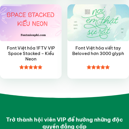
sao
sao
Font Việt hóa 1FTV VIP
Font Việt hóa viết tay
Space Stacked – Kiểu
Beloved hơn 3000 glyph
Neon
Được xếp
Được xếp
hạng
5
5
hạng
5
5
sao
sao
Trở thành hội viên VIP để hưởng những đặc
quyền đẳng cấp