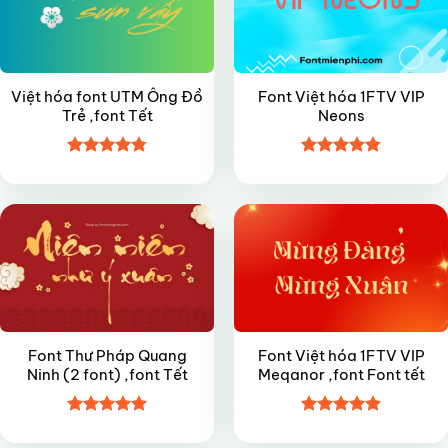
Việt hóa font UTM Ông Đồ
Font Việt hóa 1FTV VIP
Trẻ ,font Tết
Neons
Được xếp
Được xếp
FREE
VIP
hạng
4.8
5
hạng
4.8
5
sao
sao
Font Thư Pháp Quang
Font Việt hóa 1FTV VIP
Ninh (2 font) ,font Tết
Meqanor ,font Font tết
Được xếp
Được xếp
VIP
FREE
hạng
5
5
hạng
4.9
5