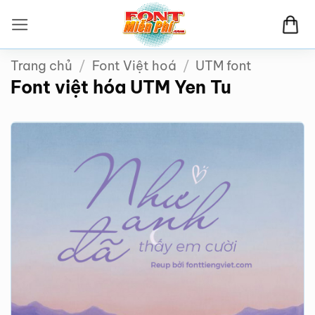
Bỏ
qua
nội
Trang chủ
/
Font Việt hoá
/
UTM font
dung
Font việt hóa UTM Yen Tu