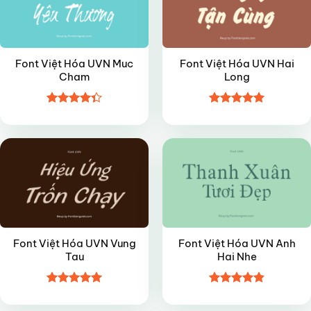
Font Việt Hóa UVN Muc
Font Việt Hóa UVN Hai
Cham
Long
Được xếp
Được xếp
VIP
VIP
hạng
4.35
hạng
4.95
5 sao
5 sao
Font Việt Hóa UVN Vung
Font Việt Hóa UVN Anh
Tau
Hai Nhe
Được xếp
Được xếp
VIP
FREE
hạng
5
5
hạng
4.85