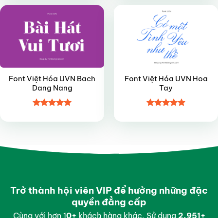
sao
5 sao
Font Việt Hóa UVN Bach
Font Việt Hóa UVN Hoa
Dang Nang
Tay
Được xếp
Được xếp
hạng
4.95
hạng
4.9
5
5 sao
sao
Trở thành hội viên VIP để hưởng những đặc
quyền đẳng cấp
Cùng với hơn 1
0
+
khách hàng khác. Sử dụng
2,996
+