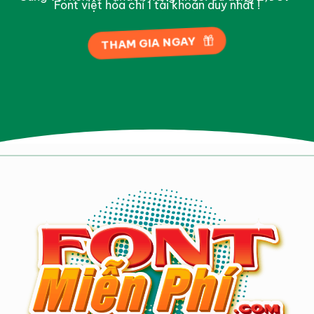
Font việt hóa chỉ 1 tài khoản duy nhất !
THAM GIA NGAY