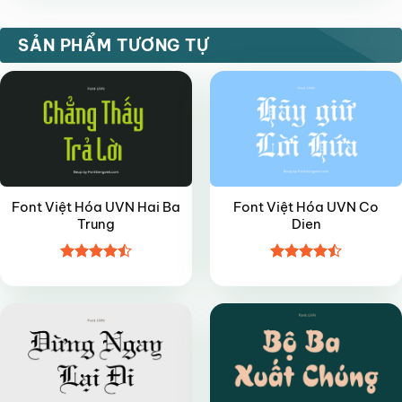
VIP
VIP
SẢN PHẨM TƯƠNG TỰ
Font Việt Hóa UVN Hai Ba
Font Việt Hóa UVN Co
Trung
Dien
Được xếp
Được xếp
VIP
FREE
hạng
4.5
hạng
4.45
5 sao
5 sao