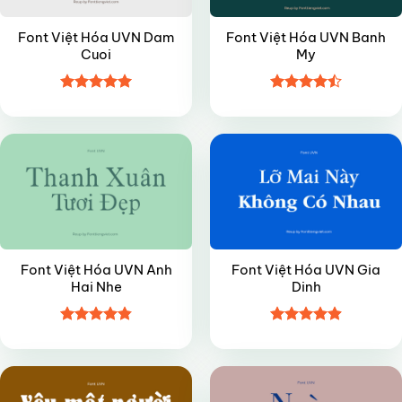
Font Việt Hóa UVN Dam
Font Việt Hóa UVN Banh
Cuoi
My
Được xếp
Được xếp
VIP
VIP
hạng
4.95
hạng
4.45
5 sao
5 sao
Font Việt Hóa UVN Anh
Font Việt Hóa UVN Gia
Hai Nhe
Dinh
Được xếp
Được xếp
VIP
VIP
hạng
4.85
hạng
4.9
5
5 sao
sao