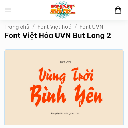
Bỏ
qua
nội
Trang chủ
/
Font Việt hoá
/
Font UVN
dung
Font Việt Hóa UVN But Long 2