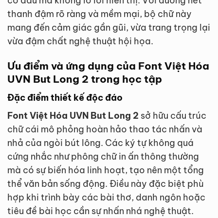
có dấu mà không lo lỗi hiển thị. Với đường nét
thanh đậm rõ ràng và mềm mại, bộ chữ này
mang đến cảm giác gần gũi, vừa trang trọng lại
vừa đậm chất nghệ thuật hội họa.
Ưu điểm và ứng dụng của Font Việt Hóa
UVN But Long 2 trong học tập
Đặc điểm thiết kế độc đáo
Font Việt Hóa UVN But Long 2
sở hữu cấu trúc
chữ cái mô phỏng hoàn hảo thao tác nhấn và
nhả của ngòi bút lông. Các ký tự không quá
cứng nhắc như phông chữ in ấn thông thường
mà có sự biến hóa linh hoạt, tạo nên một tổng
thể văn bản sống động. Điều này đặc biệt phù
hợp khi trình bày các bài thơ, danh ngôn hoặc
tiêu đề bài học cần sự nhấn nhá nghệ thuật.