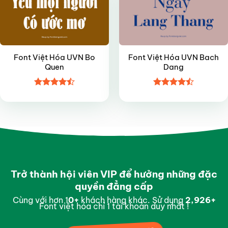
Font Việt Hóa UVN Bo
Font Việt Hóa UVN Bach
Quen
Dang
Được xếp
Được xếp
hạng
4.5
hạng
4.5
5 sao
5 sao
Trở thành hội viên VIP để hưởng những đặc
quyền đẳng cấp
Cùng với hơn 1
0
+
khách hàng khác. Sử dụng
2,993
+
Font việt hóa chỉ 1 tài khoản duy nhất !