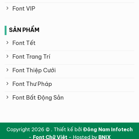
Font VIP
SẢN PHẨM
Font Tết
Font Trang Trí
Font Thiệp Cưới
Font Thư Pháp
Font Bất Động Sản
Copyright 2026 © . Thiết kế bởi
Đông Nam Infotech
-
Font Chữ Việt
- Hosted by
BNIX