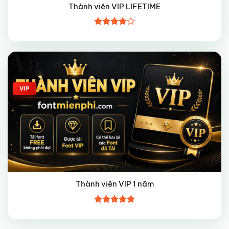
Thành viên VIP LIFETIME
Được
xếp hạng
4
5 sao
Giảm giá!
VIP
Thành viên VIP 1 năm
Được xếp
hạng
5
5
sao