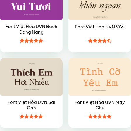
Font Việt Hóa UVN Bach
Font Việt Hóa UVN ViVi
Dang Nang
Được xếp
Được xếp
VIP
VIP
hạng
4.95
hạng
4.45
5 sao
5 sao
Font Việt Hóa UVN Sai
Font Việt Hóa UVN May
Gon
Chu
Được xếp
Được xếp
VIP
VIP
hạng
5
5
hạng
4.85