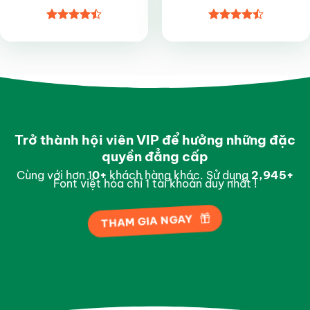
Được xếp
Được xếp
hạng
4.5
hạng
4.5
5 sao
5 sao
Trở thành hội viên VIP để hưởng những đặc
quyền đẳng cấp
Cùng với hơn 1
0
+
khách hàng khác. Sử dụng
2,995
+
Font việt hóa chỉ 1 tài khoản duy nhất !
THAM GIA NGAY