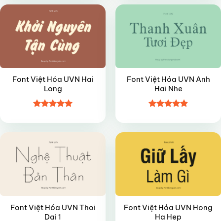
sao
5 sao
Font Việt Hóa UVN Hai
Font Việt Hóa UVN Anh
Long
Hai Nhe
Được xếp
Được xếp
VIP
VIP
hạng
4.95
hạng
4.85
5 sao
5 sao
Font Việt Hóa UVN Thoi
Font Việt Hóa UVN Hong
Dai 1
Ha Hep