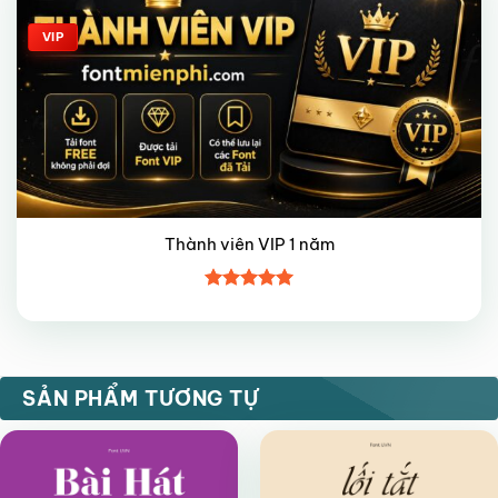
VIP
Thành viên VIP 1 năm
Được xếp
hạng
5
5
sao
VIP
VIP
SẢN PHẨM TƯƠNG TỰ