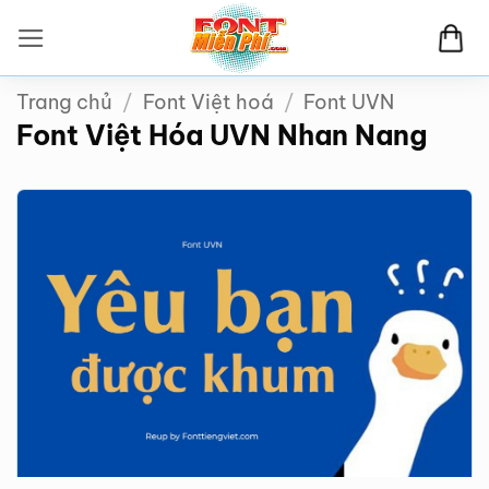
Bỏ
qua
nội
Trang chủ
/
Font Việt hoá
/
Font UVN
dung
Font Việt Hóa UVN Nhan Nang