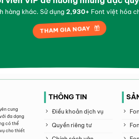
ội viên VIP để hưởng những đặc qu
h hàng khác. Sử dụng
2,997
+
Font việt hóa ch
THAM GIA NGAY
THÔNG TIN
SẢ
yên cung
Điều khoản dịch vụ
Fon
với đa dạng
ng có thể
Quyền riêng tư
Fon
vụ cho thiết
Chính sách vận
Fon