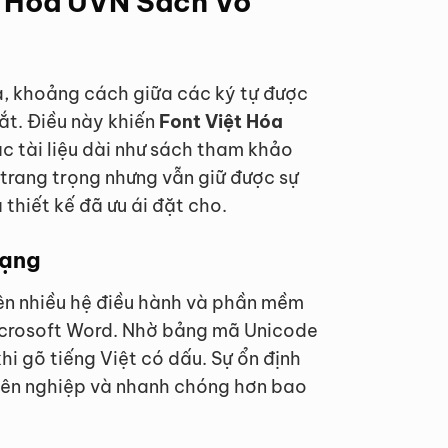
t Hóa UVN Sach Vo
ịa, khoảng cách giữa các ký tự được
ắt. Điều này khiến
Font Việt Hóa
c tài liệu dài như sách tham khảo
 trang trọng nhưng vẫn giữ được sự
thiết kế đã ưu ái đặt cho.
dạng
ên nhiều hệ điều hành và phần mềm
icrosoft Word. Nhờ bảng mã Unicode
hi gõ tiếng Việt có dấu. Sự ổn định
uyên nghiệp và nhanh chóng hơn bao