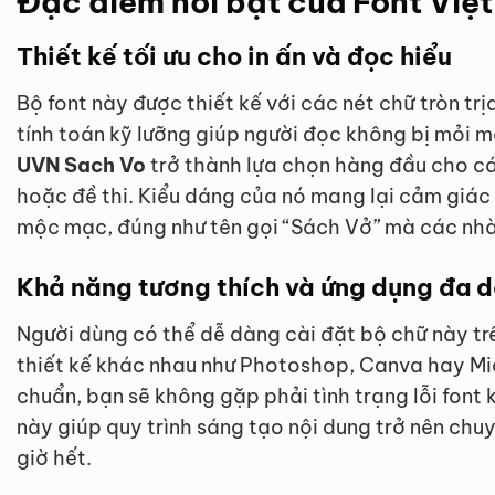
Đặc điểm nổi bật của Font Việ
Thiết kế tối ưu cho in ấn và đọc hiểu
Bộ font này được thiết kế với các nét chữ tròn tr
tính toán kỹ lưỡng giúp người đọc không bị mỏi m
UVN Sach Vo
trở thành lựa chọn hàng đầu cho cá
hoặc đề thi. Kiểu dáng của nó mang lại cảm giác
mộc mạc, đúng như tên gọi “Sách Vở” mà các nhà 
Khả năng tương thích và ứng dụng đa 
Người dùng có thể dễ dàng cài đặt bộ chữ này tr
thiết kế khác nhau như Photoshop, Canva hay M
chuẩn, bạn sẽ không gặp phải tình trạng lỗi font k
này giúp quy trình sáng tạo nội dung trở nên ch
giờ hết.