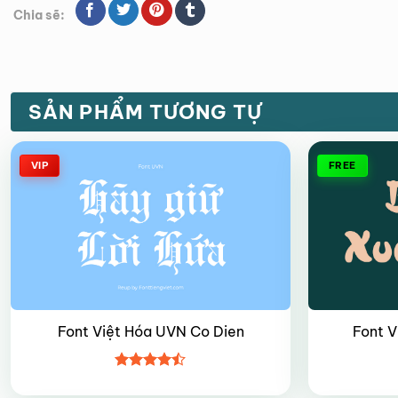
Chia sẽ:
SẢN PHẨM TƯƠNG TỰ
VIP
FREE
Font Việt Hóa UVN Co Dien
Font 
Được xếp
hạng
4.45