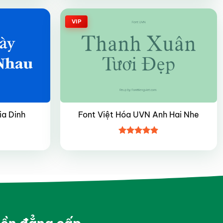
5 sao
VIP
ia Dinh
Font Việt Hóa UVN Anh Hai Nhe
Được xếp
hạng
4.85
5 sao