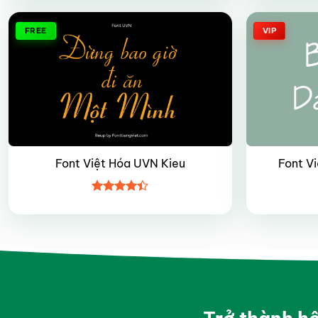
5 sao
FREE
VIP
Font Việt Hóa UVN Kieu
Font Vi
Được xếp
hạng
4.4
5 sao