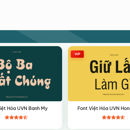
VIP
Việt Hóa UVN Banh My
Font Việt Hóa UVN Hon
Được xếp
Được xếp
hạng
4.45
hạng
4.5