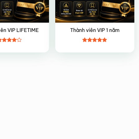
iên VIP LIFETIME
Thành viên VIP 1 năm
ược
Được xếp
ếp hạng
hạng
5
5
5 sao
sao