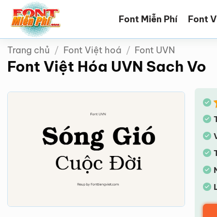
Bỏ
Font Miễn Phí
Font V
qua
nội
dung
Trang chủ
/
Font Việt hoá
/
Font UVN
Font Việt Hóa UVN Sach Vo