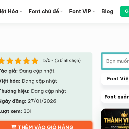
iệt Hóa
Font chủ đề
Font VIP
Blog
G
Tìm
5/5 - (5 bình chọn)
kiếm:
Tác giả:
Đang cập nhật
Font Việ
Việt hóa:
Đang cập nhật
Thương hiệu:
Đang cập nhật
Font quả
Ngày đăng:
27/01/2026
VIP
Lượt xem:
301
Giảm giá!
THÊM VÀO GIỎ HÀNG