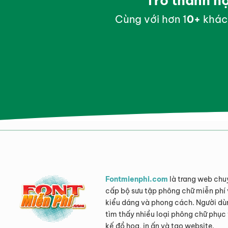
Trở thành h
Cùng với hơn 1
0
+
khác
Fontmienphi.com
là trang web chu
cấp bộ sưu tập phông chữ miễn phí 
kiểu dáng và phong cách. Người dù
tìm thấy nhiều loại phông chữ phục 
kế đồ họa, in ấn và tạo website.