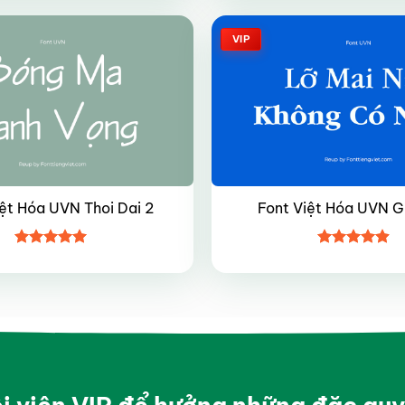
5 sao
5 sao
VIP
ệt Hóa UVN Thoi Dai 2
Font Việt Hóa UVN G
Được xếp
Được xếp
hạng
4.95
hạng
4.9
5
5 sao
sao