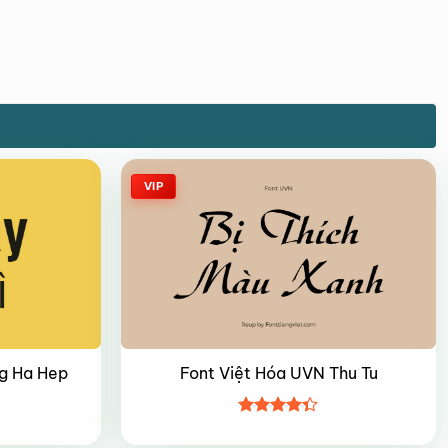
VIP
g Ha Hep
Font Việt Hóa UVN Thu Tu
Được xếp
hạng
4.35