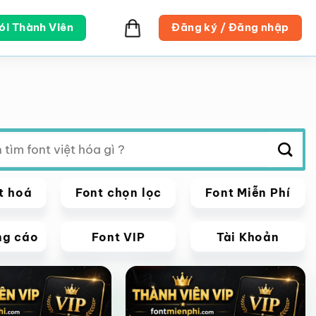
ói Thành Viên
Đăng ký / Đăng nhập
t hoá
Font chọn lọc
Font Miễn Phí
ng cáo
Font VIP
Tài Khoản
VIP
Giảm giá!