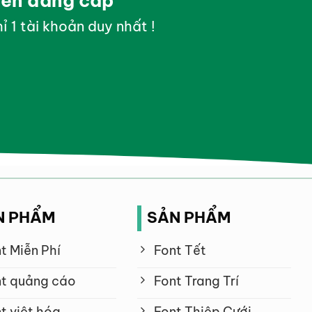
yền đẳng cấp
ỉ 1 tài khoản duy nhất !
N PHẨM
SẢN PHẨM
t Miễn Phí
Font Tết
t quảng cáo
Font Trang Trí
t việt hóa
Font Thiệp Cưới