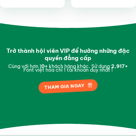
Được xếp
Được xếp
hạng
4.7
5
hạng
4.7
5
sao
sao
Trở thành hội viên VIP để hưởng những đặc
quyền đẳng cấp
Cùng với hơn 1
0
+
khách hàng khác. Sử dụng
2,993
+
Font việt hóa chỉ 1 tài khoản duy nhất !
THAM GIA NGAY