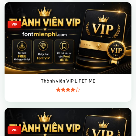
Giảm giá!
VIP
Thành viên VIP LIFETIME
Được
xếp hạng
4
5 sao
Giảm giá!
VIP