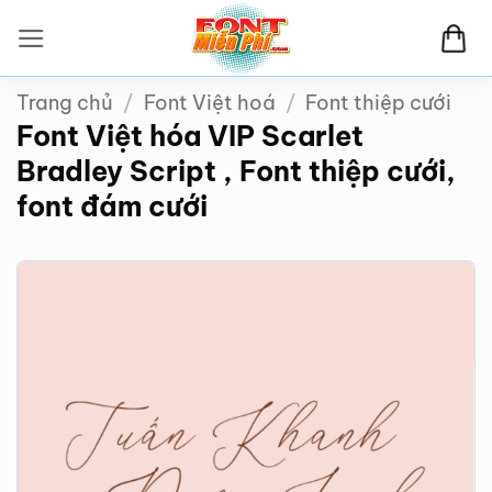
Bỏ
qua
nội
Trang chủ
/
Font Việt hoá
/
Font thiệp cưới
dung
Font Việt hóa VIP Scarlet
Bradley Script , Font thiệp cưới,
font đám cưới