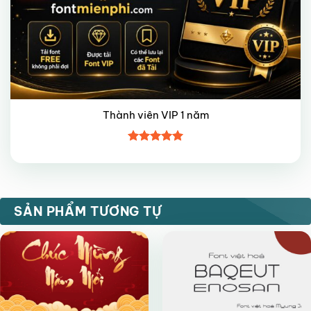
Thành viên VIP 1 năm
Được xếp
hạng
5
5
sao
FREE
FREE
SẢN PHẨM TƯƠNG TỰ