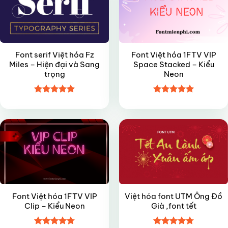
Font serif Việt hóa Fz
Font Việt hóa 1FTV VIP
Miles – Hiện đại và Sang
Space Stacked – Kiểu
trọng
Neon
Được xếp
Được xếp
VIP
FREE
hạng
4.9
5
hạng
5
5
sao
sao
Font Việt hóa 1FTV VIP
Việt hóa font UTM Ông Đồ
Clip – Kiểu Neon
Già ,font tết