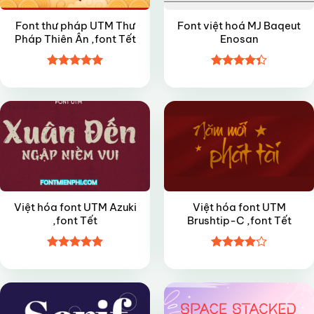
Font thư pháp UTM Thư
Font việt hoá MJ Baqeut
Pháp Thiên Ân ,font Tết
Enosan
Được xếp
Được xếp
VIP
FREE
hạng
5
5
hạng
4.35
sao
5 sao
Việt hóa font UTM Azuki
Việt hóa font UTM
,font Tết
Brushtip-C ,font Tết
Được xếp
Được
FREE
VIP
hạng
4.9
5
xếp hạng
sao
4
5 sao