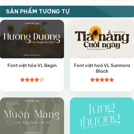
VIP
VIP
SẢN PHẨM TƯƠNG TỰ
Font việt hoá VL Sunmora
Font việt hóa VL Begin
Black
Được
Được xếp
VIP
VIP
xếp hạng
hạng
5
5
4
5 sao
sao