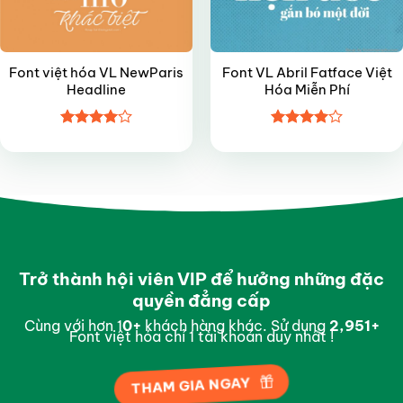
Font việt hóa VL NewParis
Font VL Abril Fatface Việt
Headline
Hóa Miễn Phí
Được
Được
xếp hạng
xếp hạng
4
5 sao
4
5 sao
Trở thành hội viên VIP để hưởng những đặc
quyền đẳng cấp
Cùng với hơn 1
0
+
khách hàng khác. Sử dụng
2,997
+
Font việt hóa chỉ 1 tài khoản duy nhất !
THAM GIA NGAY