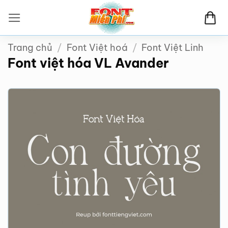
Bỏ
qua
nội
Trang chủ
/
Font Việt hoá
/
Font Việt Linh
dung
Font việt hóa VL Avander