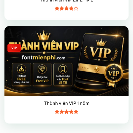
Được
xếp hạng
4
5 sao
Giảm giá!
VIP
Thành viên VIP 1 năm
Được xếp
hạng
5
5
sao