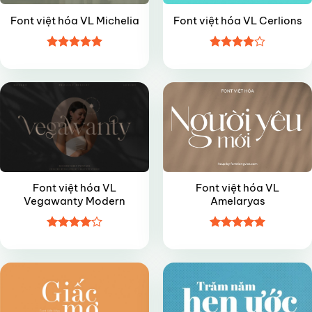
Font việt hóa VL Michelia
Font việt hóa VL Cerlions
Được xếp
Được
VIP
VIP
hạng
5
5
xếp hạng
sao
4
5 sao
Font việt hóa VL
Font việt hóa VL
Vegawanty Modern
Amelaryas
Được
Được xếp
VIP
FREE
xếp hạng
hạng
5
5
4
5 sao
sao