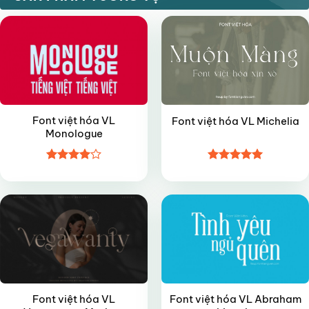
Font việt hóa VL
Font việt hóa VL Michelia
Monologue
Được
Được xếp
VIP
VIP
xếp hạng
hạng
5
5
4
5 sao
sao
Font việt hóa VL
Font việt hóa VL Abraham