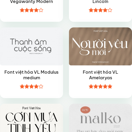
Vegawanty Modern
Lincoln
Được
Được
VIP
VIP
xếp hạng
xếp hạng
4
5 sao
4
5 sao
Font việt hóa VL Modulus
Font việt hóa VL
medium
Amelaryas
Được
Được xếp
VIP
VIP
xếp hạng
hạng
5
5
4
5 sao
sao