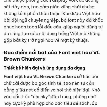
chữ thuộc phong cách display với các đường
nét dày dạn, tạo cảm giác vững chãi nhưng
không kém phần thân thiện. Khi được Việt hóa
bởi đội ngũ chuyên nghiệp, bộ font này đã khắc
phục hoàn toàn lỗi dấu câu, giúp người dùng tự
do sáng tạo các nội dung tiếng Việt mà không
gặp bất kỳ trở ngại nào về mặt kỹ thuật.
Đặc điểm nổi bật của Font việt hóa VL
Brown Chunkers
Thiết kế hiện đại và ứng dụng đa dạng
Font việt hóa VL Brown Chunkers
sở hữu các
chữ cái được bo góc tinh tế, tạo nên sự cân
bằng giữa nét cổ điển và hơi thở hiện đại. Nhờ
vào cấu trúc “chunky” đặc trưng, phông chữ
này cực kỳ phù hợp cho các tiêu đề sách, áp