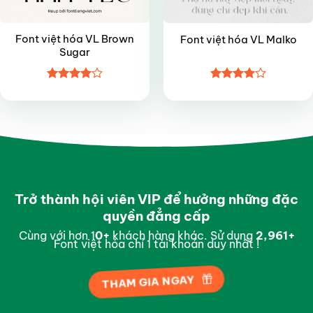
Font việt hóa VL Brown
Font việt hóa VL Malko
Sugar
Được
Được
xếp hạng
xếp hạng
4
5 sao
4
5 sao
Trở thành hội viên VIP để hưởng những đặc
quyền đẳng cấp
Cùng với hơn 1
0
+
khách hàng khác. Sử dụng
2,997
+
Font việt hóa chỉ 1 tài khoản duy nhất !
THAM GIA NGAY