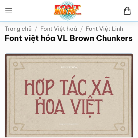
Bỏ
qua
nội
Trang chủ
/
Font Việt hoá
/
Font Việt Linh
dung
Font việt hóa VL Brown Chunkers