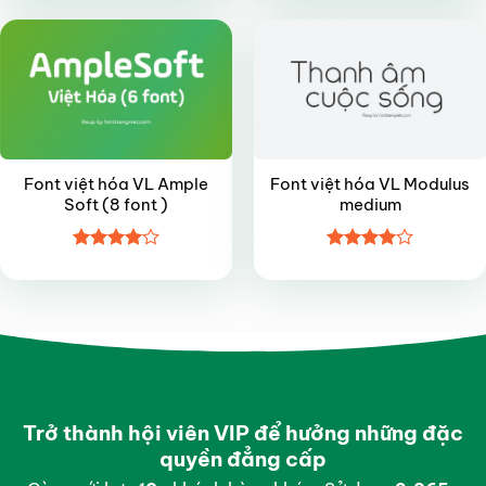
sao
sao
Font việt hóa VL Ample
Font việt hóa VL Modulus
Soft (8 font )
medium
Được
Được
xếp hạng
xếp hạng
4
5 sao
4
5 sao
Trở thành hội viên VIP để hưởng những đặc
quyền đẳng cấp