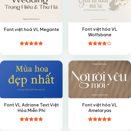
Font việt hóa VL
Font việt hoá VL Megante
Wolfsbane
Được xếp
Được
FREE
VIP
hạng
5
5
xếp hạng
sao
4
5 sao
Font VL Adriane Text Việt
Font việt hóa VL
Hóa Miễn Phí
Amelaryas
Được xếp
Được xếp
VIP
VIP
hạng
5
5
hạng
5
5