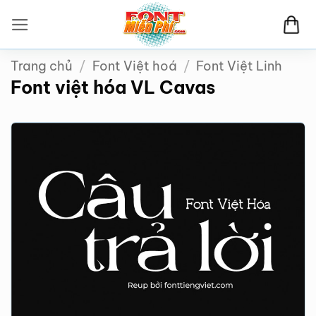
Bỏ
qua
nội
Trang chủ
/
Font Việt hoá
/
Font Việt Linh
dung
Font việt hóa VL Cavas