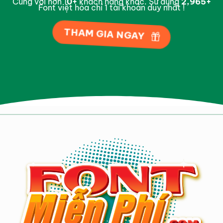
Cùng với hơn 1
0
+
khách hàng khác. Sử dụng
2,997
+
Font việt hóa chỉ 1 tài khoản duy nhất !
THAM GIA NGAY