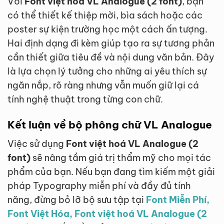
Với
Font việt hoá VL Analogue (2 font)
, bạn
có thể thiết kế thiệp mời, bìa sách hoặc các
poster sự kiện trường học một cách ấn tượng.
Hai định dạng đi kèm giúp tạo ra sự tương phản
cần thiết giữa tiêu đề và nội dung văn bản. Đây
là lựa chọn lý tưởng cho những ai yêu thích sự
ngăn nắp, rõ ràng nhưng vẫn muốn giữ lại cá
tính nghệ thuật trong từng con chữ.
Kết luận về bộ phông chữ VL Analogue
Việc sử dụng
Font việt hoá VL Analogue (2
font)
sẽ nâng tầm giá trị thẩm mỹ cho mọi tác
phẩm của bạn. Nếu bạn đang tìm kiếm một giải
pháp Typography miễn phí và đầy đủ tính
năng, đừng bỏ lỡ bộ sưu tập tại
Font Miễn Phí,
Font Việt Hóa, Font việt hoá VL Analogue (2