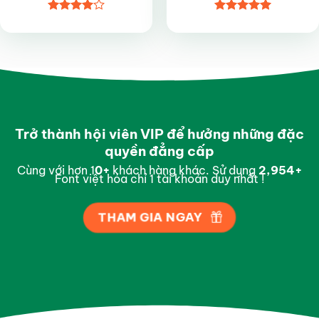
Được
Được xếp
xếp hạng
hạng
5
5
4
5 sao
sao
Trở thành hội viên VIP để hưởng những đặc
quyền đẳng cấp
Cùng với hơn 1
0
+
khách hàng khác. Sử dụng
2,997
+
Font việt hóa chỉ 1 tài khoản duy nhất !
THAM GIA NGAY