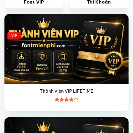
Font VIP
Tài Khoản
Giảm giá!
VIP
Thành viên VIP LIFETIME
Được
xếp hạng
4
5 sao
Giảm giá!