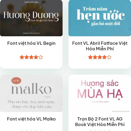
Font VL Abril Fatface Việt
Font việt hóa VL Begin
Hóa Miễn Phí
Được
Được
VIP
FREE
xếp hạng
xếp hạng
4
5 sao
4
5 sao
Trọn Bộ 2 Font VL AG
Font việt hóa VL Malko
Book Việt Hóa Miễn Phí