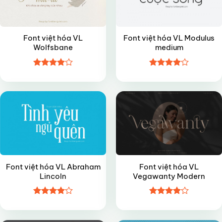
Font việt hóa VL
Font việt hóa VL Modulus
Wolfsbane
medium
Được
Được
VIP
VIP
xếp hạng
xếp hạng
4
5 sao
4
5 sao
Font việt hóa VL Abraham
Font việt hóa VL
Lincoln
Vegawanty Modern
Được
Được
VIP
FREE
xếp hạng
xếp hạng
4
5 sao
4
5 sao