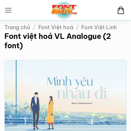
Bỏ
qua
nội
Trang chủ
/
Font Việt hoá
/
Font Việt Linh
dung
Font việt hoá VL Analogue (2
font)