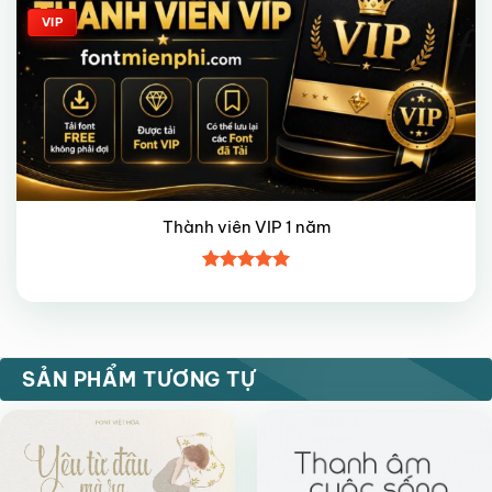
VIP
Thành viên VIP 1 năm
Được xếp
hạng
5
5
sao
VIP
VIP
SẢN PHẨM TƯƠNG TỰ