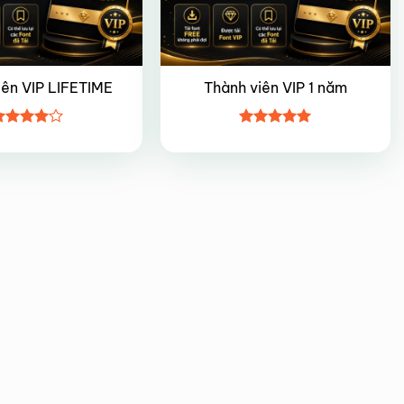
iên VIP LIFETIME
Thành viên VIP 1 năm
ược
Được xếp
ếp hạng
hạng
5
5
5 sao
sao