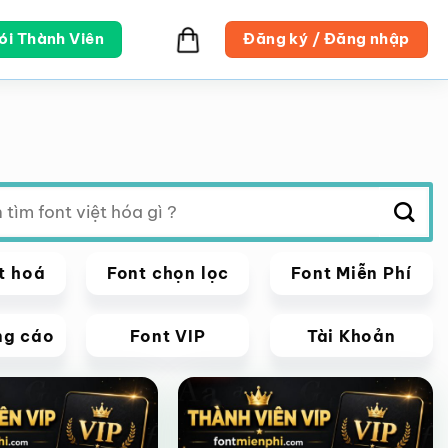
ói Thành Viên
Đăng ký / Đăng nhập
t hoá
Font chọn lọc
Font Miễn Phí
ng cáo
Font VIP
Tài Khoản
VIP
Giảm giá!