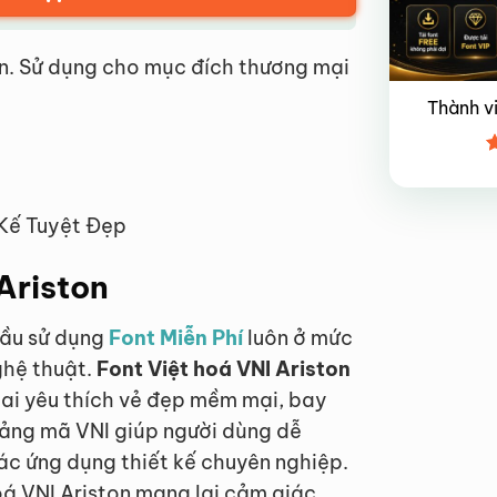
n. Sử dụng cho mục đích thương mại
Thành v
Đ
x
4
 Kế Tuyệt Đẹp
 Ariston
 cầu sử dụng
Font Miễn Phí
luôn ở mức
ghệ thuật.
Font Việt hoá VNI Ariston
 ai yêu thích vẻ đẹp mềm mại, bay
bảng mã VNI giúp người dùng dễ
ác ứng dụng thiết kế chuyên nghiệp.
hoá VNI Ariston mang lại cảm giác