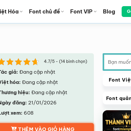
iệt Hóa
Font chủ đề
Font VIP
Blog
G
Tìm
4.7/5 - (14 bình chọn)
kiếm:
Tác giả:
Đang cập nhật
Font Việ
Việt hóa:
Đang cập nhật
Thương hiệu:
Đang cập nhật
Font quả
Ngày đăng:
21/01/2026
VIP
Lượt xem:
608
Giảm giá!
THÊM VÀO GIỎ HÀNG