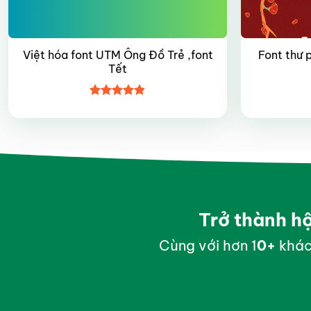
Việt hóa font UTM Ông Đồ Trẻ ,font
Font thư 
Tết
Được xếp
hạng
4.8
5
sao
Trở thành h
Cùng với hơn 1
0
+
khác