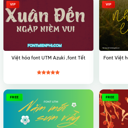
VIP
VIP
Font Việt 
Việt hóa font UTM Azuki ,font Tết
Được xếp
hạng
4.9
5
sao
FREE
FREE