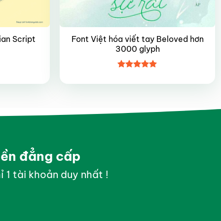
Font Việt hóa viết tay Beloved hơn
ian Script
3000 glyph
Được xếp
hạng
5
5
sao
yền đẳng cấp
ỉ 1 tài khoản duy nhất !