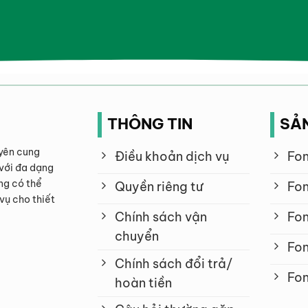
THÔNG TIN
SẢ
yên cung
Điều khoản dịch vụ
Fon
với đa dạng
ng có thể
Quyền riêng tư
Fon
vụ cho thiết
Chính sách vận
Fon
chuyển
Fon
Chính sách đổi trả/
Fon
hoàn tiền