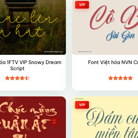
VIP
hóa 1FTV VIP Snowy Dream
Font Việt hóa NVN C
Script
Được xếp
Được xếp
hạng
4.45
hạng
4.85
5 sao
5 sao
VIP