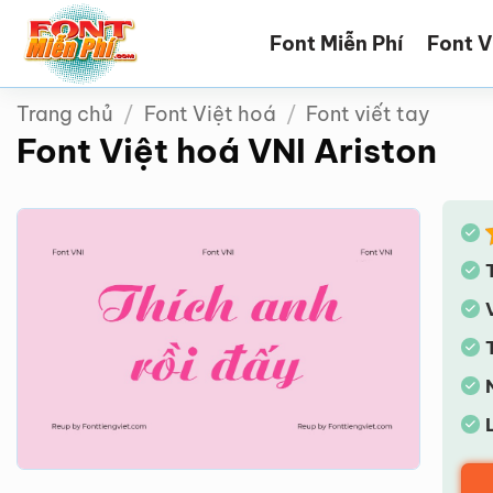
Bỏ
Font Miễn Phí
Font V
qua
nội
dung
Trang chủ
/
Font Việt hoá
/
Font viết tay
Font Việt hoá VNI Ariston