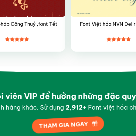
pháp Công Thuỷ ,font Tết
Font Việt hóa NVN Delir
Được xếp
Được xếp
hạng
4.9
5
hạng
5
5
sao
sao
ội viên VIP để hưởng những đặc qu
h hàng khác. Sử dụng
2,998
+
Font việt hóa ch
THAM GIA NGAY