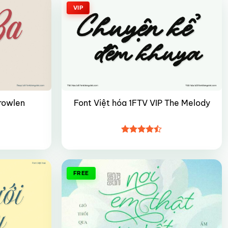
VIP
rowlen
Font Việt hóa 1FTV VIP The Melody
Được xếp
hạng
4.45
5 sao
FREE