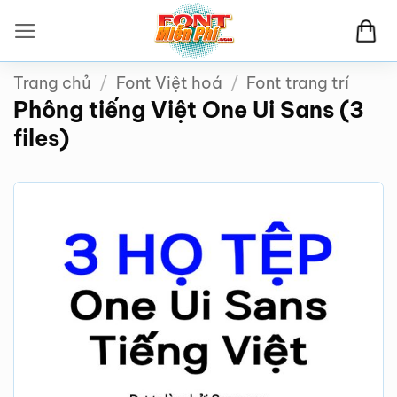
Bỏ
qua
nội
Trang chủ
/
Font Việt hoá
/
Font trang trí
dung
Phông tiếng Việt One Ui Sans (3
files)