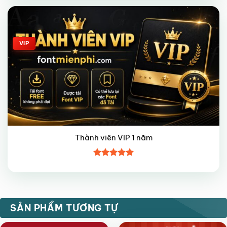
4
5 sao
Giảm giá!
VIP
Thành viên VIP 1 năm
Được xếp
hạng
5
5
sao
FREE
VIP
SẢN PHẨM TƯƠNG TỰ