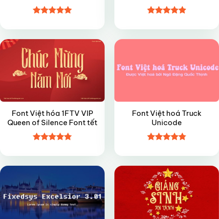
Được xếp
Được xếp
VIP
FREE
hạng
5
5
hạng
4.9
5
sao
sao
Font Việt hóa 1FTV VIP
Font Việt hoá Truck
Queen of Silence Font tết
Unicode
Được xếp
Được xếp
VIP
VIP
hạng
4.8
5
hạng
4.8
5
sao
sao