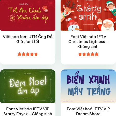
Việt hóa font UTM Ông Đồ
Font Việt hóa 1FTV
Già ,font tết
Christmas Ligtness –
Giáng sinh
Được xếp
Được xếp
VIP
VIP
hạng
4.7
5
hạng
5
5
sao
sao
Font Việt hóa 1FTV VIP
Font Việt hoá 1FTV VIP
Starry Fayez – Giáng sinh
Dream Shore