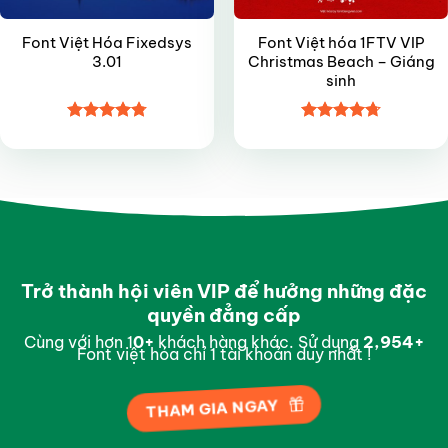
Font Việt Hóa Fixedsys
Font Việt hóa 1FTV VIP
3.01
Christmas Beach – Giáng
sinh
Được xếp
Được xếp
hạng
4.8
5
hạng
4.7
5
sao
sao
Trở thành hội viên VIP để hưởng những đặc
quyền đẳng cấp
Cùng với hơn 1
0
+
khách hàng khác. Sử dụng
2,997
+
Font việt hóa chỉ 1 tài khoản duy nhất !
THAM GIA NGAY