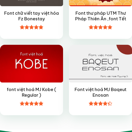
Font chữ viết tay việt hóa
Font thư pháp UTM Thư
Fz Bonestay
Pháp Thiên Ân ,font Tết
Được xếp
Được xếp
FREE
FREE
hạng
4.9
5
hạng
5
5
sao
sao
font việt hoá MJ Kobe (
Font việt hoá MJ Baqeut
Regular )
Enosan
Được xếp
Được xếp
hạng
4.95
hạng
4.35
5 sao
5 sao