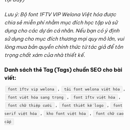
Lưu ý: Bộ font 1FTV VIP Welona Việt hóa được
chia sẻ miễn phí nhằm mục đích học tập và sử
dụng cho các dự án cá nhân. Nếu bạn có ý định
sử dụng cho mục đích thương mại quy mô lớn, vui
lòng mua bản quyền chính thức từ tác giả để tôn
trọng chất xám của nhà thiết kế.
Danh sách thẻ Tag (Tags) chuẩn SEO cho bài
viết:
,
,
font 1ftv vip welona
tải font welona việt hóa
,
,
font việt hóa sang trọng
font 1ftv việt hóa
,
,
font chữ thiệp cưới
font thiết kế logo
font
,
,
serif việt hóa
kho font việt hóa
font chữ cao
cấp