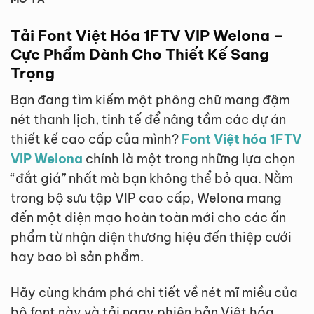
Tải Font Việt Hóa 1FTV VIP Welona –
Cực Phẩm Dành Cho Thiết Kế Sang
Trọng
Bạn đang tìm kiếm một phông chữ mang đậm
nét thanh lịch, tinh tế để nâng tầm các dự án
thiết kế cao cấp của mình?
Font Việt hóa 1FTV
VIP Welona
chính là một trong những lựa chọn
“đắt giá” nhất mà bạn không thể bỏ qua. Nằm
trong bộ sưu tập VIP cao cấp, Welona mang
đến một diện mạo hoàn toàn mới cho các ấn
phẩm từ nhận diện thương hiệu đến thiệp cưới
hay bao bì sản phẩm.
Hãy cùng khám phá chi tiết về nét mĩ miều của
bộ font này và tải ngay phiên bản Việt hóa