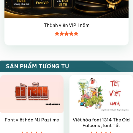
Thành viên VIP 1 năm
Được xếp
hạng
5
5
sao
FREE
VIP
SẢN PHẨM TƯƠNG TỰ
Việt hóa font 1314 The Old
Font việt hóa MJ Paztime
Falcons ,font Tết