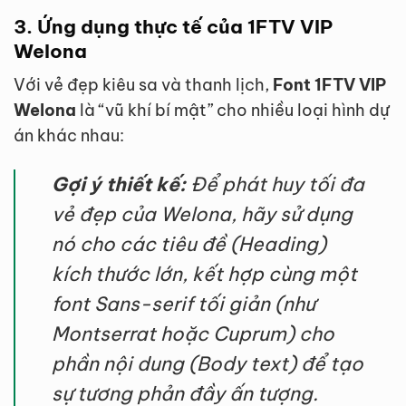
3. Ứng dụng thực tế của 1FTV VIP
Welona
Với vẻ đẹp kiêu sa và thanh lịch,
Font 1FTV VIP
Welona
là “vũ khí bí mật” cho nhiều loại hình dự
án khác nhau:
Gợi ý thiết kế:
Để phát huy tối đa
vẻ đẹp của Welona, hãy sử dụng
nó cho các tiêu đề (Heading)
kích thước lớn, kết hợp cùng một
font Sans-serif tối giản (như
Montserrat hoặc Cuprum) cho
phần nội dung (Body text) để tạo
sự tương phản đầy ấn tượng.