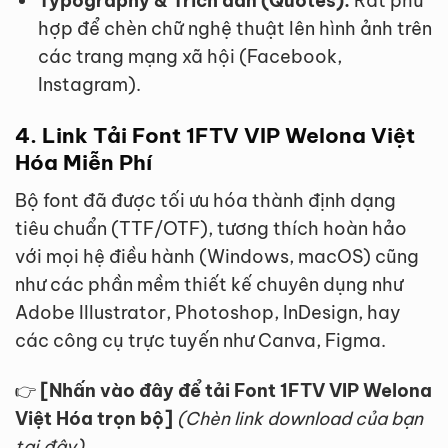
Typography & Trích dẫn (Quotes):
Rất phù
hợp để chèn chữ nghệ thuật lên hình ảnh trên
các trang mạng xã hội (Facebook,
Instagram).
4. Link Tải Font 1FTV VIP Welona Việt
Hóa Miễn Phí
Bộ font đã được tối ưu hóa thành định dạng
tiêu chuẩn (TTF/OTF), tương thích hoàn hảo
với mọi hệ điều hành (Windows, macOS) cũng
như các phần mềm thiết kế chuyên dụng như
Adobe Illustrator, Photoshop, InDesign, hay
các công cụ trực tuyến như Canva, Figma.
👉
[Nhấn vào đây để tải Font 1FTV VIP Welona
Việt Hóa trọn bộ]
(Chèn link download của bạn
tại đây)