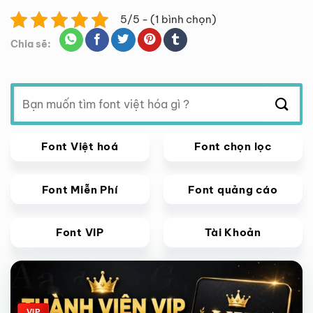
5/5 - (1 bình chọn)
Chia sẽ:
Tìm
kiếm:
Font Việt hoá
Font chọn lọc
Font Miễn Phí
Font quảng cáo
Font VIP
Tài Khoản
Giảm giá!
VIP