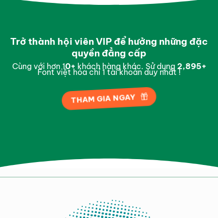
Trở thành hội viên VIP để hưởng những đặc
quyền đẳng cấp
Cùng với hơn 1
0
+
khách hàng khác. Sử dụng
2,995
+
Font việt hóa chỉ 1 tài khoản duy nhất !
THAM GIA NGAY