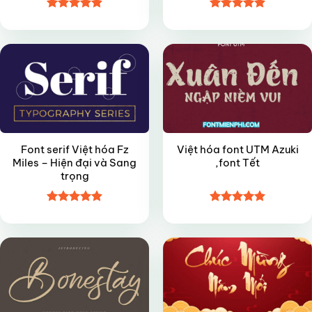
Được xếp
Được xếp
FREE
VIP
hạng
4.85
hạng
4.9
5
5 sao
sao
Font serif Việt hóa Fz
Việt hóa font UTM Azuki
Miles – Hiện đại và Sang
,font Tết
trọng
Được xếp
Được xếp
FREE
FREE
hạng
4.9
5
hạng
4.9
5
sao
sao