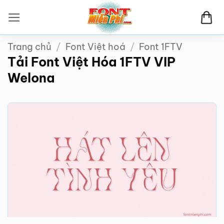
Bỏ
qua
nội
Trang chủ
/
Font Việt hoá
/
Font 1FTV
dung
Tải Font Việt Hóa 1FTV VIP
Welona