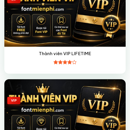
Thành viên VIP LIFETIME
Được
xếp hạng
4
5 sao
Giảm giá!
VIP