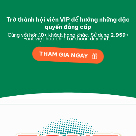
Trở thành hội viên VIP để hưởng những đặc
quyền đẳng cấp
Cùng với hơn 1
0
+
khách hàng khác. Sử dụng
2,997
+
Font việt hóa chỉ 1 tài khoản duy nhất !
THAM GIA NGAY