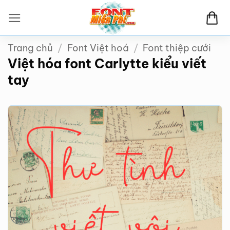
Bỏ
qua
nội
Trang chủ
/
Font Việt hoá
/
Font thiệp cưới
dung
Việt hóa font Carlytte kiểu viết
tay