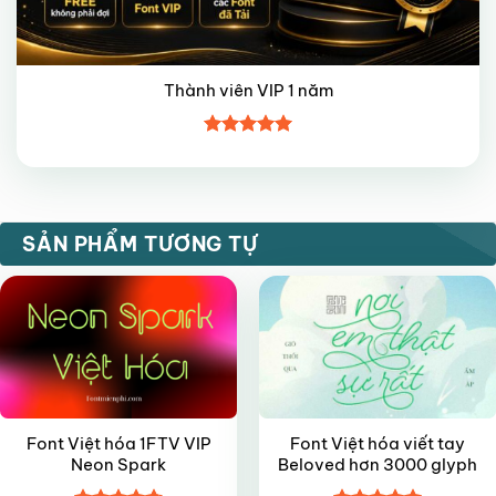
Thành viên VIP 1 năm
Được xếp
hạng
5
5
sao
VIP
FREE
SẢN PHẨM TƯƠNG TỰ
Font Việt hóa 1FTV VIP
Font Việt hóa viết tay
Neon Spark
Beloved hơn 3000 glyph