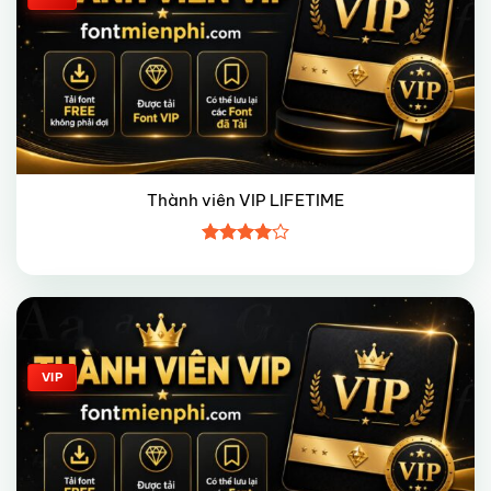
Thành viên VIP LIFETIME
Được
xếp hạng
4
5 sao
Giảm giá!
VIP