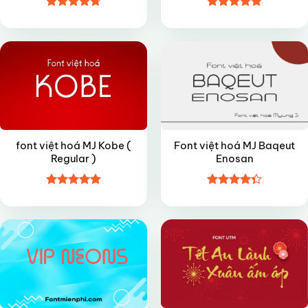
Được xếp
Được xếp
FREE
FREE
hạng
4.7
5
hạng
5
5
sao
sao
font việt hoá MJ Kobe (
Font việt hoá MJ Baqeut
Regular )
Enosan
Được xếp
Được xếp
VIP
FREE
hạng
4.95
hạng
4.35
5 sao
5 sao