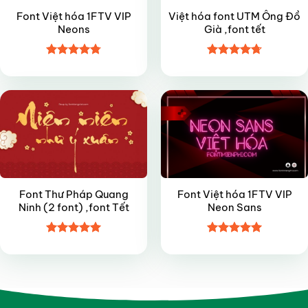
Font Việt hóa 1FTV VIP
Việt hóa font UTM Ông Đồ
Neons
Già ,font tết
Được xếp
Được xếp
FREE
VIP
hạng
4.8
5
hạng
4.7
5
sao
sao
Font Thư Pháp Quang
Font Việt hóa 1FTV VIP
Ninh (2 font) ,font Tết
Neon Sans
Được xếp
Được xếp
hạng
5
5
hạng
5
5
sao
sao