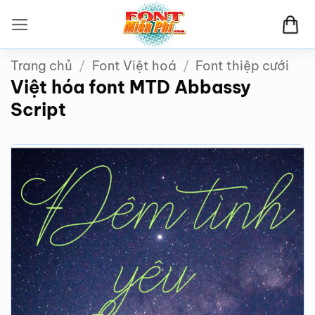
Bỏ
qua
nội
Trang chủ
/
Font Việt hoá
/
Font thiệp cưới
dung
Việt hóa font MTD Abbassy
Script