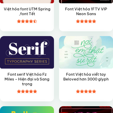
Việt hóa font UTM Spring
Font Việt hóa 1FTV VIP
,font Tết
Neon Sans
Được xếp
Được xếp
FREE
FREE
hạng
4.45
hạng
5
5
5 sao
sao
Font serif Việt hóa Fz
Font Việt hóa viết tay
Miles – Hiện đại và Sang
Beloved hơn 3000 glyph
trọng
Được xếp
Được xếp
FREE
VIP
hạng
4.9
5
hạng
5
5
sao
sao