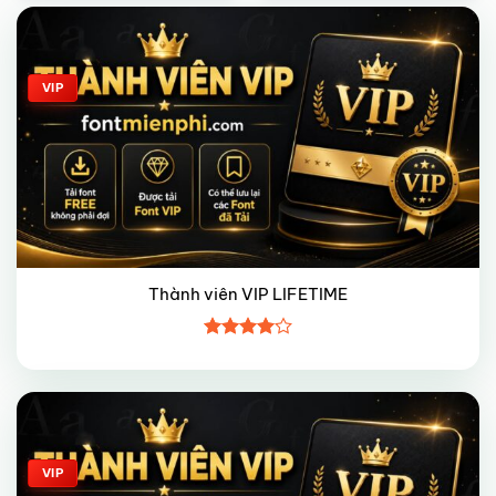
Giảm giá!
VIP
Thành viên VIP LIFETIME
Được
xếp hạng
4
5 sao
Giảm giá!
VIP