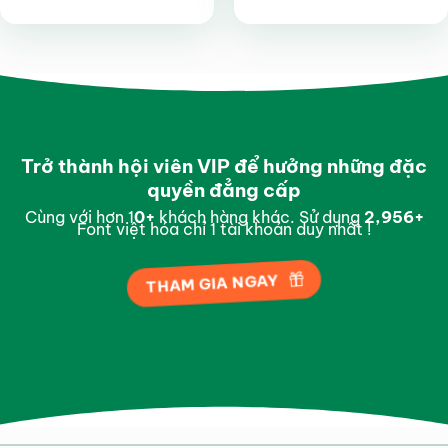
Được xếp
Được xếp
hạng
4.9
5
hạng
4.8
5
sao
sao
Trở thành hội viên VIP để hưởng những đặc
quyền đẳng cấp
Cùng với hơn 1
0
+
khách hàng khác. Sử dụng
2,998
+
Font việt hóa chỉ 1 tài khoản duy nhất !
THAM GIA NGAY