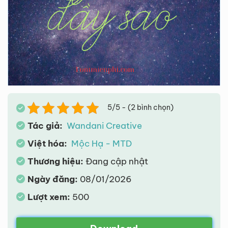
5/5 - (2 bình chọn)
Tác giả:
Wandani Creative
Việt hóa:
Mộc Hạ - MTD
Thương hiệu:
Đang cập nhật
Ngày đăng:
08/01/2026
Lượt xem:
500