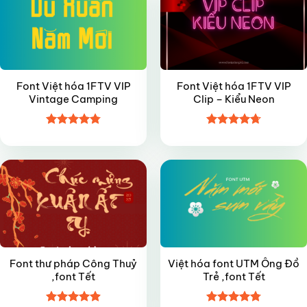
Font Việt hóa 1FTV VIP
Font Việt hóa 1FTV VIP
Vintage Camping
Clip – Kiểu Neon
Được xếp
Được xếp
FREE
FREE
hạng
4.8
5
hạng
4.7
5
sao
sao
Font thư pháp Công Thuỷ
Việt hóa font UTM Ông Đồ
,font Tết
Trẻ ,font Tết