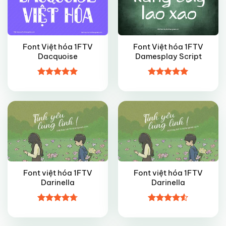
Font Việt hóa 1FTV
Font Việt hóa 1FTV
Dacquoise
Damesplay Script
FREE
VIP
Được xếp
Được xếp
hạng
5
5
hạng
5
5
sao
sao
Font việt hóa 1FTV
Font việt hóa 1FTV
Darinella
Darinella
VIP
FREE
Được xếp
Được xếp
hạng
4.7
5
hạng
4.5
sao
5 sao