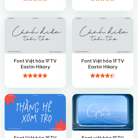
VIP
VIP
Được xếp
Được xếp
hạng
4.8
5
hạng
4.8
5
sao
sao
Font Việt hóa 1FTV
Font Việt hóa 1FTV
Eastin Hikary
Eastin Hikary
VIP
VIP
Được xếp
Được xếp
hạng
4.7
5
hạng
4.4
sao
5 sao
Font Việt hóa 1FTV
Font việt hóa 1FTV