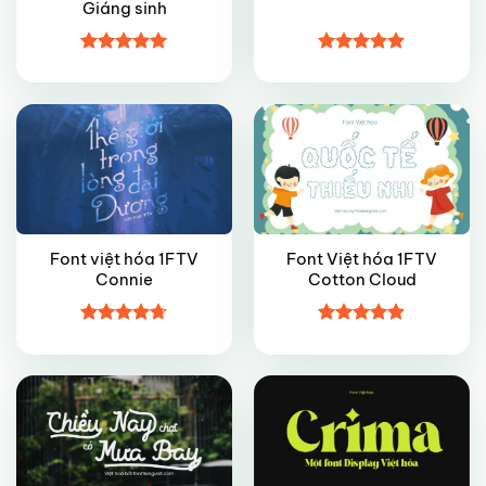
Giáng sinh
VIP
VIP
Được xếp
Được xếp
hạng
5
5
hạng
4.9
5
sao
sao
Font việt hóa 1FTV
Font Việt hóa 1FTV
Connie
Cotton Cloud
VIP
VIP
Được xếp
Được xếp
hạng
4.7
5
hạng
4.9
5
sao
sao