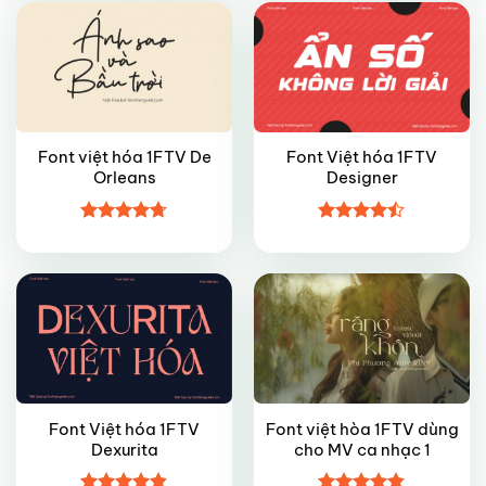
Font việt hóa 1FTV De
Font Việt hóa 1FTV
Orleans
Designer
VIP
VIP
Được xếp
Được xếp
hạng
4.7
5
hạng
4.45
sao
5 sao
Font Việt hóa 1FTV
Font việt hòa 1FTV dùng
Dexurita
cho MV ca nhạc 1