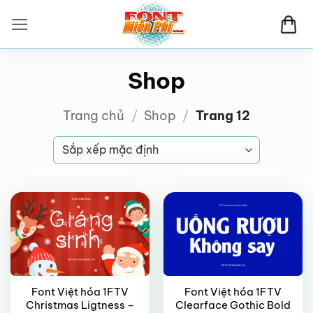
Bỏ
qua
nội
dung
Shop
Trang chủ
/
Shop
/
Trang 12
VIP
FREE
Font Việt hóa 1FTV
Font Việt hóa 1FTV
Christmas Ligtness –
Clearface Gothic Bold