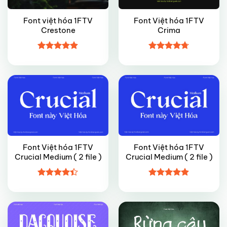
Font việt hóa 1FTV
Font Việt hóa 1FTV
Crestone
Crima
FREE
VIP
Được xếp
Được xếp
hạng
4.9
5
hạng
4.7
5
sao
sao
Font Việt hóa 1FTV
Font Việt hóa 1FTV
Crucial Medium ( 2 file )
Crucial Medium ( 2 file )
VIP
VIP
Được xếp
Được xếp
hạng
4.4
hạng
4.9
5
5 sao
sao