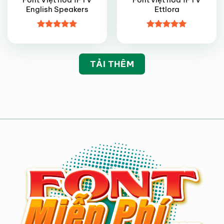
English Speakers
Ettlora
Được xếp
Được xếp
hạng
4.85
hạng
4.95
5 sao
5 sao
TẢI THÊM