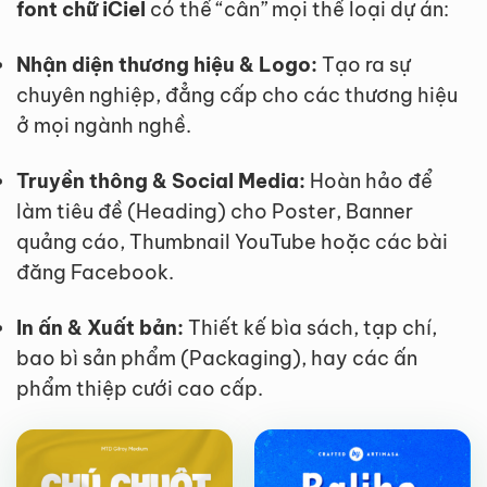
font chữ iCiel
có thể “cân” mọi thể loại dự án:
Nhận diện thương hiệu & Logo:
Tạo ra sự
chuyên nghiệp, đẳng cấp cho các thương hiệu
ở mọi ngành nghề.
Truyền thông & Social Media:
Hoàn hảo để
làm tiêu đề (Heading) cho Poster, Banner
quảng cáo, Thumbnail YouTube hoặc các bài
đăng Facebook.
In ấn & Xuất bản:
Thiết kế bìa sách, tạp chí,
bao bì sản phẩm (Packaging), hay các ấn
FREE
FREE
phẩm thiệp cưới cao cấp.