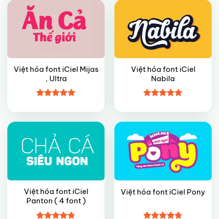
Việt hóa font iCiel Mijas
Việt hóa font iCiel
, Ultra
Nabila
FREE
FREE
Được xếp
Được xếp
hạng
5
5
hạng
5
5
sao
sao
Việt hóa font iCiel
Việt hóa font iCiel Pony
Panton ( 4 font )