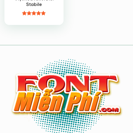
Stabile
Được xếp
hạng
5
5
sao