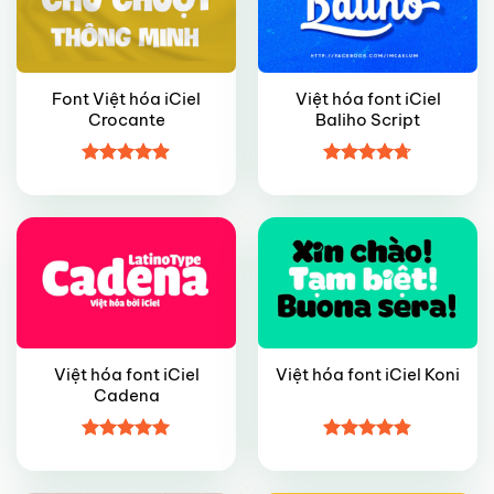
Font Việt hóa iCiel
Việt hóa font iCiel
Crocante
Baliho Script
FREE
FREE
Được xếp
Được xếp
hạng
4.9
5
hạng
4.7
5
sao
sao
Việt hóa font iCiel
Việt hóa font iCiel Koni
Cadena
FREE
FREE
Được xếp
Được xếp
hạng
5
5
hạng
4.8
5
sao
sao