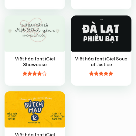
FREE
FREE
Được xếp
Được xếp
hạng
4.7
5
hạng
4.7
5
sao
sao
Việt hóa font iCiel
Việt hóa font iCiel Soup
Showcase
of Justice
FREE
Được
Được xếp
xếp hạng
hạng
5
5
4
5 sao
sao
Việt hóa font iCiel